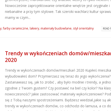
Nowocześnie zaprojektowanie orientalne wnętrze jest oryginale i
Dlaczego warto wybrać
ATLAS M-SYSTEM
niebanalne a przy tym stylowe. Tak szeroki wachlarz kultur sprawi
kleje Grip All marki Soudal?
nowoczesny sys
montażu płyt G-K
mamy w czym...
2026-06-16
2026-07-31
by
,
farby ceramiczne
,
lakiery
,
materiały budowlane
,
styl orientalny
READ 
Super gładzie Atlas Go i
Wkręty farmersk
GTA w ANT BM Limited!
rodzaje i zastos
2026-05-27
2026-07-27
Trendy w wykończeniach domów/mieszka
Hydroizolacja łazienki?
Klejące pianki
Postaw na produkty WIM
2020
poliuretanowe S
2026-05-13
– rodzaje i zast
Trendy w wykończeniach domów/mieszkań 2020 Kupiłeś mieszkan
2026-07-08
wybudowałeś dom? Przymierzasz się teraz do jego wykończenia?
Zastanawiasz się, jak to zrobić , aby było modnie i trendy, a jedn
zgodnie z Twoim gustem? Czy postawić na biel czy kolor? Na klas
nowoczesność? Jakie zastosować materiały wykończeniowe? Pod
się z Tobą naszymi spostrzeżeniami. Będziesz wiedział,jakie są ak
trendy w wykończeniach domów, co odchodzi do lamusa, a co do