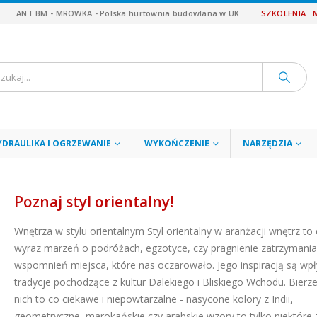
ANT BM - MROWKA - Polska hurtownia budowlana w UK
SZKOLENIA
YDRAULIKA I OGRZEWANIE
WYKOŃCZENIE
NARZĘDZIA
Poznaj styl orientalny!
Wnętrza w stylu orientalnym Styl orientalny w aranżacji wnętrz to
wyraz marzeń o podróżach, egzotyce, czy pragnienie zatrzymani
wspomnień miejsca, które nas oczarowało. Jego inspiracją są wpł
tradycje pochodzące z kultur Dalekiego i Bliskiego Wchodu. Bierz
nich to co ciekawe i niepowtarzalne - nasycone kolory z Indii,
geometryczne, marokańskie czy arabskie wzory to tylko niektóre z