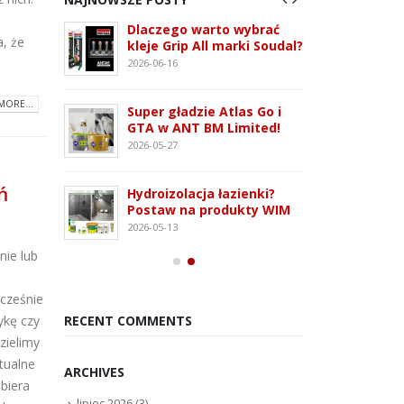
 3G –
Dlaczego warto wybrać
ATLAS
a, że
tem
kleje Grip All marki Soudal?
nowo
 i OSB
monta
2026-06-16
2026-07
MORE...
Super gładzie Atlas Go i
ie WFD –
Wkręt
GTA w ANT BM Limited!
owanie
rodza
2026-05-27
2026-07
ń
Hydroizolacja łazienki?
Kleją
Postaw na produkty WIM
oudaBond
poliu
2026-05-13
osowanie
– rod
ie lub
2026-07
ocześnie
ykę czy
RECENT COMMENTS
zielimy
tualne
ARCHIVES
biera
lipiec 2026
(3)