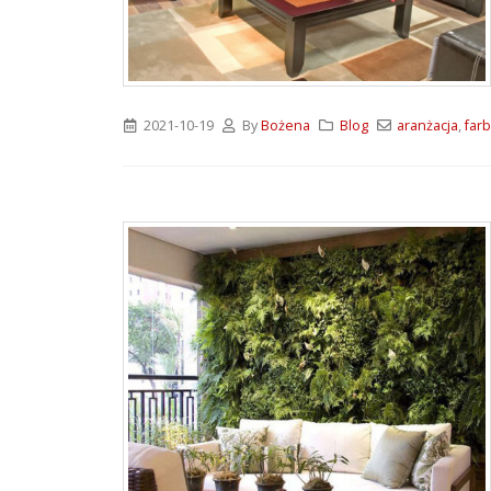
ATLAS M-SYSTEM 3G –
nowoczesny system
montażu płyt G-K i OSB
2026-07-31
2021-10-19
By
Bożena
Blog
aranżacja
,
far
Wkręty farmerskie WFD –
rodzaje i zastosowanie
2026-07-27
Klejące pianki
poliuretanowe SoudaBond
– rodzaje i zastosowanie
2026-07-08