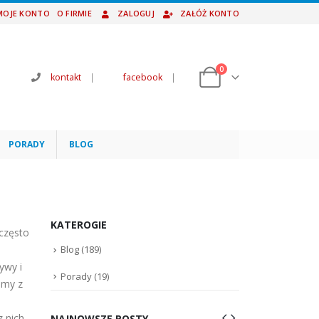
MOJE KONTO
O FIRMIE
ZALOGUJ
ZAŁÓŻ KONTO
0
kontakt
|
facebook
|
PORADY
BLOG
KATEROGIE
 często
a
Blog
(189)
ywy i
Porady
(19)
emy z
 nich.
NAJNOWSZE POSTY