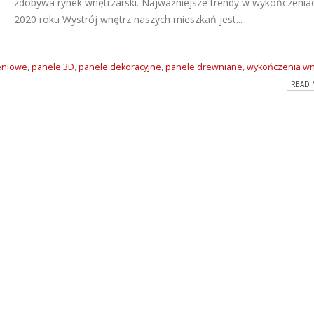
zdobywa rynek wnętrzarski. Najważniejsze trendy w wykończenia
2020 roku Wystrój wnętrz naszych mieszkań jest...
eniowe
,
panele 3D
,
panele dekoracyjne
,
panele drewniane
,
wykończenia wn
READ 