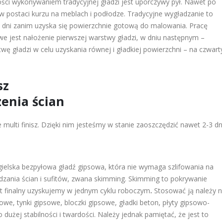
ci wykonywaniem tradycyjnej gładzi jest uporczywy pył. Nawet po
w postaci kurzu na meblach i podłodze. Tradycyjne wygładzanie to
-4 dni zanim uzyska się powierzchnie gotową do malowania. Pracę
e jest nałożenie pierwszej warstwy gładzi, w dniu następnym –
wę gładzi w celu uzyskania równej i gładkiej powierzchni – na czwart
sz
zenia ścian
ulti finisz. Dzięki nim jesteśmy w stanie zaoszczędzić nawet 2-3 dn
ielska bezpyłowa gładź gipsowa, która nie wymaga szlifowania na
zania ścian i sufitów, zwana skimming. Skimming to pokrywanie
ekt finalny uzyskujemy w jednym cyklu roboczym
.
Stosować ją należy 
we, tynki gipsowe, bloczki gipsowe, gładki beton, płyty gipsowo-
użej stabilności i twardości. Należy jednak pamiętać, że jest to