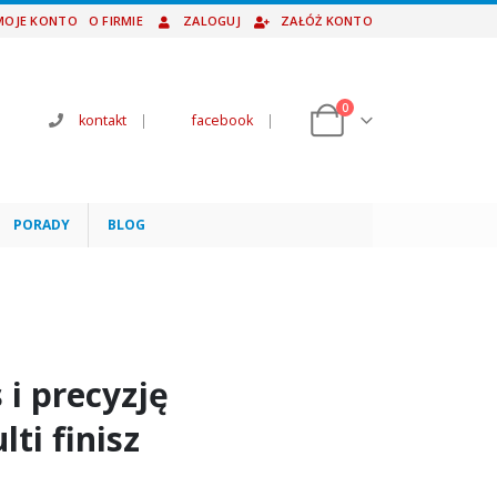
MOJE KONTO
O FIRMIE
ZALOGUJ
ZAŁÓŻ KONTO
0
kontakt
|
facebook
|
PORADY
BLOG
 i precyzję
ti finisz