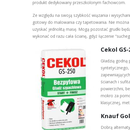
produkt dedykowany przeszkolonym fachowcom.
Ze względu na swoją szybkość wiązania i wysychania
gotowy do malowania czy tapetowania. Nie można 
uzyskać jednolitą masę. Mogą pozostać grudki będąc
wykonać od razu cała ścianę, gdyż łączenie “suche
Cekol GS-
Gładzią godną p
syntetycznego,
zapewniających
ścianach i sufi
powierzchni, be
mokro za pomoc
klasycznej, met
Knauf Go
Dobrą alternat