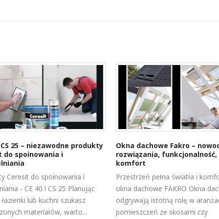
i CS 25 – niezawodne produkty
Okna dachowe Fakro – nowo
t do spoinowania i
rozwiązania, funkcjonalność,
lniania
komfort
y Ceresit do spoinowania i
Przestrzeń pełna światła i komfo
iania - CE 40 i CS 25 Planując
okna dachowe FAKRO Okna da
łazienki lub kuchni szukasz
odgrywają istotną rolę w aranża
onych materiałów, warto...
pomieszczeń ze skosami czy