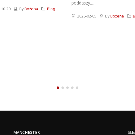
poddaszy....
10-20
By
Bożena
Blog
2026-02-05
By
Bożena
B
MANCHESTER
Skl