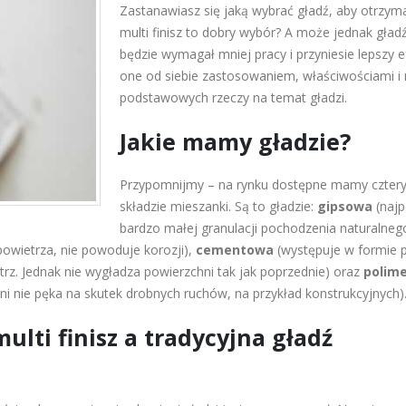
Zastanawiasz się jaką wybrać gładź, aby otrzyma
multi finisz to dobry wybór? A może jednak gład
będzie wymagał mniej pracy i przyniesie lepszy e
one od siebie zastosowaniem, właściwościami i 
podstawowych rzeczy na temat gładzi.
Jakie mamy gładzie?
Przypomnijmy – na rynku dostępne mamy cztery
składzie mieszanki. Są to gładzie:
gipsowa
(najp
bardzo małej granulacji pochodzenia naturalneg
powietrza, nie powoduje korozji),
cementowa
(występuje w formie p
z. Jednak nie wygładza powierzchni tak jak poprzednie) oraz
polim
 ani nie pęka na skutek drobnych ruchów, na przykład konstrukcyjnych)
lti finisz a tradycyjna gładź