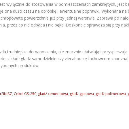
est wyłącznie do stosowania w pomieszczeniach zamkniętych. Jest b
 daje ona dużo czasu na obróbkę i ewentualne poprawki. Wykonana na 
 chropowate powierzchnie już przy jednej warstwie. Zaprawa po nałoż
ia, przez co nie odpada i nie pęka. Doskonale sprawdza się przy na
wda trudniejsze do nanoszenia, ale znacznie ułatwiają i przyspieszają
ziesz kładł gładź samodzielnie czy zlecał pracę fachowcom zapoznaj 
wybranych produktów
+FINISZ
,
Cekol GS-250
,
gładź cementowa
,
gładź gipsowa
,
gładź polimerowa
,