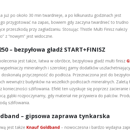
 już po około 30 min twardnieje, a po kilkunastu godzinach jest
go przygotować na zapas, bowiem gdy zaczyna twardnieć to trudno
e przeszkodą przy zagładzaniu. Stosując Thistle Multi Finisz należy
go” z “nowym” jest widoczne.
250 – bezpyłowa gładź START+FINISZ
olecenia jest także, łatwa w obróbce, bezpyłowa gładź multi finisz
G
 wypełniaczy mineralnych i szerokiej gamy dodatków uszlachetniając
 doskonałą przyczepność do podłoża. Przeznaczona jest do bezpył
tach wewnątrz budynków na wszelkich podłożach mineralnych. Zaletą 
z konieczności szlifowania. Efekt ten uzyskuje się poprzez zacieranie
ą gąbki rozpoczynamy, gdy materiał nie przywiera do palców. Produ
odą szlifowania.
ldband – gipsowa zaprawa tynkarska
ywą jest także
Knauf Goldband
– nowoczesna i bardzo wydajna zap