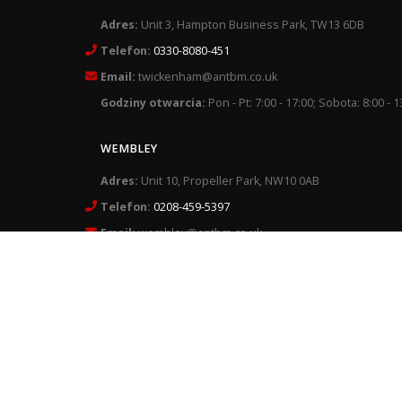
Adres:
Unit 3, Hampton Business Park, TW13 6DB
Telefon:
0330-8080-451
Email:
twickenham@antbm.co.uk
Godziny otwarcia:
Pon - Pt: 7:00 - 17:00; Sobota: 8:00 - 1
WEMBLEY
Adres:
Unit 10, Propeller Park, NW10 0AB
Telefon:
0208-459-5397
Email:
wembley@antbm.co.uk
Godziny otwarcia:
Pon - Pt: 7:00 - 17:00; Sobota: 8:00 - 1