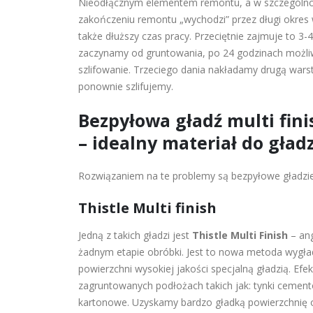
Nieodłącznym elementem remontu, a w szczególnoś
zakończeniu remontu „wychodzi” przez długi okres 
także dłuższy czas pracy. Przeciętnie zajmuje to 3
zaczynamy od gruntowania, po 24 godzinach możliw
szlifowanie. Trzeciego dania nakładamy drugą warst
ponownie szlifujemy.
Bezpyłowa gładź multi fini
– idealny materiał do gład
Rozwiązaniem na te problemy są bezpyłowe gładzie m
Thistle Multi finish
Jedną z takich gładzi jest
Thistle Multi Finish
– ang
żadnym etapie obróbki. Jest to nowa metoda wygład
powierzchni wysokiej jakości specjalną gładzią. Ef
zagruntowanych podłożach takich jak: tynki cemento
kartonowe. Uzyskamy bardzo gładką powierzchnię o d