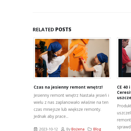
RELATED
POSTS
y – nowy
Czas na jesienny remont wnętrz!
CE 40 
resit Visage
Ceresi
Jesienny remont wnętrz Nastała jesień i
uszcze
! Tylko z
wielu z nas zaplanowało właśnie na ten
Produkt
pięknej,
czas mniejsze lub większe remonty.
uszczeln
zyciąga
Jednak aby prace...
remont 
 być tynk...
sprawdz
2023-10-12
By
Bożena
Blog