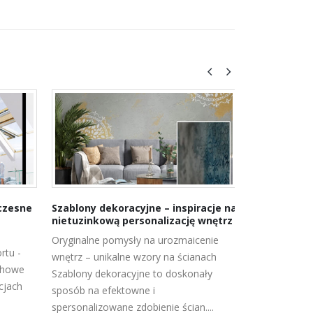
czesne
Szablony dekoracyjne – inspiracje na
Grunt. Jaki 
nietuzinkową personalizację wnętrz
Grunt podłoż
Oryginalne pomysły na urozmaicenie
przystąpisz d
rtu -
wnętrz – unikalne wzory na ścianach
malowania, ta
chowe
Szablony dekoracyjne to doskonały
szpachlowania 
cjach
sposób na efektowne i
wylewania pos
spersonalizowane zdobienie ścian....
przyklejenia pł