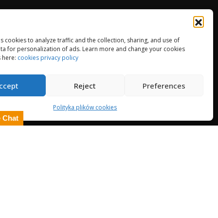
ulamin Sklepu
ityka zwrotów
es cookies to analyze traffic and the collection, sharing, and use of
tyka plików cookies (UK)
ta for personalization of ads. Learn more and change your cookies
 here:
cookies privacy policy
irmie
ieplenie EWI ETICS
ccept
Reject
Preferences
Polityka plików cookies
e Chat
© Copyright 2013-2026. All Rights Reserved.