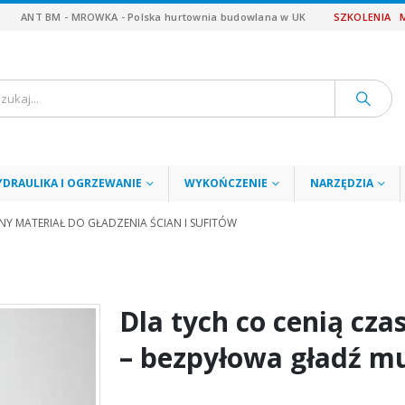
ANT BM - MROWKA - Polska hurtownia budowlana w UK
SZKOLENIA
YDRAULIKA I OGRZEWANIE
WYKOŃCZENIE
NARZĘDZIA
LNY MATERIAŁ DO GŁADZENIA ŚCIAN I SUFITÓW
Dla tych co cenią czas
– bezpyłowa gładź mul