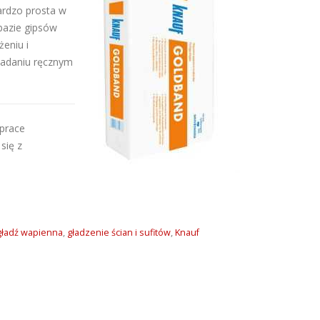
ardzo prosta w
bazie gipsów
eniu i
kładaniu ręcznym
 prace
się z
gładź wapienna
,
gładzenie ścian i sufitów
,
Knauf