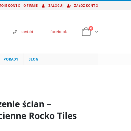
MOJE KONTO
O FIRMIE
ZALOGUJ
ZAŁÓŻ KONTO
0
kontakt
|
facebook
|
PORADY
BLOG
nie ścian –
ienne Rocko Tiles