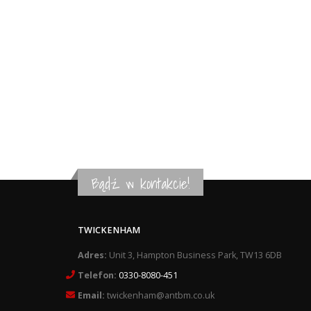
Bądź w kontakcie!
TWICKENHAM
Adres:
Unit 3, Hampton Business Park, TW13 6DB
Telefon:
0330-8080-451
Email:
twickenham@antbm.co.uk