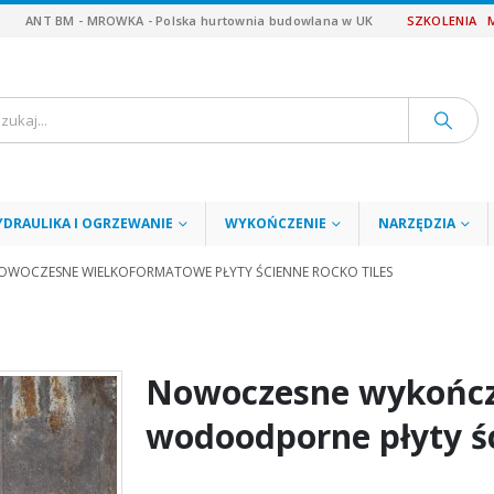
ANT BM - MROWKA - Polska hurtownia budowlana w UK
SZKOLENIA
YDRAULIKA I OGRZEWANIE
WYKOŃCZENIE
NARZĘDZIA
OWOCZESNE WIELKOFORMATOWE PŁYTY ŚCIENNE ROCKO TILES
Nowoczesne wykończe
wodoodporne płyty śc