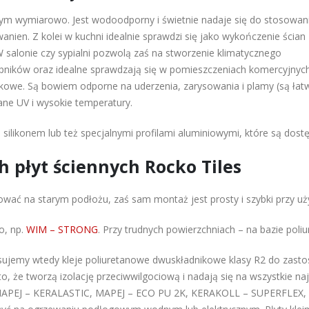
lnym wymiarowo. Jest wodoodporny i świetnie nadaje się do stosowan
anien. Z kolei w kuchni idealnie sprawdzi się jako wykończenie ścian
salonie czy sypialni pozwolą zaś na stworzenie klimatycznego
opników oraz idealne sprawdzają się w pomieszczeniach komercyjnyc
tkowe. Są bowiem odporne na uderzenia, zarysowania i plamy (są łat
ane UV i wysokie temperatury.
likonem lub też specjalnymi profilami aluminiowymi, które są dostę
 płyt ściennych Rocko Tiles
ować na starym podłożu, zaś sam montaż jest prosty i szybki przy uży
o, np.
WIM – STRONG
. Przy trudnych powierzchniach – na bazie poli
sujemy wtedy kleje poliuretanowe dwuskładnikowe klasy R2 do zastos
 że tworzą izolację przeciwwilgociową i nadają się na wszystkie naj
h (MAPEJ – KERALASTIC, MAPEJ – ECO PU 2K, KERAKOLL – SUPERFLEX