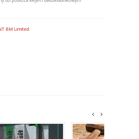
imy do podłoża klejem dwuskładnikowym
NT BM Limited
.