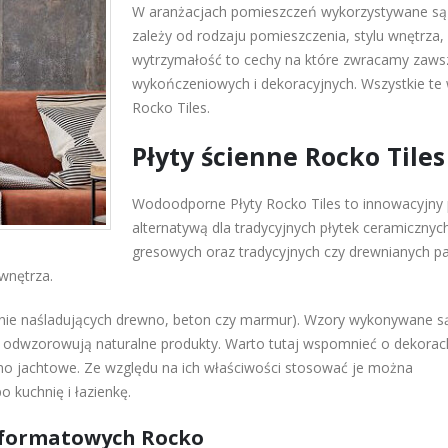
W aranżacjach pomieszczeń wykorzystywane są 
zależy od rodzaju pomieszczenia, stylu wnętrza,
wytrzymałość to cechy na które zwracamy zaws
wykończeniowych i dekoracyjnych. Wszystkie te
Rocko Tiles.
Płyty ścienne Rocko Tiles
Wodoodporne Płyty Rocko Tiles to innowacyjny 
alternatywą dla tradycyjnych płytek ceramiczny
gresowych oraz tradycyjnych czy drewnianych pa
wnętrza.
lnie naśladujących drewno, beton czy marmur). Wzory wykonywane s
e odwzorowują naturalne produkty. Warto tutaj wspomnieć o dekorac
wno jachtowe. Ze względu na ich właściwości stosować je można
 kuchnię i łazienkę.
koformatowych Rocko