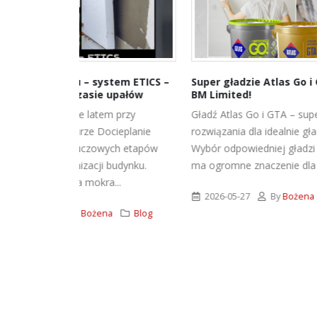
tem ETICS –
Super gładzie Atlas Go i GTA w ANT
Przedś
upałów
BM Limited!
materi
 przy
Gładź Atlas Go i GTA – super
Świątec
ieplanie
rozwiązania dla idealnie gładkich ścian!
dobrej 
ych etapów
Wybór odpowiedniej gładzi szpachlowej
czas w
budynku.
ma ogromne znaczenie dla jakości...
pełna ś
..
urokliwy
2026-05-27
By
Bożena
Blog
a
Blog
2025-