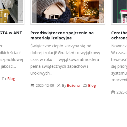
wiąteczne spojrzenie na
Ceretherm Impactum – ekst
ały izolacyjne
ochrona Twojego domu
zne ciepło zaczyna się od…
Nowoczesne rozwiązanie dociep
izolacji! Grudzień to wyjątkowy
W czasach, gdy energooszczędno
 roku — wyjątkowa atmosfera
trwałość materiałów budowlanyc
wiątecznych zapachów i
się priorytetem, wybór odpowie
ch...
systemu ocieplenia ma kluczowe
znaczenie....
12-09
By
Bożena
Blog
2025-04-29
By
Bożena
B