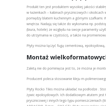
Produkt ten jest produktem wysokiej jakości stabi
w łazienkach – kabinach prysznicowych i okolicach w
pomiędzy blatem kuchennym a górnymi szafkami. W 
wnętrza. Nadają się także do wykonania np. podst
(biura, hotele) ze względu na swoje paramenty uży
do utrzymania w czystości), a także na promieniow
Płyty można łączyć fugą cementową, epoksydową, si
Montaż wielkoformatowych
Zaletą nie do pominięcia jest to, że można je mont
Producent poleca stosowanie kleju m-polimeroweg
Płyty Rocko Tiles można układać na podłodze . Sto
żywic epoksydowych. Ich dodatkowym atutem jest to,
prysznicowej i innych tego typu pomieszczeniac