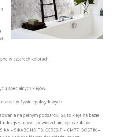
ia
h
we
pne w czterech kolorach.
ciu specjalnych klejów.
uretanu lub żywic epoksydowych..
owania na pełnym podparciu. Są to kleje na bazie
trudniejsze nawet powierzchnie, np. w kabinie
, SIKA – SIKABOND T8, CERESIT – CM77, BOSTIK –