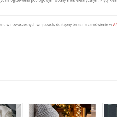
ożyć na ogrzewaniu podłogowym wodnym lub elektrycznym. Płyty kle
rend w nowoczesnych wnętrzach, dostępny teraz na zamówienie w
A