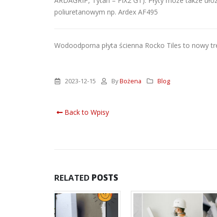
ARDAGRIP, Tytan – FIX2 GT). Płyty może także uł
poliuretanowym np. Ardex AF495
Wodoodporna płyta ścienna Rocko Tiles to nowy t
2023-12-15
By
Bożena
Blog
Back to Wpisy
RELATED
POSTS