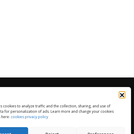
przeciwwilgoc
ep
es cookies to analyze traffic and the collection, sharing, and use of
ulamin Sklepu
ta for personalization of ads. Learn more and change your cookies
 here:
cookies privacy policy
ityka zwrotów
tyka plików cookies (UK)
ccept
Reject
Preferences