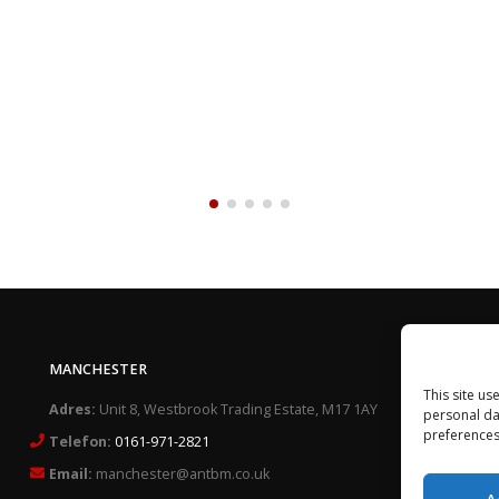
MANCHESTER
Skl
This site us
Reg
Adres:
Unit 8, Westbrook Trading Estate, M17 1AY
personal da
preferences
Telefon:
0161-971-2821
Pol
Email:
manchester@antbm.co.uk
Poli
A