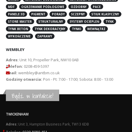
MDF
OGRZEWANIE PODŁOGOWE
OZDOBNY
PACE
PANELE 3D
PIGMENT
PORADY
SCZEPNY
STIUK KLASYCZNY
STONE MASTER
STRUKTURALNY
SYSTEMY OCIEPLEŃ
TYNK
TYNK BETON
TYNK DEKORACYJNY
TYNKI
WEWNĄTRZ
WYKOŃCZENIE
ZAPRAWY
WEMBLEY
Adres:
Unit 10, Propeller Park, NW10 0AB
Telefon:
0208-459-5397
Email:
wembley@antbm.co.uk
Godziny otwarcia:
Pon - Pt: 7:00 - 17:00; Sobota: 8:00 - 13:00
Bądź w kontakcie!
TWICKENHAM
Adres:
Unit 3, Hampton Business Park, TW13 6DB
Telefon:
0330-8080-451