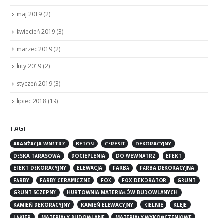
maj 2019
(2)
kwiecień 2019
(3)
marzec 2019
(2)
luty 2019
(2)
styczeń 2019
(3)
lipiec 2018
(19)
TAGI
ARANŻACJA WNĘTRZ
BETON
CERESIT
DEKORACYJNY
DESKA TARASOWA
DOCIEPLENIA
DO WEWNĄTRZ
EFEKT
EFEKT DEKORACYJNY
ELEWACJA
FARBA
FARBA DEKORACYJNA
FARBY
FARBY CERAMICZNE
FOX
FOX DEKORATOR
GRUNT
GRUNT SCZEPNY
HURTOWNIA MATERIAŁÓW BUDOWLANYCH
KAMIEŃ DEKORACYJNY
KAMIEŃ ELEWACYJNY
KIELNIE
KLEJE
LAKIER
MATERIAŁY BUDOWLANE
MATERIAŁY WYKOŃCZENIOWE