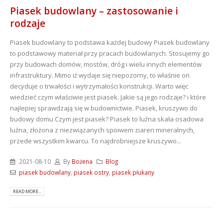
Piasek budowlany – zastosowanie i
rodzaje
Piasek budowlany to podstawa każdej budowy Piasek budowlany
to podstawowy materiał przy pracach budowlanych. Stosujemy go
przy budowach domów, mostów, dróg i wielu innych elementów
infrastruktury. Mimo iż wydaje się niepozorny, to właśnie on
decyduje o trwałości i wytrzymałości konstrukcji. Warto więc
wiedzieć czym właściwie jest piasek. Jakie są jego rodzaje? i które
najlepiej sprawdzają się w budownictwie. Piasek, kruszywo do
budowy domu Czym jest piasek? Piasek to luźna skała osadowa
luźna, złożona z niezwiązanych spoiwem ziaren mineralnych,
przede wszystkim kwarcu. To najdrobniejsze kruszywo...
2021-08-10
By
Bożena
Blog
piasek budowlany
,
piasek ostry
,
piasek płukany
READ MORE...