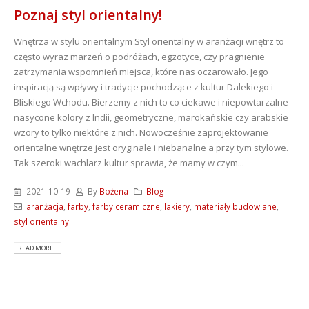
Poznaj styl orientalny!
Wnętrza w stylu orientalnym Styl orientalny w aranżacji wnętrz to
często wyraz marzeń o podróżach, egzotyce, czy pragnienie
zatrzymania wspomnień miejsca, które nas oczarowało. Jego
inspiracją są wpływy i tradycje pochodzące z kultur Dalekiego i
Bliskiego Wchodu. Bierzemy z nich to co ciekawe i niepowtarzalne -
nasycone kolory z Indii, geometryczne, marokańskie czy arabskie
wzory to tylko niektóre z nich. Nowocześnie zaprojektowanie
orientalne wnętrze jest oryginale i niebanalne a przy tym stylowe.
Tak szeroki wachlarz kultur sprawia, że mamy w czym...
2021-10-19
By
Bożena
Blog
aranżacja
,
farby
,
farby ceramiczne
,
lakiery
,
materiały budowlane
,
styl orientalny
READ MORE...