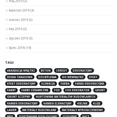
maj 2019
(2)
kwiecień 2019
(3)
marzec 2019
(2)
luty 2019
(2)
styczeń 2019
(3)
lipiec 2018
(19)
TAGI
ARANŻACJA WNĘTRZ
BETON
CERESIT
DEKORACYJNY
DESKA TARASOWA
DOCIEPLENIA
DO WEWNĄTRZ
EFEKT
EFEKT DEKORACYJNY
ELEWACJA
FARBA
FARBA DEKORACYJNA
FARBY
FARBY CERAMICZNE
FOX
FOX DEKORATOR
GRUNT
GRUNT SCZEPNY
HURTOWNIA MATERIAŁÓW BUDOWLANYCH
KAMIEŃ DEKORACYJNY
KAMIEŃ ELEWACYJNY
KIELNIE
KLEJE
LAKIER
MATERIAŁY BUDOWLANE
MATERIAŁY WYKOŃCZENIOWE
MDF
OGRZEWANIE PODŁOGOWE
OZDOBNY
PACE