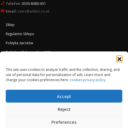
Telefon:
0330-8080-451
Email:
sales@antbm.co.uk
Sklep
Regulamin Sklepu
Polityka zwrotów
Polityka plików cookies (UK)
O Firmie
This site uses cookies to analyze traffic and the collection, sharing, and
Docieplenie EWI ETICS
use of personal data for personalization of ads. Learn more and
change your cookies preferences here:
cookies privacy policy
Accept
Reject
Preferences