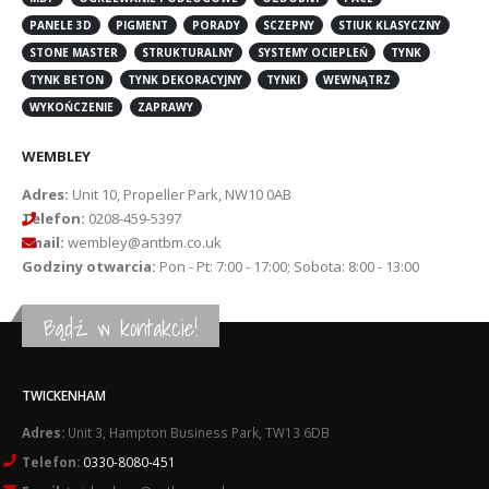
PANELE 3D
PIGMENT
PORADY
SCZEPNY
STIUK KLASYCZNY
STONE MASTER
STRUKTURALNY
SYSTEMY OCIEPLEŃ
TYNK
TYNK BETON
TYNK DEKORACYJNY
TYNKI
WEWNĄTRZ
WYKOŃCZENIE
ZAPRAWY
WEMBLEY
Adres:
Unit 10, Propeller Park, NW10 0AB
Telefon:
0208-459-5397
Email:
wembley@antbm.co.uk
Godziny otwarcia:
Pon - Pt: 7:00 - 17:00; Sobota: 8:00 - 13:00
Bądź w kontakcie!
TWICKENHAM
Adres:
Unit 3, Hampton Business Park, TW13 6DB
Telefon:
0330-8080-451