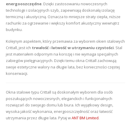
energooszczędne
. Dzięki zastosowaniu nowoczesnych
technologii i izolacyjnych szyb, zapewniają doskonałą izolację
termiczną i akustyczną. Oznacza to mniejsze straty ciepła, niższe
rachunki za ogrzewanie i większy komfort akustyczny wewnątrz
budynku.
Kolejnym aspektem, który przemawia za wyborem okien stalowych
Crittall, jest ich
trwałość
i
łatwość
w utrzymaniu czystości
. Stal
jest materiałem odpornym na korozję i nie wymaga specjalnych
zabiegów pielęgnacyjnych. Dzięki temu okna Crittall zachowują
swoje estetyczne walory na długie lata, bez konieczności częstej
konserwacji.
Okna stalowe typu Crittall są doskonałym wyborem dla osób
poszukujących nowoczesnych, eleganckich i funkcjonalnych
rozwiązań do swojego domu lub biura. Ich wyjątkowy design,
wysoka jakość wykonania, energooszczędność oraz łatwość
utrzymania przez długie lata. Pytaj w
ANT BM Limited
.