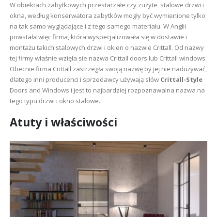
W obiektach zabytkowych przestarzałe czy zużyte stalowe drzwi i
okna, według konserwatora zabytków mogły być wymienione tylko
na tak samo wyglądające i z tego samego materiału. W Anglii
powstała więc firma, która wyspecjalizowała się w dostawie i
montażu takich stalowych drzwi i okien o nazwie Crittall. Od nazwy
tej firmy właśnie wzięła sie nazwa Crittall doors lub Crittall windows.
Obecnie firma Crittall zastrzegła swoją nazwę by jej nie nadużywać,
dlatego inni producenci i sprzedawcy używają słów
Crittall-Style
Doors and Windows i jest to najbardziej rozpoznawalna nazwa na
tego typu drzwi i okno stalowe.
Atuty i właściwości