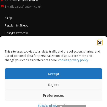
Email:
sales@antbm.co.uk
Sklep
Regulamin Sklepu
Polityka zwrotów
Polityka plików cookies (UK)
O Firmie
This site uses cookies to analyze traffic and the collection, sharing, and
use of personal data for personalization of ads. Learn more and
Docieplenie EWI ETICS
change your cookies preferences here:
cookies privacy policy
Accept
Reject
Preferences
Polityka plików cookies
© Copyright 2013-2026. All Rights Reserved.