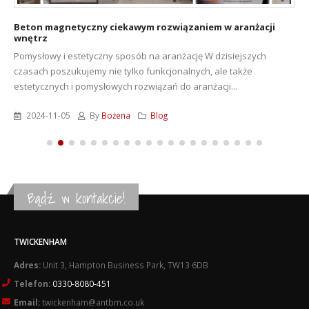
Beton magnetyczny ciekawym rozwiązaniem w aranżacji
wnętrz
Pomysłowy i estetyczny sposób na aranżację W dzisiejszych
czasach poszukujemy nie tylko funkcjonalnych, ale także
estetycznych i pomysłowych rozwiązań do aranżacji...
2024-11-05
By
Bożena
Blog
Bądź w kontakcie!
TWICKENHAM
Adres:
Unit 3, Hampton Business Park, TW13 6DB
Telefon:
0330-8080-451
Email:
twickenham@antbm.co.uk