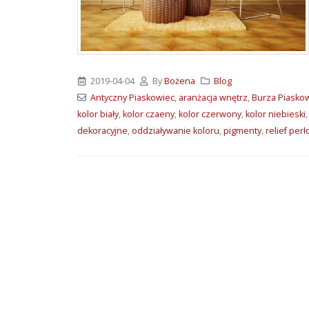
ATLAS M-SYSTEM 3G –
nowoczesny system
montażu płyt G-K i OSB
2026-07-31
2019-04-04
By
Bożena
Blog
Wkręty farmerskie WFD –
Antyczny Piaskowiec
,
aranżacja wnętrz
,
Burza Piasko
rodzaje i zastosowanie
kolor biały
,
kolor czaeny
,
kolor czerwony
,
kolor niebieski
2026-07-27
dekoracyjne
,
oddziaływanie koloru
,
pigmenty
,
relief per
Klejące pianki
poliuretanowe SoudaBond
– rodzaje i zastosowanie
2026-07-08