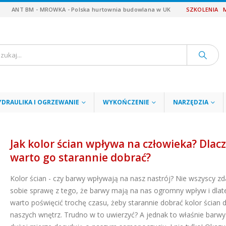
ANT BM - MROWKA - Polska hurtownia budowlana w UK
SZKOLENIA
YDRAULIKA I OGRZEWANIE
WYKOŃCZENIE
NARZĘDZIA
Jak kolor ścian wpływa na człowieka? Dlac
warto go starannie dobrać?
Kolor ścian - czy barwy wpływają na nasz nastrój? Nie wszyscy zd
sobie sprawę z tego, że barwy mają na nas ogromny wpływ i dla
warto poświęcić trochę czasu, żeby starannie dobrać kolor ścian 
naszych wnętrz. Trudno w to uwierzyć? A jednak to właśnie barw