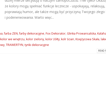
dużej mierze decydują o naszym samopoczuciu. I nie tylko! Okazuj
że kolory mogą spełniać funkcje lecznicze - uspokajają, relaksują,
Dlaczego warto wybrać
ATLAS M-SYSTEM
poprawiają humor, ale także mogą być przyczyną Twojego złeg
kleje Grip All marki Soudal?
nowoczesny sys
montażu płyt G-K
2026-06-16
i podenerwowania. Warto więc...
2026-07-31
Super gładzie Atlas Go i
Wkręty farmersk
GTA w ANT BM Limited!
wa
,
farba ZEN
,
farby dekoracyjne
,
Fox Dekorator
,
Glinka Prowansalska
,
Kalaha
rodzaje i zastos
2026-05-27
,
kolor we wnętrzu
,
kolor zielony
,
kolor źółty
,
kolr ścian
,
Księżycowa Skała
,
laki
2026-07-27
łowy
,
TRAWERTYN
,
tynki dekoracyjne
Hydroizolacja łazienki?
READ 
Klejące pianki
Postaw na produkty WIM
poliuretanowe S
2026-05-13
– rodzaje i zast
2026-07-08