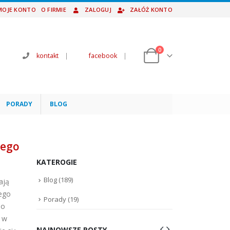
MOJE KONTO
O FIRMIE
ZALOGUJ
ZAŁÓŻ KONTO
0
kontakt
|
facebook
|
PORADY
BLOG
zego
KATEROGIE
Blog
(189)
ają
tego
Porady
(19)
do
y w
NAJNOWSZE POSTY