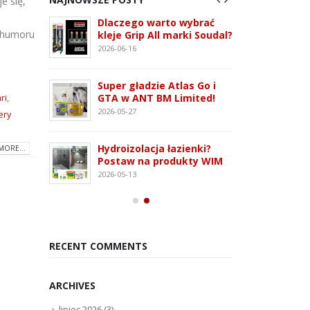
e się,
 3G –
Dlaczego warto wybrać
ATLAS
o humoru
tem
kleje Grip All marki Soudal?
nowo
 i OSB
monta
2026-06-16
2026-07
Super gładzie Atlas Go i
ie WFD –
Wkręt
GTA w ANT BM Limited!
ri
,
owanie
rodza
2026-05-27
ery
2026-07
Hydroizolacja łazienki?
MORE...
Kleją
Postaw na produkty WIM
oudaBond
poliu
2026-05-13
osowanie
– rod
2026-07
RECENT COMMENTS
ARCHIVES
lipiec 2026
(3)