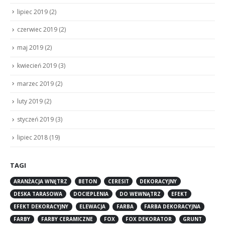
lipiec 2019
(2)
czerwiec 2019
(2)
maj 2019
(2)
kwiecień 2019
(3)
marzec 2019
(2)
luty 2019
(2)
styczeń 2019
(3)
lipiec 2018
(19)
TAGI
ARANŻACJA WNĘTRZ
BETON
CERESIT
DEKORACYJNY
DESKA TARASOWA
DOCIEPLENIA
DO WEWNĄTRZ
EFEKT
EFEKT DEKORACYJNY
ELEWACJA
FARBA
FARBA DEKORACYJNA
FARBY
FARBY CERAMICZNE
FOX
FOX DEKORATOR
GRUNT