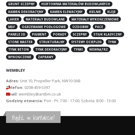
GRUNT SCZEPNY
HURTOWNIA MATERIAŁÓW BUDOWLANYCH
KAMIEŃ DEKORACYJNY
KAMIEŃ ELEWACYJNY
KIELNIE
KLEJE
LAKIER
MATERIAŁY BUDOWLANE
MATERIAŁY WYKOŃCZENIOWE
MDF
OGRZEWANIE PODŁOGOWE
OZDOBNY
PACE
PANELE 3D
PIGMENT
PORADY
SCZEPNY
STIUK KLASYCZNY
STONE MASTER
STRUKTURALNY
SYSTEMY OCIEPLEŃ
TYNK
TYNK BETON
TYNK DEKORACYJNY
TYNKI
WEWNĄTRZ
WYKOŃCZENIE
ZAPRAWY
WEMBLEY
Adres:
Unit 10, Propeller Park, NW10 0AB
Telefon:
0208-459-5397
Email:
wembley@antbm.co.uk
Godziny otwarcia:
Pon - Pt: 7:00 - 17:00; Sobota: 8:00 - 13:00
Bądź w kontakcie!