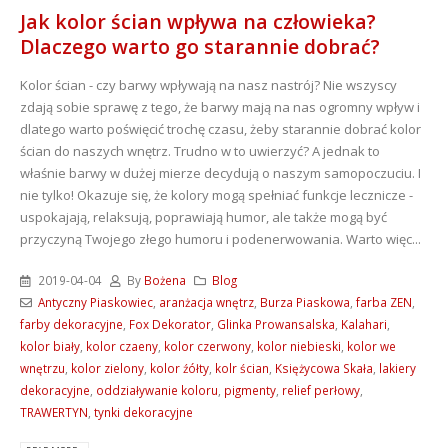
Jak kolor ścian wpływa na człowieka?
Dlaczego warto go starannie dobrać?
Kolor ścian - czy barwy wpływają na nasz nastrój? Nie wszyscy
zdają sobie sprawę z tego, że barwy mają na nas ogromny wpływ i
dlatego warto poświęcić trochę czasu, żeby starannie dobrać kolor
ścian do naszych wnętrz. Trudno w to uwierzyć? A jednak to
właśnie barwy w dużej mierze decydują o naszym samopoczuciu. I
nie tylko! Okazuje się, że kolory mogą spełniać funkcje lecznicze -
uspokajają, relaksują, poprawiają humor, ale także mogą być
przyczyną Twojego złego humoru i podenerwowania. Warto więc...
2019-04-04
By
Bożena
Blog
Antyczny Piaskowiec
,
aranżacja wnętrz
,
Burza Piaskowa
,
farba ZEN
,
farby dekoracyjne
,
Fox Dekorator
,
Glinka Prowansalska
,
Kalahari
,
kolor biały
,
kolor czaeny
,
kolor czerwony
,
kolor niebieski
,
kolor we
wnętrzu
,
kolor zielony
,
kolor źółty
,
kolr ścian
,
Księżycowa Skała
,
lakiery
dekoracyjne
,
oddziaływanie koloru
,
pigmenty
,
relief perłowy
,
TRAWERTYN
,
tynki dekoracyjne