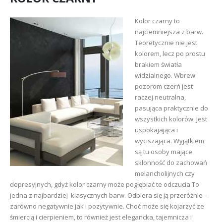
Kolor czarny to
najciemniejsza z barw.
Teoretycznie nie jest
kolorem, lecz po prostu
brakiem światła
widzialnego. Wbrew
pozorom czerń jest
raczej neutralna,
pasująca praktycznie do
wszystkich kolorów. Jest
uspokajająca i
wyciszająca. Wyjątkiem
są tu osoby mające
skłonność do zachowań
melancholijnych czy
depresyjnych, gdyż kolor czarny może pogłębiać te odczucia.To
jedna z najbardziej klasycznych barw. Odbiera się ją przeróżnie –
zarówno negatywnie jak i pozytywnie. Choć może się kojarzyć ze
śmiercią i cierpieniem, to również jest elegancka, tajemnicza i