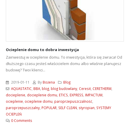
Ocieplenie domu to dobra inwestycja
Zainwestuj w ocieplenie domu. To inwestycja, która się zwraca! Od
dłuższego czasu jesteś właścicielem domu albo właśnie planujesz
budowę? Twoi klienci...
2019-01-11
By
Bożena
Blog
AQUASTATIC
,
BBA
,
blog
,
blog budowlany
,
Ceresit
,
CERETHERM
,
docieplenie
,
docieplenie domu
,
ETICS
,
EXPRESS
,
IMPACTUM
,
ocieplenie
,
ocieplenie domu
,
paroprzepuszczalność
,
paroprzepuszczalny
,
POPULAR
,
SELF CLEAN
,
styropian
,
SYSTEMY
OCIEPLEŃ
0 Comments