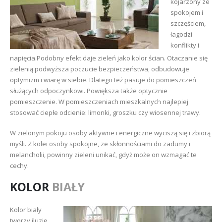
kojarzony ze
spokojem i
szczęściem,
łagodzi
konflikty i
napięcia.Podobny efekt daje zieleń jako kolor ścian. Otaczanie się
zielenią podwyższa poczucie bezpieczeństwa, odbudowuje
optymizm i wiarę w siebie. Dlatego też pasuje do pomieszczeń
służących odpoczynkowi. Powiększa także optycznie
pomieszczenie. W pomieszczeniach mieszkalnych najlepiej
stosować ciepłe odcienie: limonki, groszku czy wiosennej trawy.
W zielonym pokoju osoby aktywne i energiczne wyciszą się i zbiorą
myśli. Z kolei osoby spokojne, ze skłonnościami do zadumy i
melancholii, powinny zieleni unikać, gdyż może on wzmagać te
cechy.
KOLOR
BIAŁY
Kolor biały
tworzy iluzję