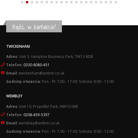
Bądź w kontakcie!
TWICKENHAM
Adres:
Unit 3, Hampton Business Park, TW13 6DB
Telefon:
0330-8080-451
Email:
twickenham@antbm.co.uk
Godziny otwarcia:
Pon - Pt: 7:00 - 17:00; Sobota: 8:00 - 13:00
WEMBLEY
Adres:
Unit 10, Propeller Park, NW10 0AB
Telefon:
0208-459-5397
Email:
wembley@antbm.co.uk
Godziny otwarcia:
Pon - Pt: 7:00 - 17:00; Sobota: 8:00 - 13:00