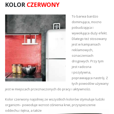
KOLOR
CZERWONY
To barwa bardzo
dominująca, mocno
pobudzająca i
wywołująca duży efekt.
Dlatego też stosowany
jest w kampaniach
reklamowych,
oznaczeniach
drogowych. Przy tym
jest radosna
i pozytywna,
poprawiająca nastrój. Z
tych powodów używany
jest w miejscach przeznaczonych do pracy i aktywności.
Kolor czerwony najsilniej ze wszystkich kolorów stymuluje ludzki
organizm– powoduje wzrost
ciśnienia krwi, przyspieszenie
oddechu i tętna, a także