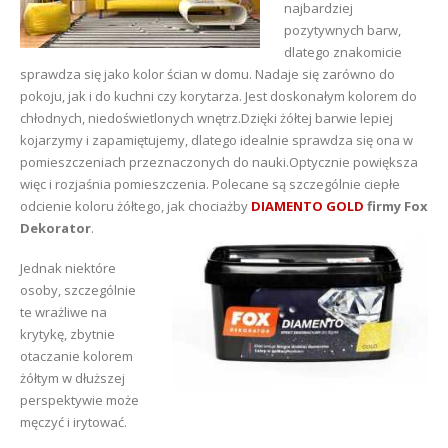
najbardziej
pozytywnych barw,
dlatego znakomicie
sprawdza się jako kolor ścian w domu. Nadaje się zarówno do
pokoju, jak i do kuchni czy korytarza. Jest doskonałym kolorem do
chłodnych, niedoświetlonych wnętrz.Dzięki żółtej barwie lepiej
kojarzymy i zapamiętujemy, dlatego idealnie sprawdza się ona w
pomieszczeniach przeznaczonych do nauki.Optycznie powiększa
więc i rozjaśnia pomieszczenia. Polecane są szczególnie ciepłe
odcienie koloru żółtego, jak chociażby
DIAMENTO GOLD
firmy Fox
Dekorator
.
Jednak niektóre
osoby, szczególnie
te wrażliwe na
krytykę, zbytnie
otaczanie kolorem
żółtym w dłuższej
perspektywie może
męczyć i irytować.