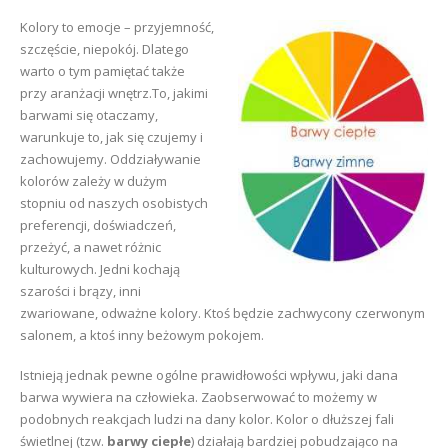
Kolory to emocje – przyjemność,
szczęście, niepokój. Dlatego
warto o tym pamiętać także
przy aranżacji wnętrz.To, jakimi
barwami się otaczamy,
warunkuje to, jak się czujemy i
zachowujemy. Oddziaływanie
kolorów zależy w dużym
stopniu od naszych osobistych
preferencji, doświadczeń,
przeżyć, a nawet różnic
kulturowych. Jedni kochają
szarości i brązy, inni
zwariowane, odważne kolory. Ktoś będzie zachwycony czerwonym
salonem, a ktoś inny beżowym pokojem.
Istnieją jednak pewne ogólne prawidłowości wpływu, jaki dana
barwa wywiera na człowieka. Zaobserwować to możemy w
podobnych reakcjach ludzi na dany kolor. Kolor o dłuższej fali
świetlnej (tzw.
barwy ciepłe
) działają bardziej pobudzająco na