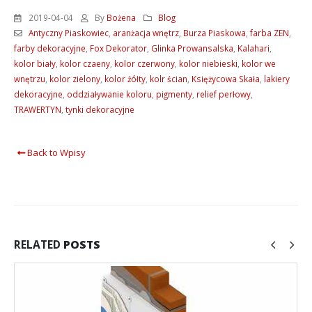
2019-04-04
By
Bożena
Blog
Antyczny Piaskowiec
,
aranżacja wnętrz
,
Burza Piaskowa
,
farba ZEN
,
farby dekoracyjne
,
Fox Dekorator
,
Glinka Prowansalska
,
Kalahari
,
kolor biały
,
kolor czaeny
,
kolor czerwony
,
kolor niebieski
,
kolor we
wnętrzu
,
kolor zielony
,
kolor źółty
,
kolr ścian
,
Księżycowa Skała
,
lakiery
dekoracyjne
,
oddziaływanie koloru
,
pigmenty
,
relief perłowy
,
TRAWERTYN
,
tynki dekoracyjne
Back to Wpisy
RELATED
POSTS