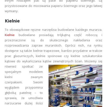
Innym rodzajem pac są pace do papieru ściernego. Są
przystosowane do mocowania papieru ściernego oraz jego łatwej
wymiany.
Kielnie
To obowiązkowe ręczne narzędzia budowlane każdego murarza.
Kielnie
budowlane posiadają trójkątną część roboczą i
przeznaczone są do skutecznego nakładania oraz
rozprowadzania zapraw murarskich. Oprócz nich, na rynku
dostępne są także kielnie trapezowe, bardzo przydatne w trakcie
prac glazurniczych, kielnie spoinowe czy kielnie sztukatorskie
kątowe do wykańczania kątów zewnętrznych ścian.
Możemy się
również spotkać ze
specjalnym modelem
kielni zwanym
czerpakiem. Swoim
wyglądem przypomina
głęboką patelnię – to
sprawia, że umożliwia
narzucanie dużej ilości