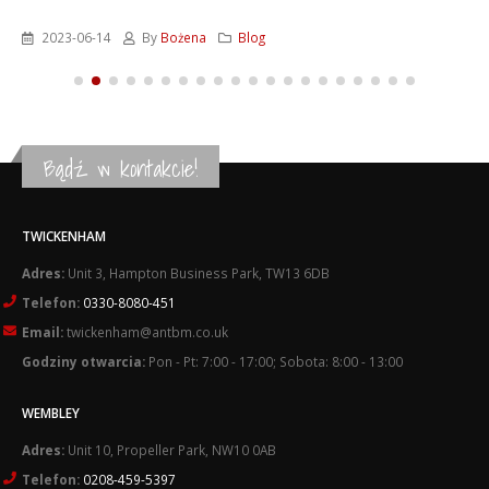
2023-06-14
By
Bożena
Blog
Bądź w kontakcie!
TWICKENHAM
Adres:
Unit 3, Hampton Business Park, TW13 6DB
Telefon:
0330-8080-451
Email:
twickenham@antbm.co.uk
Godziny otwarcia:
Pon - Pt: 7:00 - 17:00; Sobota: 8:00 - 13:00
WEMBLEY
Adres:
Unit 10, Propeller Park, NW10 0AB
Telefon:
0208-459-5397