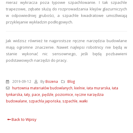
nieraz wykracza poza typowe szpachlowanie. I tak szpachle
trapezowe, zębate służą do rozprowadzania klejów glazurniczych
w odpowiedniej grubości, a szpachle kwadratowe umożliwiają
przyklejanie wykładzin podłogowych.
Jak widzisz również te najprostsze ręczne narzędzia budowlane
mają ogromne znaczenie. Nawet najlepsi robotnicy nie będą w
stanie wykonać nic sensownego, jeśli będą pozbawieni
podstawowych narzędzi do pracy.
2019-09-12
By
Bożena
Blog
hurtownia materiałów budowlanych
,
kielnie
,
łata murarska
,
łata
tynkarska
,
łaty
,
pace
,
pędzle
,
poziomice
,
ręczne narzędzia
budowalane
,
szpachla japońska
,
szpachle
,
wałki
Back to Wpisy