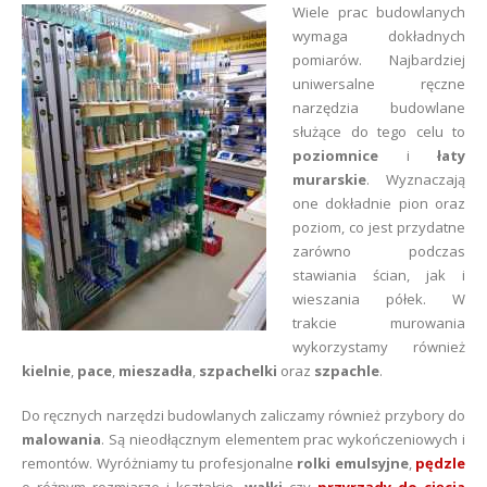
Wiele prac budowlanych
wymaga dokładnych
pomiarów. Najbardziej
uniwersalne ręczne
narzędzia budowlane
służące do tego celu to
poziomnice
i
łaty
murarskie
. Wyznaczają
one dokładnie pion oraz
poziom, co jest przydatne
zarówno podczas
stawiania ścian, jak i
wieszania półek. W
trakcie murowania
wykorzystamy również
kielnie
,
pace
,
mieszadła
,
szpachelki
oraz
szpachle
.
Do ręcznych narzędzi budowlanych zaliczamy również przybory do
malowania
. Są nieodłącznym elementem prac wykończeniowych i
remontów. Wyróżniamy tu profesjonalne
rolki emulsyjne
,
pędzle
o różnym rozmiarze i kształcie,
wałki
czy
przyrządy do cięcia