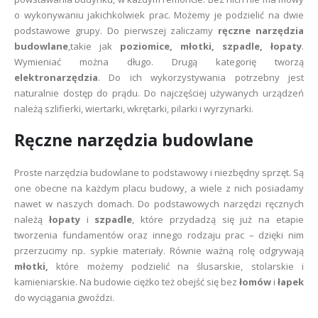
o wykonywaniu jakichkolwiek prac. Możemy je podzielić na dwie
podstawowe grupy. Do pierwszej zaliczamy
ręczne narzędzia
budowlane
,takie jak
poziomice, młotki, szpadle, łopaty
.
Wymieniać można długo. Drugą kategorię tworzą
elektronarzędzia
. Do ich wykorzystywania potrzebny jest
naturalnie dostęp do prądu. Do najczęściej używanych urządzeń
należą szlifierki, wiertarki, wkrętarki, pilarki i wyrzynarki.
Ręczne narzędzia budowlane
Proste narzędzia budowlane to podstawowy i niezbędny sprzęt. Są
one obecne na każdym placu budowy, a wiele z nich posiadamy
nawet w naszych domach. Do podstawowych narzędzi ręcznych
należą
łopaty
i
szpadle
, które przydadzą się już na etapie
tworzenia fundamentów oraz innego rodzaju prac – dzięki nim
przerzucimy np. sypkie materiały. Równie ważną rolę odgrywają
młotki,
które możemy podzielić na ślusarskie, stolarskie i
kamieniarskie. Na budowie ciężko też obejść się bez
łomów
i
łapek
do wyciągania gwoździ.