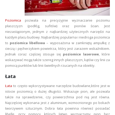
Poziomica
pozwala na precyzyjnie wyznaczanie poziomu
płaszczyzn (podłóg, sufitów) oraz pionów ścian. Jest
niezastąpionym, jednym z najbardziej użytecznych narzędzi na
każdym placu budowy. Najbardziej popularna i niedroga poziomica
to
poziomica libellowa
– wyposażona w zamkniętą ampułkę z
cieczą i pęcherzykiem powietrza, który jest zarazem wskaźnikiem.
Jednak coraz częściej stosuje się
poziomice laserowe
, które
wskazywać mogą także szereg innych płaszczyzn, kątów czy linii za
pomocą punktów lub linii świetlnych rzucanych na obiekty.
Łata
Łata
to często wykorzystywane narzędzie budowlane,które jest w
istocie poziomicą o dużej długości. Wskazuje pion, ale pozwala
także na sprawdzenie, czy powierzchnia pod nią jest równa.
Najczęściej wykonana jest z aluminium, wzmocnionego po bokach
tworzywem sztucznym. Dobra łata powinna również posiadać
libelle, przy pomocy których łatwo wyznaczymy pion bez