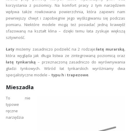
korzystania z poziomicy. Na komfort pracy z tym narzędziem
wpływa także rowkowana powierzchnia, która zapewni nam
pewniejszy chwyt i zapobiegnie jego wyślizgiwaniu się podczas
pomiaru. Niektóre modele mogą też posiadać jedną krawędź
sfazowaną na kształt klina – dzięki temu łata zyskuje większą
sztywność.
Łaty
możemy zasadniczo podzielić na 2 rodzaje:
łatę murarską
,
która wygląda jak długa listwa ze zintegrowaną poziomicą oraz
łatę tynkarską
– przeznaczoną zasadniczo do wyrównywania
gładzi tynkowych. Wśród łat tynkarskich wyróżniamy dwa
specjalistyczne modele –
typu h
i
trapezowe
.
Mieszadła
To nie
typowe
ręczne
narzędzia