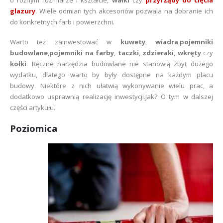
glazury
. Wiele odmian tych akcesoriów pozwala na dobranie ich
do konkretnych farb i powierzchni.
Warto też zainwestować w
kuwety
,
wiadra
,
pojemniki
budowlane
,
pojemniki na farby
,
taczki
,
zdzieraki
,
wkręty
czy
kołki
. Ręczne narzędzia budowlane nie stanowią zbyt dużego
wydatku, dlatego warto by były dostępne na każdym placu
budowy. Niektóre z nich ułatwią wykonywanie wielu prac, a
dodatkowo usprawnią realizację inwestycji.Jak? O tym w dalszej
części artykułu.
Poziomica