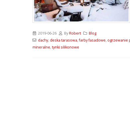
ATLAS M-SYSTEM 3G –
nowoczesny system
montażu płyt G-K i OSB
2026-07-31
2019-06-26
By
Robert
Blog
Wkręty farmerskie WFD –
dachy
,
deska tarasowa
,
farby fasadowe
,
ogrzewanie 
rodzaje i zastosowanie
mineralne
,
tynki silikonowe
2026-07-27
Klejące pianki
poliuretanowe SoudaBond
– rodzaje i zastosowanie
2026-07-08