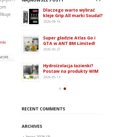
dom
 3G –
Dlaczego warto wybrać
ATLAS
fikuje
tem
kleje Grip All marki Soudal?
nowo
 i OSB
monta
2026-06-16
2026-07
Super gładzie Atlas Go i
ie WFD –
Wkręt
ynki
GTA w ANT BM Limited!
owanie
rodza
2026-05-27
2026-07
MORE...
Hydroizolacja łazienki?
Kleją
Postaw na produkty WIM
oudaBond
poliu
2026-05-13
osowanie
– rod
2026-07
RECENT COMMENTS
ARCHIVES
lipiec 2026
(3)