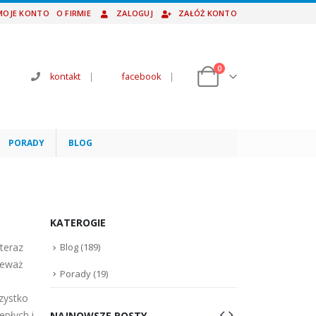
MOJE KONTO
O FIRMIE
ZALOGUJ
ZAŁÓŻ KONTO
0
kontakt
|
facebook
|
PORADY
BLOG
KATEROGIE
teraz
Blog
(189)
ieważ
Porady
(19)
zystko
epłych i
NAJNOWSZE POSTY