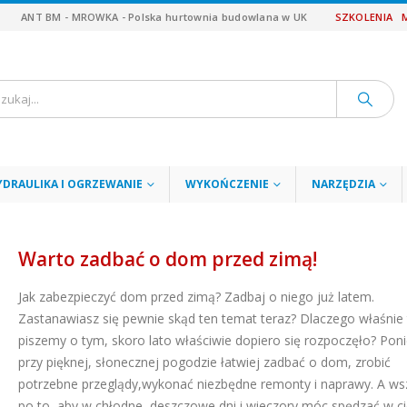
ANT BM - MROWKA - Polska hurtownia budowlana w UK
SZKOLENIA
YDRAULIKA I OGRZEWANIE
WYKOŃCZENIE
NARZĘDZIA
Warto zadbać o dom przed zimą!
Jak zabezpieczyć dom przed zimą? Zadbaj o niego już latem.
Zastanawiasz się pewnie skąd ten temat teraz? Dlaczego właśnie 
piszemy o tym, skoro lato właściwie dopiero się rozpoczęło? Pon
przy pięknej, słonecznej pogodzie łatwiej zadbać o dom, zrobić
potrzebne przeglądy,wykonać niezbędne remonty i naprawy. A ws
po to, aby w chłodne, deszczowe dni i wieczory móc spędzać w ci