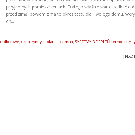
przyjemnych pomieszczeniach. Dlatego właśnie warto zadbać o 
Dlaczego warto wybrać
ATLAS M-SYSTEM
przed zimą, bowiem zima to okres testu dla Twojego domu. Wery
kleje Grip All marki Soudal?
nowoczesny sys
montażu płyt G-K
on...
2026-06-16
2026-07-31
Super gładzie Atlas Go i
Wkręty farmersk
podłogowe
,
okna
,
rynny
,
stolarka okienna
,
SYSTEMY OCIEPLEŃ
,
termostaty
,
t
GTA w ANT BM Limited!
rodzaje i zastos
2026-05-27
2026-07-27
READ 
Hydroizolacja łazienki?
Klejące pianki
Postaw na produkty WIM
poliuretanowe S
2026-05-13
– rodzaje i zast
2026-07-08