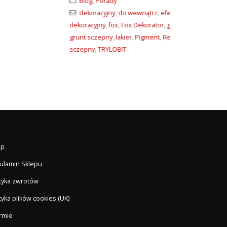
Blog
,
Porady
budowlane
dekoracyjny
,
do wewnątrz
,
efekt
,
efekt
dekoracyjny
,
fox
,
Fox Dekorator
,
grunt
,
grunt sczepny
,
lakier
,
Pigment
,
Relief
,
sczepny
,
TRYLOBIT
ep
ulamin Sklepu
ityka zwrotów
tyka plików cookies (UK)
irmie