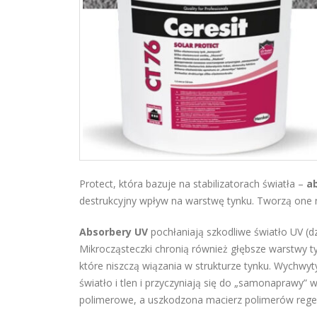
Protect, która bazuje na stabilizatorach światła –
a
destrukcyjny wpływ na warstwę tynku. Tworzą one n
Absorbery UV
pochłaniają szkodliwe światło UV (d
Mikrocząsteczki chronią również głębsze warstwy t
które niszczą wiązania w strukturze tynku. Wychwy
światło i tlen i przyczyniają się do „samonapraw
polimerowe, a uszkodzona macierz polimerów regene