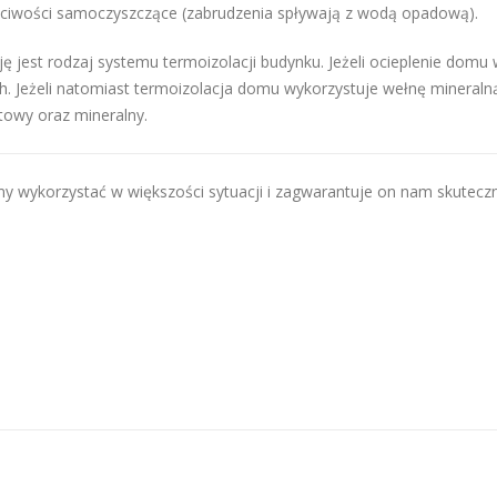
aściwości samoczyszczące (zabrudzenia spływają z wodą opadową).
ję jest rodzaj systemu termoizolacji budynku. Jeżeli ocieplenie dom
ach. Jeżeli natomiast termoizolacja domu wykorzystuje wełnę mineraln
atowy oraz mineralny.
 wykorzystać w większości sytuacji i zagwarantuje on nam skuteczn