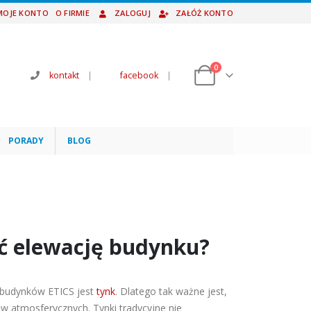
MOJE KONTO
O FIRMIE
ZALOGUJ
ZAŁÓŻ KONTO
0
kontakt
|
facebook
|
PORADY
BLOG
ić elewację budynku?
 budynków ETICS jest
tynk
. Dlatego tak ważne jest,
ów atmosferycznych. Tynki tradycyjne nie