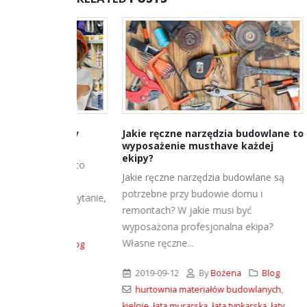
 budowy
Jakie ręczne narzędzia budowlane to
Super 
wyposażenie musthave każdej
BM Lim
ekipy?
u – na co
Gładź A
Jakie ręczne narzędzia budowlane są
sować
rozwiąza
potrzebne przy budowie domu i
? To pytanie,
Wybór o
remontach? W jakie musi być
ma ogro
wyposażona profesjonalna ekipa?
Własne ręczne...
a
Blog
2026-
2019-09-12
By
Bożena
Blog
hurtownia materiałów budowlanych
,
kielnie
,
łata murarska
,
łata tynkarska
,
łaty
,