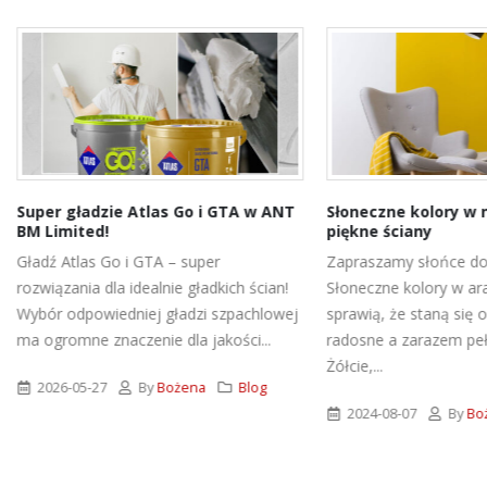
gładzie Atlas Go i GTA w ANT
Słoneczne kolory w naszym 
ited!
piękne ściany
tlas Go i GTA – super
Zapraszamy słońce do wnętrz!
nia dla idealnie gładkich ścian!
Słoneczne kolory w aranżacji wn
dpowiedniej gładzi szpachlowej
sprawią, że staną się one ciepłe,
mne znaczenie dla jakości...
radosne a zarazem pełne energii
Żółcie,...
05-27
By
Bożena
Blog
2024-08-07
By
Bożena
B