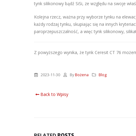
tynk silikonowy bądź SiSi, ze względu na swoje wł
Kolejna rzecz, ważna przy wyborze tynku na elewac
każdy rodzaj tynku, skupiając się na innych kryteri
paroprzepuszczalność, a więc tynk silikonowy, silik
Z powyższego wynika, że tynk Ceresit CT 76 możemy
2023-11-30
By
Bożena
Blog
Back to Wpisy
RELATED
POSTS