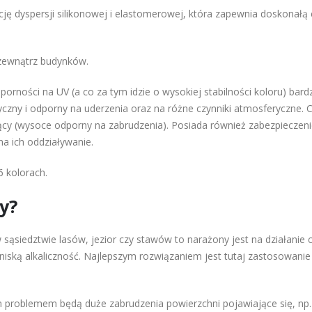
ę dyspersji silikonowej i elastomerowej, która zapewnia doskonałą 
zewnątrz budynków.
rności na UV (a co za tym idzie o wysokiej stabilności koloru) bardzo
czny i odporny na uderzenia oraz na różne czynniki atmosferyczne. C
 (wysoce odporny na zabrudzenia). Posiada również zabezpieczenie
a ich oddziaływanie.
 kolorach.
y?
w sąsiedztwie lasów, jezior czy stawów to narażony jest na działani
niską alkaliczność. Najlepszym rozwiązaniem jest tutaj zastosowanie 
ym problemem będą duże zabrudzenia powierzchni pojawiające się, np.