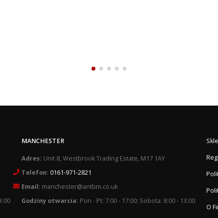
MANCHESTER
Skl
Reg
Adres:
Unit 8, Westbrook Trading Estate, M17 1AY
Telefon:
0161-971-2821
Pol
Email:
manchester@antbm.co.uk
Poli
3:00
Godziny otwarcia:
Pon - Pt: 7:00 - 17:00; Sobota: 8:00 - 13:00
O F