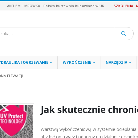
ANT BM - MROWKA - Polska hurtownia budowlana w UK
SZKOLENIA
YDRAULIKA I OGRZEWANIE
WYKOŃCZENIE
NARZĘDZIA
ONA ELEWACJI
Jak skutecznie chron
Warstwą wykończeniową w systemie ocieplania
aby był on trwały i odporny na działanie czynnik