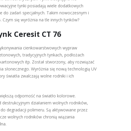
owacyjne tynki posiadają wiele dodatkowych
nie do zadań specjalnych. Takim nowoczesnym i
. Czym się wyróżnia na tle innych tynków?
nk Ceresit CT 76
 wykonywania cienkowarstwowych wypraw
etonowych, tradycyjnych tynkach, podłożach
kartonowych itp. Został stworzony, aby rozwiązać
ia słonecznego. Wyróżnia się nową technologią UV
tory światła zwalczają wolne rodniki i ich
a większą odporność na światło kolorowe.
d destrukcyjnym działaniem wolnych rodników,
 do degradacji polimeru. Są aktywowane przez
acze wolnych rodników chronią wiązania
lna.