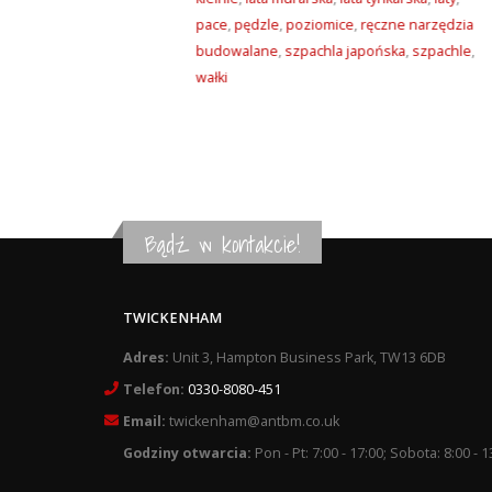
pace
,
pędzle
,
poziomice
,
ręczne narzędzia
budowalane
,
szpachla japońska
,
szpachle
,
wałki
Bądź w kontakcie!
TWICKENHAM
Adres:
Unit 3, Hampton Business Park, TW13 6DB
Telefon:
0330-8080-451
Email:
twickenham@antbm.co.uk
Godziny otwarcia:
Pon - Pt: 7:00 - 17:00; Sobota: 8:00 - 1