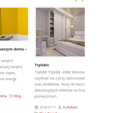
domu –
Narzędzia bu
profesjonal
Rewelacyjne r
Trylobit
ętrz
budowlane dla
Trylobit
Trylobit- efekt dekoracyjny
fachowiec nie
uzyskuje się z przy zastosowaniu Reliefu
.
odpowiednich,
oraz dodatków. Służy do tworzenia
narzędzi bud
dekoracyjnych efektów na ścianach
log
2021-02-25
pomieszczeń...
kielnia
,
kieln
2018-07-17
By
Robert
pędzel
,
poziom