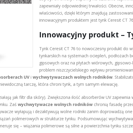
zapewniały odpowiedniej trwałości. Obecne, inn
właściwości, dzięki którym znajdują zastosowa
innowacyjnym produktem jest tynk Ceresit CT 76
Innowacyjny produkt – Ty
Tynk Ceresit CT 76 to nowoczesny produkt do
tynkarskich na systemach ociepleń, podłożach b
gipsowych oraz na płytach wiórowych, gipsowo-
problem niszczycielskiego wpływu promieniowan
bsorberach UV
i
wychwytywaczach wolnych rodników
. Stabiliza
iewidoczną tarczę, która chroni tynk, a tym samym elewację.
ziałają jak filtr dla skóry). Zwiększona ilość absorberów UV zapewni
ynku. Zaś
wychwytywacze wolnych rodników
chronią fasadę prze
tywacze wyłapują i dezaktywują wolne rodniki zanim doprowadzą one
y” wiązań polimerowych w strukturze tynku. Podsumowując wychwytyw
ruje się – wiązania polimerowe są silne a powierzchnia tynku szcze