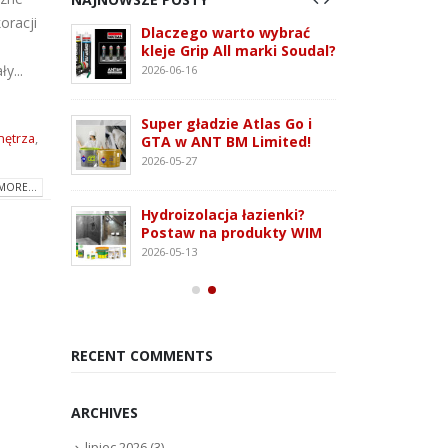
oracji
 3G –
Dlaczego warto wybrać
ATLAS
tem
kleje Grip All marki Soudal?
nowo
 i OSB
monta
y...
2026-06-16
2026-07
Super gładzie Atlas Go i
ie WFD –
Wkręt
nętrza
,
GTA w ANT BM Limited!
owanie
rodza
2026-05-27
2026-07
MORE...
Hydroizolacja łazienki?
Kleją
Postaw na produkty WIM
oudaBond
poliu
2026-05-13
osowanie
– rod
2026-07
RECENT COMMENTS
ARCHIVES
lipiec 2026
(3)