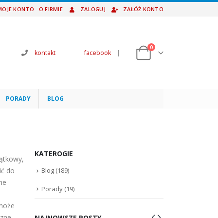
MOJE KONTO
O FIRMIE
ZALOGUJ
ZAŁÓŻ KONTO
0
kontakt
|
facebook
|
PORADY
BLOG
KATEROGIE
ątkowy,
ić do
Blog
(189)
ne
Porady
(19)
 może
czne
NAJNOWSZE POSTY