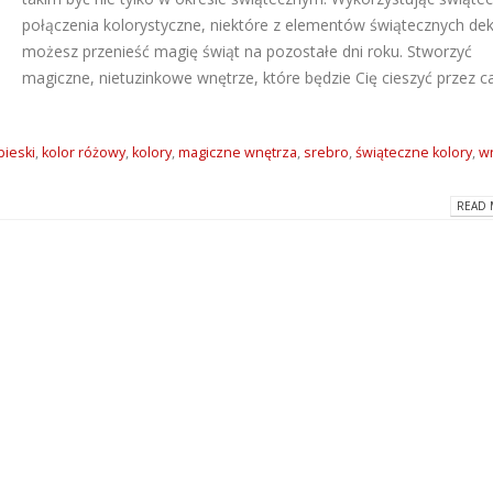
połączenia kolorystyczne, niektóre z elementów świątecznych dek
Dlaczego warto wybrać
ATLAS M-SYSTEM
możesz przenieść magię świąt na pozostałe dni roku. Stworzyć
kleje Grip All marki Soudal?
nowoczesny sys
montażu płyt G-K
magiczne, nietuzinkowe wnętrze, które będzie Cię cieszyć przez cał
2026-06-16
2026-07-31
Super gładzie Atlas Go i
Wkręty farmersk
bieski
,
kolor różowy
,
kolory
,
magiczne wnętrza
,
srebro
,
świąteczne kolory
,
w
GTA w ANT BM Limited!
rodzaje i zastos
2026-05-27
2026-07-27
READ 
Hydroizolacja łazienki?
Klejące pianki
Postaw na produkty WIM
poliuretanowe S
2026-05-13
– rodzaje i zast
2026-07-08