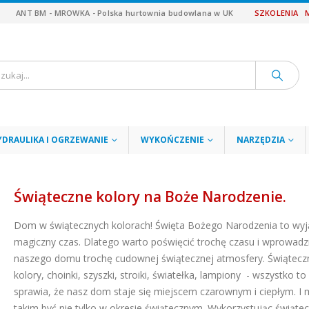
ANT BM - MROWKA - Polska hurtownia budowlana w UK
SZKOLENIA
YDRAULIKA I OGRZEWANIE
WYKOŃCZENIE
NARZĘDZIA
Świąteczne kolory na Boże Narodzenie.
Dom w świątecznych kolorach! Święta Bożego Narodzenia to wyj
magiczny czas. Dlatego warto poświęcić trochę czasu i wprowadz
naszego domu trochę cudownej świątecznej atmosfery. Świątecz
kolory, choinki, szyszki, stroiki, światełka, lampiony - wszystko to
sprawia, że nasz dom staje się miejscem czarownym i ciepłym. I
takim być nie tylko w okresie świątecznym. Wykorzystując świąte