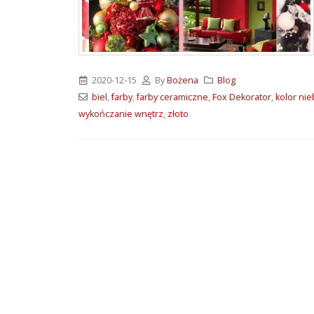
ATLAS M-SYSTEM 3G –
nowoczesny system
montażu płyt G-K i OSB
2026-07-31
2020-12-15
By
Bożena
Blog
Wkręty farmerskie WFD –
biel
,
farby
,
farby ceramiczne
,
Fox Dekorator
,
kolor nie
rodzaje i zastosowanie
wykończanie wnętrz
,
złoto
2026-07-27
Klejące pianki
poliuretanowe SoudaBond
– rodzaje i zastosowanie
2026-07-08