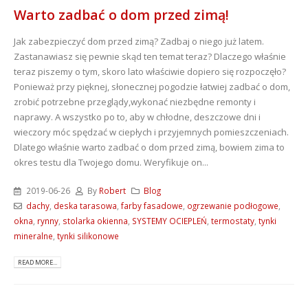
Warto zadbać o dom przed zimą!
Jak zabezpieczyć dom przed zimą? Zadbaj o niego już latem.
Zastanawiasz się pewnie skąd ten temat teraz? Dlaczego właśnie
teraz piszemy o tym, skoro lato właściwie dopiero się rozpoczęło?
Ponieważ przy pięknej, słonecznej pogodzie łatwiej zadbać o dom,
zrobić potrzebne przeglądy,wykonać niezbędne remonty i
naprawy. A wszystko po to, aby w chłodne, deszczowe dni i
wieczory móc spędzać w ciepłych i przyjemnych pomieszczeniach.
Dlatego właśnie warto zadbać o dom przed zimą, bowiem zima to
okres testu dla Twojego domu. Weryfikuje on...
2019-06-26
By
Robert
Blog
dachy
,
deska tarasowa
,
farby fasadowe
,
ogrzewanie podłogowe
,
okna
,
rynny
,
stolarka okienna
,
SYSTEMY OCIEPLEŃ
,
termostaty
,
tynki
mineralne
,
tynki silikonowe
READ MORE...