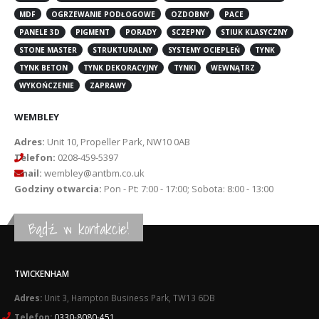
MDF
OGRZEWANIE PODŁOGOWE
OZDOBNY
PACE
PANELE 3D
PIGMENT
PORADY
SCZEPNY
STIUK KLASYCZNY
STONE MASTER
STRUKTURALNY
SYSTEMY OCIEPLEŃ
TYNK
TYNK BETON
TYNK DEKORACYJNY
TYNKI
WEWNĄTRZ
WYKOŃCZENIE
ZAPRAWY
WEMBLEY
Adres:
Unit 10, Propeller Park, NW10 0AB
Telefon:
0208-459-5397
Email:
wembley@antbm.co.uk
Godziny otwarcia:
Pon - Pt: 7:00 - 17:00; Sobota: 8:00 - 13:00
Bądź w kontakcie!
TWICKENHAM
Adres:
Unit 3, Hampton Business Park, TW13 6DB
Telefon:
0330-8080-451