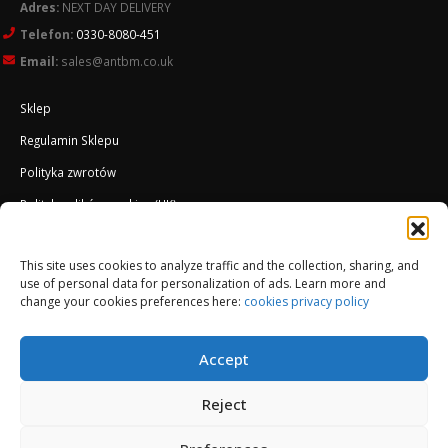
Adres:
NEXT DAY DELIVERY
Telefon:
0330-8080-451
Email:
sales@antbm.co.uk
Sklep
Regulamin Sklepu
Polityka zwrotów
Polityka plików cookies (UK)
O Firmie
This site uses cookies to analyze traffic and the collection, sharing, and
Docieplenie EWI ETICS
use of personal data for personalization of ads. Learn more and
change your cookies preferences here:
cookies privacy policy
Accept
Reject