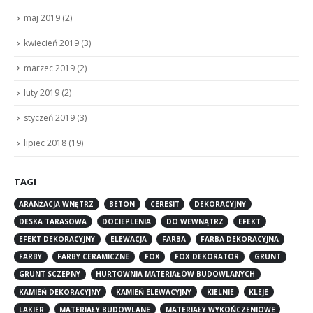
maj 2019
(2)
kwiecień 2019
(3)
marzec 2019
(2)
luty 2019
(2)
styczeń 2019
(3)
lipiec 2018
(19)
TAGI
ARANŻACJA WNĘTRZ
BETON
CERESIT
DEKORACYJNY
DESKA TARASOWA
DOCIEPLENIA
DO WEWNĄTRZ
EFEKT
EFEKT DEKORACYJNY
ELEWACJA
FARBA
FARBA DEKORACYJNA
FARBY
FARBY CERAMICZNE
FOX
FOX DEKORATOR
GRUNT
GRUNT SCZEPNY
HURTOWNIA MATERIAŁÓW BUDOWLANYCH
KAMIEŃ DEKORACYJNY
KAMIEŃ ELEWACYJNY
KIELNIE
KLEJE
LAKIER
MATERIAŁY BUDOWLANE
MATERIAŁY WYKOŃCZENIOWE