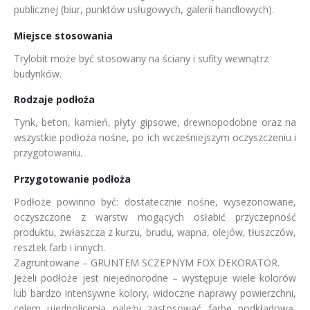
publicznej (biur, punktów usługowych, galerii handlowych).
Miejsce stosowania
Trylobit może być stosowany na ściany i sufity wewnątrz
budynków.
Rodzaje podłoża
Tynk, beton, kamień, płyty gipsowe, drewnopodobne oraz na
wszystkie podłoża nośne, po ich wcześniejszym oczyszczeniu i
przygotowaniu.
Przygotowanie podłoża
Podłoże powinno być: dostatecznie nośne, wysezonowane,
oczyszczone z warstw mogących osłabić przyczepność
produktu, zwłaszcza z kurzu, brudu, wapna, olejów, tłuszczów,
resztek farb i innych.
Zagruntowane – GRUNTEM SCZEPNYM FOX DEKORATOR.
Jeżeli podłoże jest niejednorodne – występuje wiele kolorów
lub bardzo intensywne kolory, widoczne naprawy powierzchni,
celem ujednolicenia należy zastosować farbę podkładową,