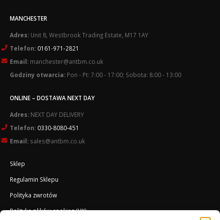
MANCHESTER
Adres:
Unit 8, Westbrook Trading Estate, M17 1AY
Telefon:
0161-971-2821
Email:
manchester@antbm.co.uk
Godziny otwarcia:
Pon - Pt: 7:00 - 17:00; Sobota: 8:00 - 13:00
ONLINE – DOSTAWA NEXT DAY
Adres:
NEXT DAY DELIVERY
Telefon:
0330-8080-451
Email:
sales@antbm.co.uk
Sklep
Regulamin Sklepu
Polityka zwrotów
Polityka plików cookies (UK)