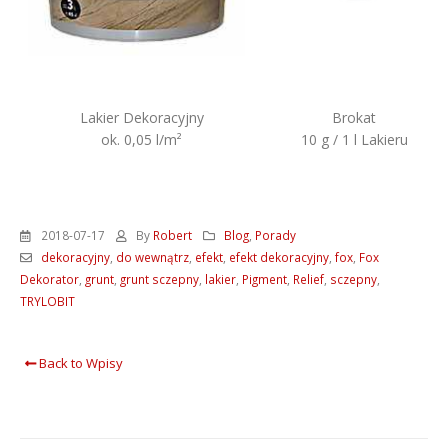
Lakier Dekoracyjny
Brokat
ok. 0,05 l/m²
10 g / 1 l Lakieru
2018-07-17
By
Robert
Blog
,
Porady
dekoracyjny
,
do wewnątrz
,
efekt
,
efekt dekoracyjny
,
fox
,
Fox
Dekorator
,
grunt
,
grunt sczepny
,
lakier
,
Pigment
,
Relief
,
sczepny
,
TRYLOBIT
Back to Wpisy