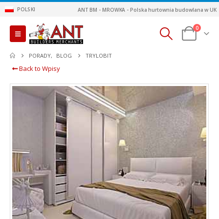
POLSKI
ANT BM - MROWKA - Polska hurtownia budowlana w UK
0
PORADY
,
BLOG
TRYLOBIT
Back to Wpisy