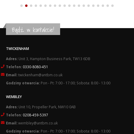
Bądź w kontakcie!
TWICKENHAM
Adres:
Unit 3, Hampton Business Park, TW13 6DB
Telefon:
0330-8080-451
Email:
twickenham@antbm.co.uk
Godziny otwarcia:
Pon - Pt: 7:00 - 17:00; Sobota: 8:00 - 13:00
WEMBLEY
Adres:
Unit 10, Propeller Park, NW10 0AB
Telefon:
0208-459-5397
Email:
wembley@antbm.co.uk
Godziny otwarcia:
Pon - Pt: 7:00 - 17:00; Sobota: 8:00 - 13:00