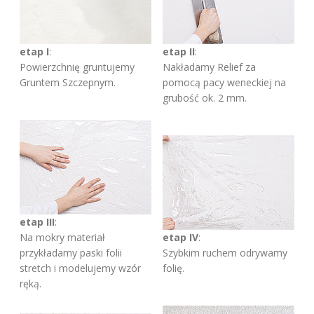
etap I
:
etap II
:
Powierzchnię gruntujemy
Nakładamy Relief za
Gruntem Szczepnym.
pomocą pacy weneckiej na
grubość ok. 2 mm.
etap III
:
Na mokry materiał
etap IV
:
przykładamy paski folii
Szybkim ruchem odrywamy
stretch i modelujemy wzór
folię.
ręką.