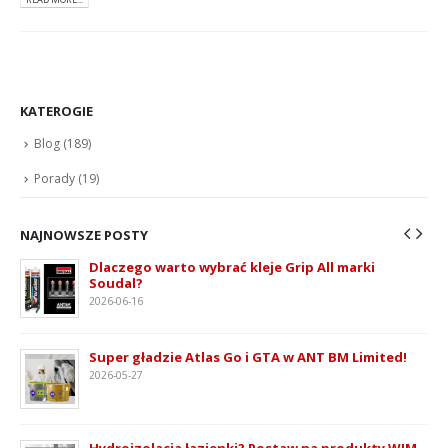
KATEROGIE
Blog
(189)
Porady
(19)
NAJNOWSZE POSTY
Dlaczego warto wybrać kleje Grip All marki
Soudal?
2026-06-16
ie
Super gładzie Atlas Go i GTA w ANT BM Limited!
2026-05-27
Hydroizolacja łazienki? Postaw na produkty WIM