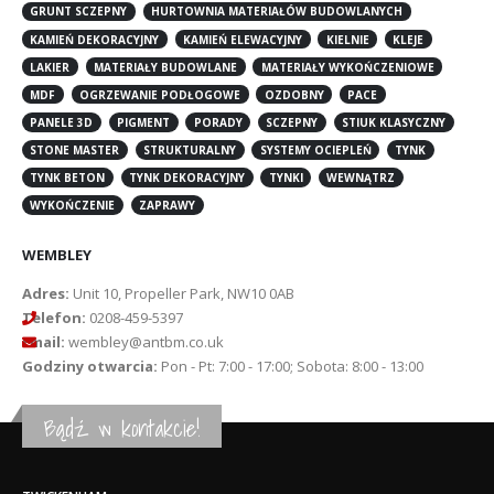
GRUNT SCZEPNY
HURTOWNIA MATERIAŁÓW BUDOWLANYCH
KAMIEŃ DEKORACYJNY
KAMIEŃ ELEWACYJNY
KIELNIE
KLEJE
LAKIER
MATERIAŁY BUDOWLANE
MATERIAŁY WYKOŃCZENIOWE
MDF
OGRZEWANIE PODŁOGOWE
OZDOBNY
PACE
PANELE 3D
PIGMENT
PORADY
SCZEPNY
STIUK KLASYCZNY
STONE MASTER
STRUKTURALNY
SYSTEMY OCIEPLEŃ
TYNK
TYNK BETON
TYNK DEKORACYJNY
TYNKI
WEWNĄTRZ
WYKOŃCZENIE
ZAPRAWY
WEMBLEY
Adres:
Unit 10, Propeller Park, NW10 0AB
Telefon:
0208-459-5397
Email:
wembley@antbm.co.uk
Godziny otwarcia:
Pon - Pt: 7:00 - 17:00; Sobota: 8:00 - 13:00
Bądź w kontakcie!