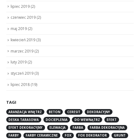
lipiec 2019
(2)
czerwiec 2019
(2)
maj 2019
(2)
kwiecień 2019
(3)
marzec 2019
(2)
luty 2019
(2)
styczeń 2019
(3)
lipiec 2018
(19)
TAGI
ARANŻACJA WNĘTRZ
BETON
CERESIT
DEKORACYJNY
DESKA TARASOWA
DOCIEPLENIA
DO WEWNĄTRZ
EFEKT
EFEKT DEKORACYJNY
ELEWACJA
FARBA
FARBA DEKORACYJNA
FARBY
FARBY CERAMICZNE
FOX
FOX DEKORATOR
GRUNT