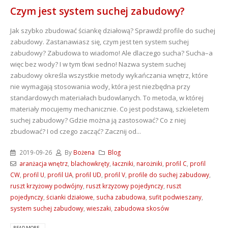
Czym jest system suchej zabudowy?
Jak szybko zbudować ściankę działową? Sprawdź profile do suchej
zabudowy. Zastanawiasz się, czym jest ten system suchej
zabudowy? Zabudowa to wiadomo! Ale dlaczego sucha? Sucha–a
więc bez wody? I w tym tkwi sedno! Nazwa system suchej
zabudowy określa wszystkie metody wykańczania wnętrz, które
nie wymagają stosowania wody, która jest niezbędna przy
standardowych materiałach budowlanych. To metoda, w której
materiały mocujemy mechanicznie. Co jest podstawą, szkieletem
suchej zabudowy? Gdzie można ją zastosować? Co z niej
zbudować? I od czego zacząć? Zacznij od...
2019-09-26
By
Bożena
Blog
aranżacja wnętrz
,
blachowkręty
,
łaczniki
,
narożniki
,
profil C
,
profil
CW
,
profil U
,
profil UA
,
profil UD
,
profil V
,
profile do suchej zabudowy
,
ruszt krzyżowy podwójny
,
ruszt krzyzowy pojedynczy
,
ruszt
pojedynczy
,
ścianki działowe
,
sucha zabudowa
,
sufit podwieszany
,
system suchej zabudowy
,
wieszaki
,
zabudowa skosów
READ MORE...