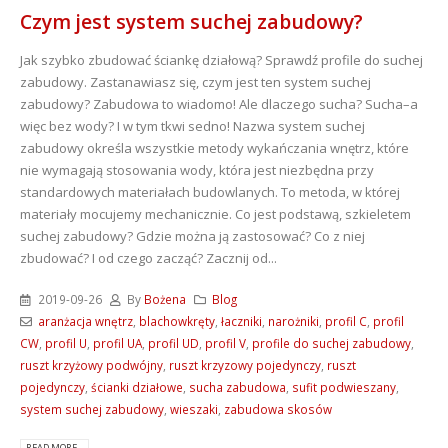
Czym jest system suchej zabudowy?
Jak szybko zbudować ściankę działową? Sprawdź profile do suchej
zabudowy. Zastanawiasz się, czym jest ten system suchej
zabudowy? Zabudowa to wiadomo! Ale dlaczego sucha? Sucha–a
więc bez wody? I w tym tkwi sedno! Nazwa system suchej
zabudowy określa wszystkie metody wykańczania wnętrz, które
nie wymagają stosowania wody, która jest niezbędna przy
standardowych materiałach budowlanych. To metoda, w której
materiały mocujemy mechanicznie. Co jest podstawą, szkieletem
suchej zabudowy? Gdzie można ją zastosować? Co z niej
zbudować? I od czego zacząć? Zacznij od...
2019-09-26
By
Bożena
Blog
aranżacja wnętrz
,
blachowkręty
,
łaczniki
,
narożniki
,
profil C
,
profil
CW
,
profil U
,
profil UA
,
profil UD
,
profil V
,
profile do suchej zabudowy
,
ruszt krzyżowy podwójny
,
ruszt krzyzowy pojedynczy
,
ruszt
pojedynczy
,
ścianki działowe
,
sucha zabudowa
,
sufit podwieszany
,
system suchej zabudowy
,
wieszaki
,
zabudowa skosów
READ MORE...