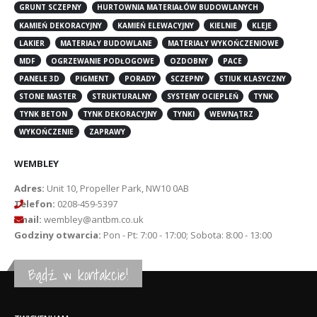
GRUNT SCZEPNY
HURTOWNIA MATERIAŁÓW BUDOWLANYCH
KAMIEŃ DEKORACYJNY
KAMIEŃ ELEWACYJNY
KIELNIE
KLEJE
LAKIER
MATERIAŁY BUDOWLANE
MATERIAŁY WYKOŃCZENIOWE
MDF
OGRZEWANIE PODŁOGOWE
OZDOBNY
PACE
PANELE 3D
PIGMENT
PORADY
SCZEPNY
STIUK KLASYCZNY
STONE MASTER
STRUKTURALNY
SYSTEMY OCIEPLEŃ
TYNK
TYNK BETON
TYNK DEKORACYJNY
TYNKI
WEWNĄTRZ
WYKOŃCZENIE
ZAPRAWY
WEMBLEY
Adres:
Unit 10, Propeller Park, NW10 0AB
Telefon:
0208-459-5397
Email:
wembley@antbm.co.uk
Godziny otwarcia:
Pon - Pt: 7:00 - 17:00; Sobota: 8:00 - 13:00
Bądź w kontakcie!