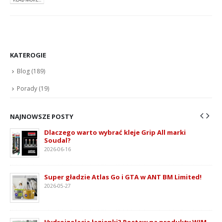
KATEROGIE
Blog
(189)
Porady
(19)
NAJNOWSZE POSTY
Dlaczego warto wybrać kleje Grip All marki
Soudal?
2026-06-16
ie
Super gładzie Atlas Go i GTA w ANT BM Limited!
2026-05-27
Hydroizolacja łazienki? Postaw na produkty WIM