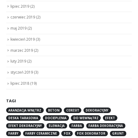
lipiec 2019
(2)
czerwiec 2019
(2)
maj 2019
(2)
kwiecień 2019
(3)
marzec 2019
(2)
luty 2019
(2)
styczeń 2019
(3)
lipiec 2018
(19)
TAGI
ARANŻACJA WNĘTRZ
BETON
CERESIT
DEKORACYJNY
DESKA TARASOWA
DOCIEPLENIA
DO WEWNĄTRZ
EFEKT
EFEKT DEKORACYJNY
ELEWACJA
FARBA
FARBA DEKORACYJNA
FARBY
FARBY CERAMICZNE
FOX
FOX DEKORATOR
GRUNT