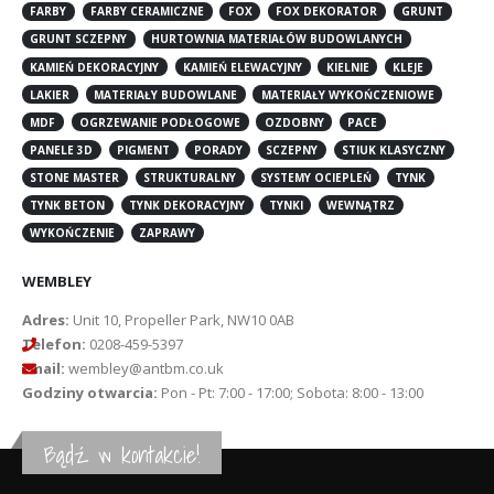
FARBY
FARBY CERAMICZNE
FOX
FOX DEKORATOR
GRUNT
GRUNT SCZEPNY
HURTOWNIA MATERIAŁÓW BUDOWLANYCH
KAMIEŃ DEKORACYJNY
KAMIEŃ ELEWACYJNY
KIELNIE
KLEJE
LAKIER
MATERIAŁY BUDOWLANE
MATERIAŁY WYKOŃCZENIOWE
MDF
OGRZEWANIE PODŁOGOWE
OZDOBNY
PACE
PANELE 3D
PIGMENT
PORADY
SCZEPNY
STIUK KLASYCZNY
STONE MASTER
STRUKTURALNY
SYSTEMY OCIEPLEŃ
TYNK
TYNK BETON
TYNK DEKORACYJNY
TYNKI
WEWNĄTRZ
WYKOŃCZENIE
ZAPRAWY
WEMBLEY
Adres:
Unit 10, Propeller Park, NW10 0AB
Telefon:
0208-459-5397
Email:
wembley@antbm.co.uk
Godziny otwarcia:
Pon - Pt: 7:00 - 17:00; Sobota: 8:00 - 13:00
Bądź w kontakcie!