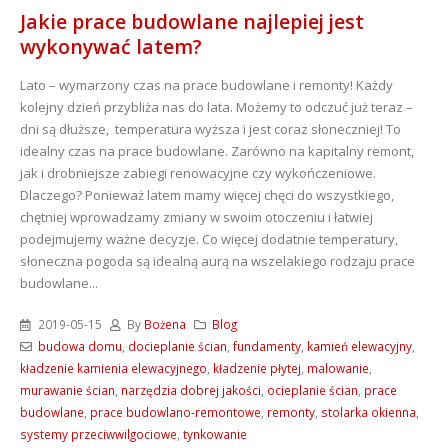
Jakie prace budowlane najlepiej jest
wykonywać latem?
Lato – wymarzony czas na prace budowlane i remonty! Każdy
kolejny dzień przybliża nas do lata. Możemy to odczuć już teraz –
dni są dłuższe, temperatura wyższa i jest coraz słoneczniej! To
idealny czas na prace budowlane. Zarówno na kapitalny remont,
jak i drobniejsze zabiegi renowacyjne czy wykończeniowe.
Dlaczego? Ponieważ latem mamy więcej chęci do wszystkiego,
chętniej wprowadzamy zmiany w swoim otoczeniu i łatwiej
podejmujemy ważne decyzje. Co więcej dodatnie temperatury,
słoneczna pogoda są idealną aurą na wszelakiego rodzaju prace
budowlane...
2019-05-15
By
Bożena
Blog
budowa domu
,
docieplanie ścian
,
fundamenty
,
kamień elewacyjny
,
kładzenie kamienia elewacyjnego
,
kładzenie płytej
,
malowanie
,
murawanie ścian
,
narzędzia dobrej jakości
,
ocieplanie ścian
,
prace
budowlane
,
prace budowlano-remontowe
,
remonty
,
stolarka okienna
,
systemy przeciwwilgociowe
,
tynkowanie