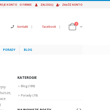
MOJE KONTO
O FIRMIE
ZALOGUJ
ZAŁÓŻ KONTO
0
kontakt
|
facebook
|
PORADY
BLOG
KATEROGIE
Blog
(189)
ejny
dłuższe,
Porady
(19)
race
i
NAJNOWSZE POSTY