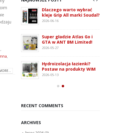
amy
woim
 3G –
Dlaczego warto wybrać
ATLAS
nie
tem
kleje Grip All marki Soudal?
nowo
 i OSB
monta
2026-06-16
odzaju
2026-07
Super gładzie Atlas Go i
ie WFD –
Wkręt
GTA w ANT BM Limited!
owanie
rodza
2026-05-27
e
,
2026-07
enna
,
Hydroizolacja łazienki?
Kleją
Postaw na produkty WIM
MORE...
oudaBond
poliu
2026-05-13
osowanie
– rod
2026-07
RECENT COMMENTS
ARCHIVES
lipiec 2026
(3)