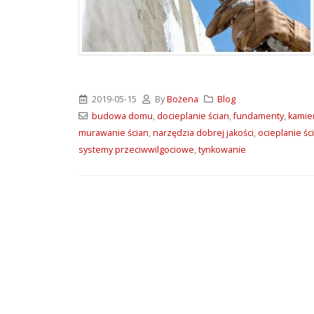
ATLAS M-SYSTEM 3G –
nowoczesny system
montażu płyt G-K i OSB
2026-07-31
Wkręty farmerskie WFD –
2019-05-15
By
Bożena
Blog
rodzaje i zastosowanie
budowa domu
,
docieplanie ścian
,
fundamenty
,
kamie
2026-07-27
murawanie ścian
,
narzędzia dobrej jakości
,
ocieplanie śc
systemy przeciwwilgociowe
,
tynkowanie
Klejące pianki
poliuretanowe SoudaBond
– rodzaje i zastosowanie
2026-07-08