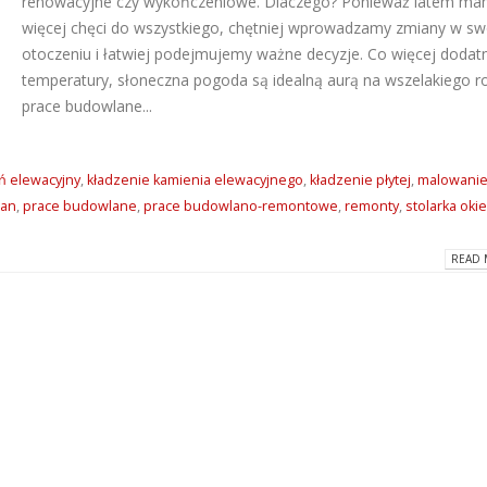
renowacyjne czy wykończeniowe. Dlaczego? Ponieważ latem m
więcej chęci do wszystkiego, chętniej wprowadzamy zmiany w s
Dlaczego warto wybrać
ATLAS M-SYSTEM
otoczeniu i łatwiej podejmujemy ważne decyzje. Co więcej dodat
kleje Grip All marki Soudal?
nowoczesny sys
montażu płyt G-K
2026-06-16
temperatury, słoneczna pogoda są idealną aurą na wszelakiego r
2026-07-31
prace budowlane...
Super gładzie Atlas Go i
Wkręty farmersk
GTA w ANT BM Limited!
rodzaje i zastos
2026-05-27
ń elewacyjny
,
kładzenie kamienia elewacyjnego
,
kładzenie płytej
,
malowani
2026-07-27
ian
,
prace budowlane
,
prace budowlano-remontowe
,
remonty
,
stolarka oki
Hydroizolacja łazienki?
Klejące pianki
Postaw na produkty WIM
READ 
poliuretanowe S
2026-05-13
– rodzaje i zast
2026-07-08