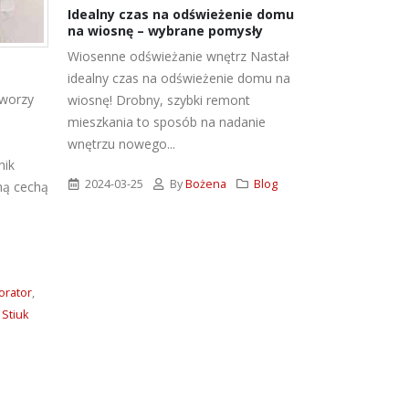
Idealny czas na odświeżenie domu
2018-07-05
na wiosnę – wybrane pomysły
Blog
,
Porad
Wiosenne odświeżanie wnętrz Nastał
dekoracyjny
idealny czas na odświeżenie domu na
Dekorator
,
neb
tworzy
wiosnę! Drobny, szybki remont
Betonowa
,
por
mieszkania to sposób na nadanie
wewnątrz
,
wyk
wnętrzu nowego...
ik
2024-03-25
By
Bożena
Blog
ną cechą
rator
,
Stiuk