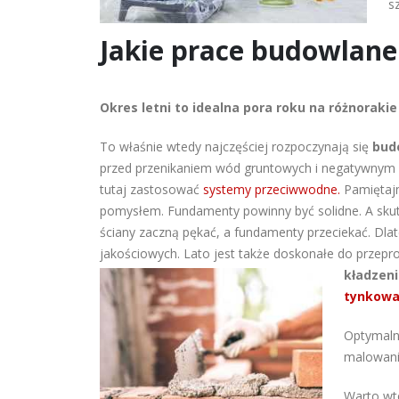
s
Jakie prace budowlane
Okres letni to idealna pora roku na różnoraki
To właśnie wtedy najczęściej rozpoczynają się
bud
przed przenikaniem wód gruntowych i negatywnym dz
tutaj zastosować
systemy przeciwwodne.
Pamiętajm
pomysłem. Fundamenty powinny być solidne. A sk
ściany zaczną pękać, a fundamenty przeciekać. Dl
jakościowych. Lato jest także doskonałe do przep
kładzeni
tynkowa
Optymaln
malowanie
Warto wt