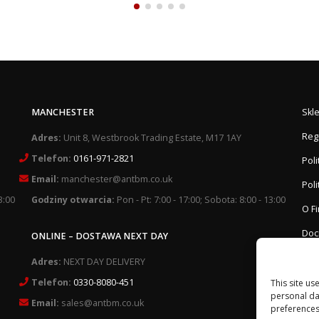
MANCHESTER
Skl
Reg
Adres:
Unit 8, Westbrook Trading Estate, M17 1AY
Telefon:
0161-971-2821
Pol
Email:
manchester@antbm.co.uk
Poli
3:00
Godziny otwarcia:
Pon - Pt: 7:00 - 17:00; Sobota: 8:00 - 13:00
O F
Doc
ONLINE – DOSTAWA NEXT DAY
Adres:
NEXT DAY DELIVERY
Telefon:
0330-8080-451
This site us
personal da
Email:
sales@antbm.co.uk
preferences