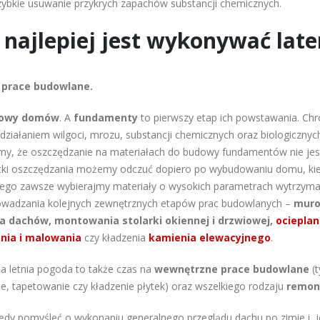
zybkie usuwanie przykrych zapachów substancji chemicznych.
 najlepiej jest wykonywać lat
e prace budowlane.
owy domów
. A
fundamenty
to pierwszy etap ich powstawania. Ch
iałaniem wilgoci, mrozu, substancji chemicznych oraz biologicznyc
y, że oszczędzanie na materiałach do budowy fundamentów nie je
utki oszczędzania możemy odczuć dopiero po wybudowaniu domu, ki
atego zawsze wybierajmy materiały o wysokich parametrach wytrzyma
rowadzania kolejnych zewnętrznych etapów prac budowlanych –
muro
a dachów, montowania stolarki okiennej i drzwiowej,
ociepla
nia i malowania
czy kładzenia
kamienia elewacyjnego
.
a letnia pogoda to także czas na
wewnętrzne prace budowlane
(t
, tapetowanie czy kładzenie płytek) oraz wszelkiego rodzaju
remon
edy pomyśleć o wykonaniu generalnego przeglądu dachu po zimie i 