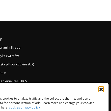
ep
ulamin Sklepu
ityka zwrotów
tyka plików cookies (UK)
irmie
ieplenie EWI ETICS
es cookies to analyze traffic and the collection, sharing, and use of
ta for personalization of ads. Learn more and change your cookies
 here:
cookies privacy policy