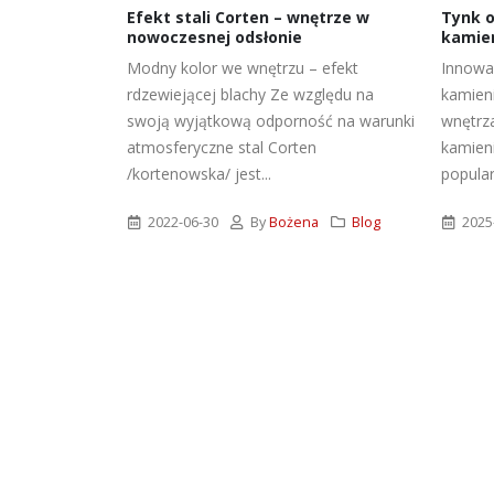
usisz o nim
Efekt stali Corten – wnętrze w
Tynk o
nowoczesnej odsłonie
kamien
ealne miejsce
Modny kolor we wnętrzu – efekt
Innowac
spotkania
rdzewiejącej blachy Ze względu na
kamieni
najbliższymi
swoją wyjątkową odporność na warunki
wnętrz
grodzie...
atmosferyczne stal Corten
kamieni
/kortenowska/ jest...
popular
a
Blog
 na gruncie
2022-06-30
By
Bożena
Blog
2025-