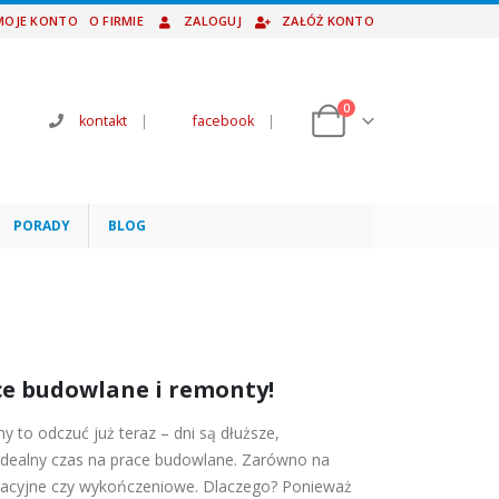
MOJE KONTO
O FIRMIE
ZALOGUJ
ZAŁÓŻ KONTO
0
kontakt
|
facebook
|
PORADY
BLOG
ce budowlane i remonty!
y to odczuć już teraz – dni są dłuższe,
o idealny czas na prace budowlane. Zarówno na
nowacyjne czy wykończeniowe. Dlaczego? Ponieważ