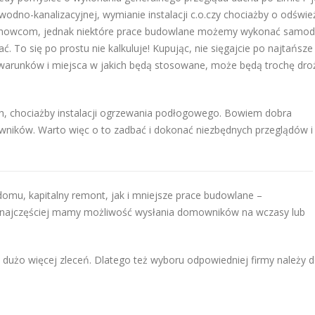
i wodno-kanalizacyjnej, wymianie instalacji c.o.czy chociażby o odświ
achowcom, jednak niektóre prace budowlane możemy wykonać samodzi
. To się po prostu nie kalkuluje! Kupując, nie sięgajcie po najtańsze pę
arunków i miejsca w jakich będą stosowane, może będą trochę drożs
h, chociażby instalacji ogrzewania podłogowego. Bowiem dobra
ników. Warto więc o to zadbać i dokonać niezbędnych przeglądów i
omu, kapitalny remont, jak i mniejsze prace budowlane –
 najczęściej mamy możliwość wysłania domowników na wczasy lub
.
 dużo więcej zleceń. Dlatego też wyboru odpowiedniej firmy należy