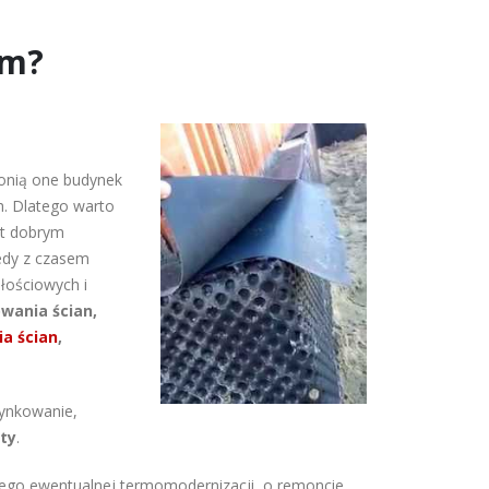
em?
ronią one budynek
h. Dlatego warto
st dobrym
edy z czasem
łościowych i
wania ścian,
nia
ścian
,
ynkowanie,
ty
.
jego ewentualnej termomodernizacji, o remoncie