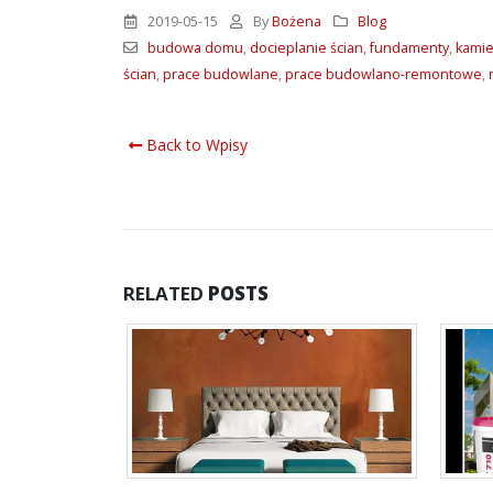
2019-05-15
By
Bożena
Blog
budowa domu
,
docieplanie ścian
,
fundamenty
,
kamie
ścian
,
prace budowlane
,
prace budowlano-remontowe
,
Back to Wpisy
RELATED
POSTS