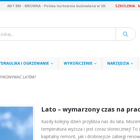
ANT BM - MROWKA - Polska hurtownia budowlana w UK
SZKOLENIA
YDRAULIKA I OGRZEWANIE
WYKOŃCZENIE
NARZĘDZIA
T WYKONYWAĆ LATEM?
Lato – wymarzony czas na pra
Każdy kolejny dzień przybliża nas do lata. Możem
temperatura wyższa i jest coraz słoneczniej! T
kapitalny remont, jak i drobniejsze zabiegi re