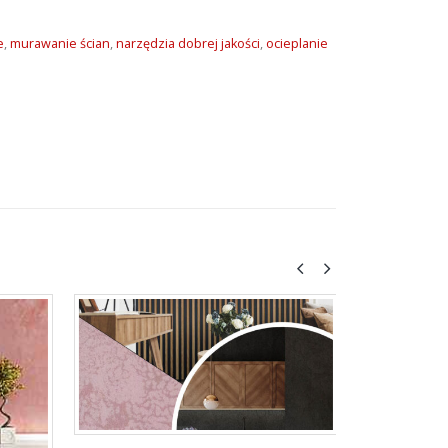
e
,
murawanie ścian
,
narzędzia dobrej jakości
,
ocieplanie
Płyta Beton
Płyta Beton
modny, artyst
doskonałą de
wnętrz mieszka
zawiera cement