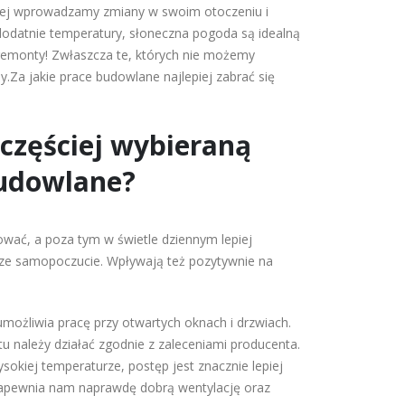
niej wprowadzamy zmiany w swoim otoczeniu i
dodatnie temperatury, słoneczna pogoda są idealną
 remonty! Zwłaszcza te, których nie możemy
.Za jakie prace budowlane najlepiej zabrać się
jczęściej wybieraną
budowlane?
wać, a poza tym w świetle dziennym lepiej
sze samopoczucie. Wpływają też pozytywnie na
możliwia pracę przy otwartych oknach i drzwiach.
u należy działać zgodnie z zaleceniami producenta.
ysokiej temperaturze, postęp jest znacznie lepiej
zapewnia nam naprawdę dobrą wentylację oraz