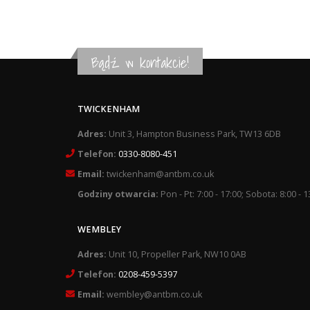
Bądź w kontakcie!
TWICKENHAM
Adres:
Unit 3, Hampton Business Park, TW13 6DB
Telefon:
0330-8080-451
Email:
twickenham@antbm.co.uk
Godziny otwarcia:
Pon - Pt: 7:00 - 17:00; Sobota: 8:00 - 1
WEMBLEY
Adres:
Unit 10, Propeller Park, NW10 0AB
Telefon:
0208-459-5397
Email:
wembley@antbm.co.uk