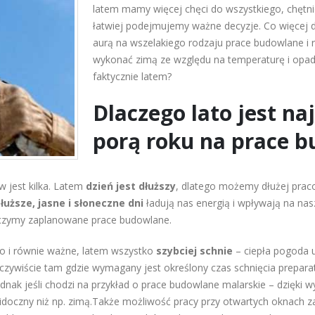
latem mamy więcej chęci do wszystkiego, chęt
łatwiej podejmujemy ważne decyzje. Co więcej 
aurą na wszelakiego rodzaju prace budowlane i
wykonać zimą ze względu na temperaturę i opady
faktycznie latem?
Dlaczego lato jest na
porą roku na prace 
 jest kilka. Latem
dzień jest dłuższy
, dlatego możemy dłużej praco
łuższe, jasne i słoneczne dni
ładują nas energią i wpływają na na
ńczymy zaplanowane prace budowlane.
o i równie ważne, latem wszystko
szybciej schnie
– ciepła pogoda u
czywiście tam gdzie wymagany jest określony czas schnięcia preparat
ednak jeśli chodzi na przykład o prace budowlane malarskie – dzięki w
idoczny niż np. zimą.Także możliwość pracy przy otwartych oknach 