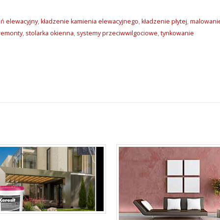
ń elewacyjny
,
kładzenie kamienia elewacyjnego
,
kładzenie płytej
,
malowani
remonty
,
stolarka okienna
,
systemy przeciwwilgociowe
,
tynkowanie