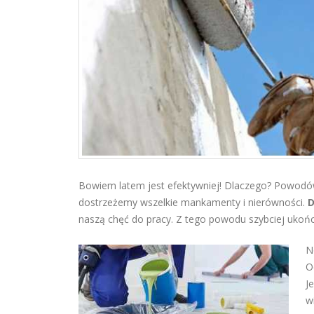
Bowiem latem jest efektywniej! Dlaczego? Powodów
dostrzeżemy wszelkie mankamenty i nierówności.
D
naszą chęć do pracy. Z tego powodu szybciej uko
N
O
J
w