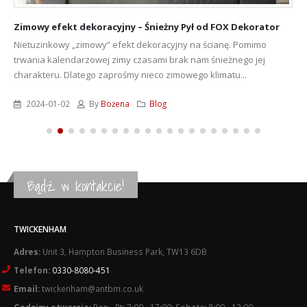
Zimowy efekt dekoracyjny – Śnieżny Pył od FOX Dekorator
Nietuzinkowy „zimowy” efekt dekoracyjny na ścianę. Pomimo
trwania kalendarzowej zimy czasami brak nam śnieżnego jej
charakteru. Dlatego zaprośmy nieco zimowego klimatu...
2024-01-02
By
Bożena
Blog
Bądź w kontakcie!
TWICKENHAM
Adres:
Unit 3, Hampton Business Park, TW13 6DB
Telefon:
0330-8080-451
Email:
twickenham@antbm.co.uk