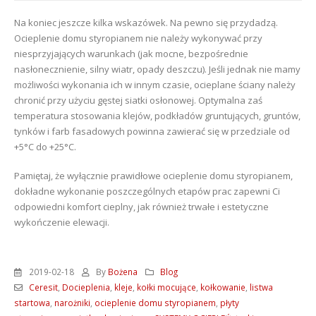
Na koniec jeszcze kilka wskazówek. Na pewno się przydadzą.
Ocieplenie domu styropianem nie należy wykonywać przy
niesprzyjających warunkach (jak mocne, bezpośrednie
nasłonecznienie, silny wiatr, opady deszczu). Jeśli jednak nie mamy
możliwości wykonania ich w innym czasie, ocieplane ściany należy
chronić przy użyciu gęstej siatki osłonowej. Optymalna zaś
temperatura stosowania klejów, podkładów gruntujących, gruntów,
tynków i farb fasadowych powinna zawierać się w przedziale od
+5°C do +25°C.
Pamiętaj, że wyłącznie prawidłowe ocieplenie domu styropianem,
dokładne wykonanie poszczególnych etapów prac zapewni Ci
odpowiedni komfort cieplny, jak również trwałe i estetyczne
wykończenie elewacji.
2019-02-18
By
Bożena
Blog
Ceresit
,
Docieplenia
,
kleje
,
kołki mocujące
,
kołkowanie
,
listwa
startowa
,
narożniki
,
ocieplenie domu styropianem
,
płyty