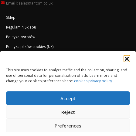
Email:
sales@antbm.co.uk
Sklep
Regulamin Sklepu
Polityka zwrotów
Polityka plików cookies (UK)
O Firmie
Docieplenie EWI ETICS
This site uses cookies to analyze traffic and the collection, sharing, and
use of personal data for personalization of ads. Learn more and
change your cookies preferences here:
cookies privacy policy
Accept
Reject
Preferences
© Copyright 2013-2026. All Rights Reserved.