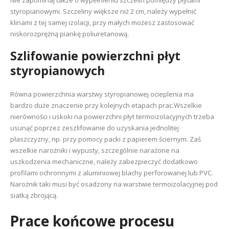
styropianowymi. Szczeliny większe niż 2 cm, należy wypełnić
klinami z tej samej izolacji, przy małych możesz zastosować
niskorozprężną piankę poliuretanową.
Szlifowanie powierzchni płyt
styropianowych
Równa powierzchnia warstwy styropianowej ocieplenia ma
bardzo duże znaczenie przy kolejnych etapach prac.Wszelkie
nierówności i uskoki na powierzchni płyt termoizolacyjnych trzeba
usunąć poprzez zeszlifowanie do uzyskania jednolitej
płaszczyzny, np. przy pomocy packi z papierem ściernym. Zaś
wszelkie narożniki i wypusty, szczególnie narażone na
uszkodzenia mechaniczne, należy zabezpieczyć dodatkowo
profilami ochronnymi z aluminiowej blachy perforowanej lub PVC.
Narożnik taki musi być osadzony na warstwie termoizolacyjnej pod
siatką zbrojącą.
Prace końcowe procesu