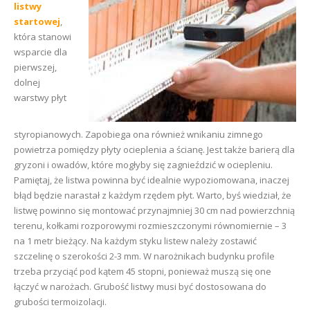
listwy
startowej
,
która stanowi
wsparcie dla
pierwszej,
dolnej
warstwy płyt
styropianowych. Zapobiega ona również wnikaniu zimnego
powietrza pomiędzy płyty ocieplenia a ścianę. Jest także barierą dla
gryzoni i owadów, które mogłyby się zagnieździć w ociepleniu.
Pamiętaj, że listwa powinna być idealnie wypoziomowana, inaczej
błąd będzie narastał z każdym rzędem płyt. Warto, byś wiedział, że
listwę powinno się montować przynajmniej 30 cm nad powierzchnią
terenu, kołkami rozporowymi rozmieszczonymi równomiernie – 3
na 1 metr bieżący. Na każdym styku listew należy zostawić
szczelinę o szerokości 2-3 mm. W narożnikach budynku profile
trzeba przyciąć pod kątem 45 stopni, ponieważ muszą się one
łączyć w narożach. Grubość listwy musi być dostosowana do
grubości termoizolacji.