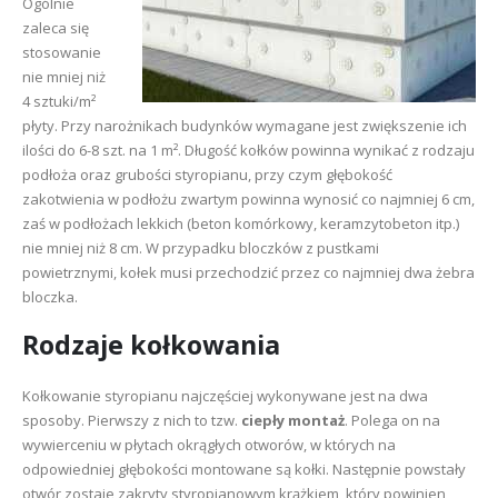
Ogólnie
zaleca się
stosowanie
nie mniej niż
4 sztuki/m²
płyty. Przy narożnikach budynków wymagane jest zwiększenie ich
ilości do 6-8 szt. na 1 m². Długość kołków powinna wynikać z rodzaju
podłoża oraz grubości styropianu, przy czym głębokość
zakotwienia w podłożu zwartym powinna wynosić co najmniej 6 cm,
zaś w podłożach lekkich (beton komórkowy, keramzytobeton itp.)
nie mniej niż 8 cm. W przypadku bloczków z pustkami
powietrznymi, kołek musi przechodzić przez co najmniej dwa żebra
bloczka.
Rodzaje kołkowania
Kołkowanie styropianu najczęściej wykonywane jest na dwa
sposoby. Pierwszy z nich to tzw.
ciepły montaż
. Polega on na
wywierceniu w płytach okrągłych otworów, w których na
odpowiedniej głębokości montowane są kołki. Następnie powstały
otwór zostaje zakryty styropianowym krążkiem, który powinien