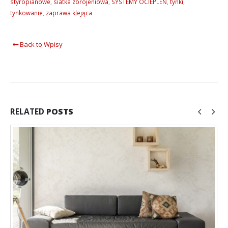
styropianowe
,
siatka zbrojeniowa
,
SYSTEMY OCIEPLEŃ
,
tynki
,
tynkowanie
,
zaprawa klejąca
Back to Wpisy
RELATED
POSTS