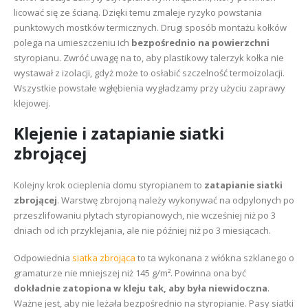
licować się ze ścianą. Dzięki temu zmaleje ryzyko powstania
punktowych mostków termicznych. Drugi sposób montażu kołków
polega na umieszczeniu ich
bezpośrednio na powierzchni
styropianu. Zwróć uwagę na to, aby plastikowy talerzyk kołka nie
wystawał z izolacji, gdyż może to osłabić szczelność termoizolacji.
Wszystkie powstałe wgłębienia wygładzamy przy użyciu zaprawy
klejowej.
Klejenie i zatapianie siatki
zbrojącej
Kolejny krok ocieplenia domu styropianem to
zatapianie siatki
zbrojącej
. Warstwę zbrojoną należy wykonywać na odpylonych po
przeszlifowaniu płytach styropianowych, nie wcześniej niż po 3
dniach od ich przyklejania, ale nie później niż po 3 miesiącach.
Odpowiednia
siatka zbrojąca
to ta wykonana z włókna szklanego o
gramaturze nie mniejszej niż 145 g/m². Powinna ona być
dokładnie zatopiona w kleju tak, aby była niewidoczna
.
Ważne jest, aby nie leżała bezpośrednio na styropianie. Pasy siatki