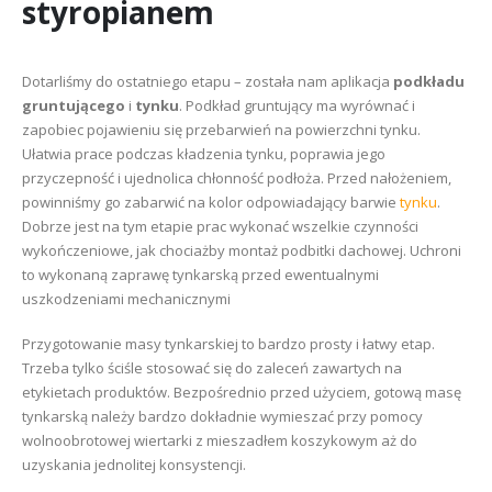
styropianem
Dotarliśmy do ostatniego etapu – została nam aplikacja
podkładu
gruntującego
i
tynku
. Podkład gruntujący ma wyrównać i
zapobiec pojawieniu się przebarwień na powierzchni tynku.
Ułatwia prace podczas kładzenia tynku, poprawia jego
przyczepność i ujednolica chłonność podłoża. Przed nałożeniem,
powinniśmy go zabarwić na kolor odpowiadający barwie
tynku
.
Dobrze jest na tym etapie prac wykonać wszelkie czynności
wykończeniowe, jak chociażby montaż podbitki dachowej. Uchroni
to wykonaną zaprawę tynkarską przed ewentualnymi
uszkodzeniami mechanicznymi
Przygotowanie masy tynkarskiej to bardzo prosty i łatwy etap.
Trzeba tylko ściśle stosować się do zaleceń zawartych na
etykietach produktów. Bezpośrednio przed użyciem, gotową masę
tynkarską należy bardzo dokładnie wymieszać przy pomocy
wolnoobrotowej wiertarki z mieszadłem koszykowym aż do
uzyskania jednolitej konsystencji.