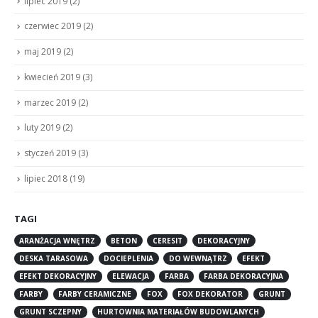
lipiec 2019
(2)
czerwiec 2019
(2)
maj 2019
(2)
kwiecień 2019
(3)
marzec 2019
(2)
luty 2019
(2)
styczeń 2019
(3)
lipiec 2018
(19)
TAGI
ARANŻACJA WNĘTRZ
BETON
CERESIT
DEKORACYJNY
DESKA TARASOWA
DOCIEPLENIA
DO WEWNĄTRZ
EFEKT
EFEKT DEKORACYJNY
ELEWACJA
FARBA
FARBA DEKORACYJNA
FARBY
FARBY CERAMICZNE
FOX
FOX DEKORATOR
GRUNT
GRUNT SCZEPNY
HURTOWNIA MATERIAŁÓW BUDOWLANYCH