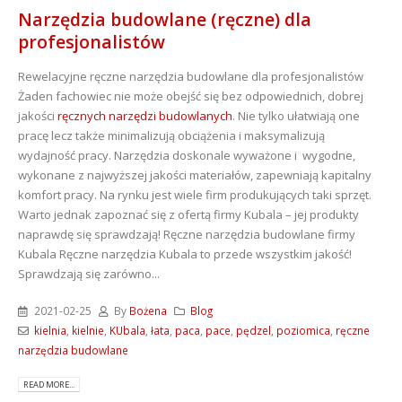
Narzędzia budowlane (ręczne) dla
profesjonalistów
Rewelacyjne ręczne narzędzia budowlane dla profesjonalistów
Żaden fachowiec nie może obejść się bez odpowiednich, dobrej
jakości
ręcznych narzędzi budowlanych
. Nie tylko ułatwiają one
pracę lecz także minimalizują obciążenia i maksymalizują
wydajność pracy. Narzędzia doskonale wyważone i wygodne,
wykonane z najwyższej jakości materiałów, zapewniają kapitalny
komfort pracy. Na rynku jest wiele firm produkujących taki sprzęt.
Warto jednak zapoznać się z ofertą firmy Kubala – jej produkty
naprawdę się sprawdzają! Ręczne narzędzia budowlane firmy
Kubala Ręczne narzędzia Kubala to przede wszystkim jakość!
Sprawdzają się zarówno...
2021-02-25
By
Bożena
Blog
kielnia
,
kielnie
,
KUbala
,
łata
,
paca
,
pace
,
pędzel
,
poziomica
,
ręczne
narzędzia budowlane
READ MORE...