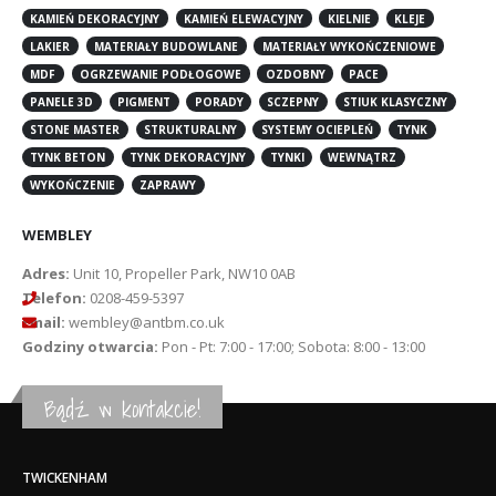
KAMIEŃ DEKORACYJNY
KAMIEŃ ELEWACYJNY
KIELNIE
KLEJE
LAKIER
MATERIAŁY BUDOWLANE
MATERIAŁY WYKOŃCZENIOWE
MDF
OGRZEWANIE PODŁOGOWE
OZDOBNY
PACE
PANELE 3D
PIGMENT
PORADY
SCZEPNY
STIUK KLASYCZNY
STONE MASTER
STRUKTURALNY
SYSTEMY OCIEPLEŃ
TYNK
TYNK BETON
TYNK DEKORACYJNY
TYNKI
WEWNĄTRZ
WYKOŃCZENIE
ZAPRAWY
WEMBLEY
Adres:
Unit 10, Propeller Park, NW10 0AB
Telefon:
0208-459-5397
Email:
wembley@antbm.co.uk
Godziny otwarcia:
Pon - Pt: 7:00 - 17:00; Sobota: 8:00 - 13:00
Bądź w kontakcie!
TWICKENHAM