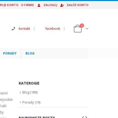
MOJE KONTO
O FIRMIE
ZALOGUJ
ZAŁÓŻ KONTO
0
kontakt
|
facebook
|
PORADY
BLOG
KATEROGIE
Blog
(189)
anem!
wysokie
Porady
(19)
tak!
by
NAJNOWSZE POSTY