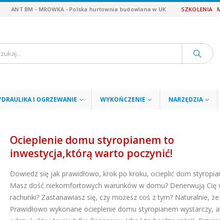
ANT BM - MROWKA - Polska hurtownia budowlana w UK
SZKOLENIA
YDRAULIKA I OGRZEWANIE
WYKOŃCZENIE
NARZĘDZIA
Ocieplenie domu styropianem to
inwestycja,którą warto poczynić!
Dowiedz się jak prawidłowo, krok po kroku, ocieplić dom styropi
Masz dość niekomfortowych warunków w domu? Denerwują Cię 
rachunki? Zastanawiasz się, czy możesz coś z tym? Naturalnie, że 
Prawidłowo wykonane ocieplenie domu styropianem wystarczy, a