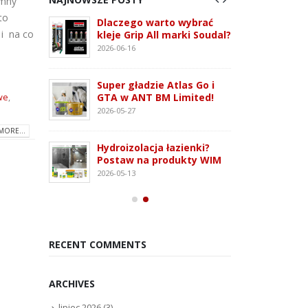
emny
to
 3G –
Dlaczego warto wybrać
ATLAS
 i na co
tem
kleje Grip All marki Soudal?
nowo
 i OSB
monta
2026-06-16
2026-07
Super gładzie Atlas Go i
ie WFD –
Wkręt
GTA w ANT BM Limited!
we
,
owanie
rodza
2026-05-27
2026-07
MORE...
Hydroizolacja łazienki?
Kleją
Postaw na produkty WIM
oudaBond
poliu
2026-05-13
osowanie
– rod
2026-07
RECENT COMMENTS
ARCHIVES
lipiec 2026
(3)