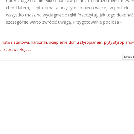
odczuć ulgę i to nie tylko finansową (choć to bardzo miłe!). Przyj
chłód latem, ciepło zimą, a przy tym co nieco więcej w portfelu - 
Dlaczego warto wybrać
ATLAS M-SYSTEM
wszystko masz na wyciągnięcie ręki! Przeczytaj, jak tego dokonać
kleje Grip All marki Soudal?
nowoczesny sys
montażu płyt G-K
2026-06-16
szczególnie warto zwrócić uwagę. Przygotowanie podłoża -...
2026-07-31
Super gładzie Atlas Go i
Wkręty farmersk
GTA w ANT BM Limited!
e
,
listwa startowa
,
narożniki
,
ocieplenie domu styropianem
,
płyty styropiano
rodzaje i zastos
2026-05-27
e
,
zaprawa klejąca
2026-07-27
READ 
Hydroizolacja łazienki?
Klejące pianki
Postaw na produkty WIM
poliuretanowe S
2026-05-13
– rodzaje i zast
2026-07-08