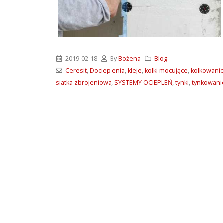
ATLAS M-SYSTEM 3G –
nowoczesny system
montażu płyt G-K i OSB
2026-07-31
2019-02-18
By
Bożena
Blog
Wkręty farmerskie WFD –
Ceresit
,
Docieplenia
,
kleje
,
kołki mocujące
,
kołkowani
rodzaje i zastosowanie
siatka zbrojeniowa
,
SYSTEMY OCIEPLEŃ
,
tynki
,
tynkowani
2026-07-27
Klejące pianki
poliuretanowe SoudaBond
– rodzaje i zastosowanie
2026-07-08