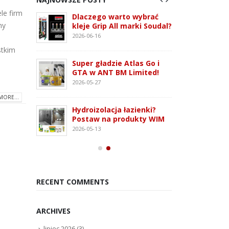
le firm
 3G –
Dlaczego warto wybrać
ATLAS
my
tem
kleje Grip All marki Soudal?
nowo
 i OSB
monta
2026-06-16
2026-07
stkim
Super gładzie Atlas Go i
ie WFD –
Wkręt
GTA w ANT BM Limited!
owanie
rodza
2026-05-27
2026-07
MORE...
Hydroizolacja łazienki?
Kleją
Postaw na produkty WIM
oudaBond
poliu
2026-05-13
osowanie
– rod
2026-07
RECENT COMMENTS
ARCHIVES
lipiec 2026
(3)