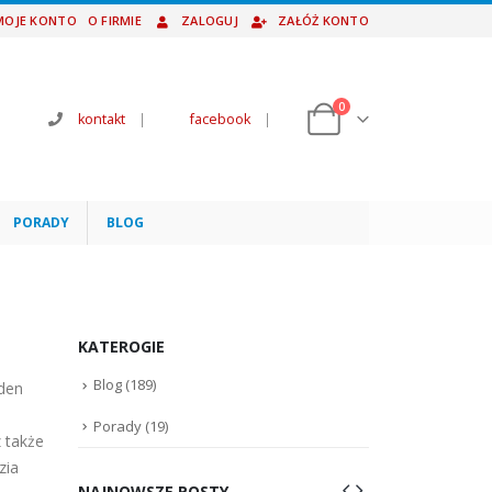
MOJE KONTO
O FIRMIE
ZALOGUJ
ZAŁÓŻ KONTO
0
kontakt
|
facebook
|
PORADY
BLOG
KATEROGIE
Blog
(189)
aden
Porady
(19)
z także
zia
NAJNOWSZE POSTY