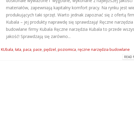
doskonale wyważone i wygodne, wykonane z najwyższej jakości
materiałów, zapewniają kapitalny komfort pracy. Na rynku jest wie
Dlaczego warto wybrać
ATLAS M-SYSTEM
produkujących taki sprzęt. Warto jednak zapoznać się z ofertą fir
kleje Grip All marki Soudal?
nowoczesny sys
montażu płyt G-K
2026-06-16
Kubala – jej produkty naprawdę się sprawdzają! Ręczne narzędzia
2026-07-31
budowlane firmy Kubala Ręczne narzędzia Kubala to przede wszy
jakość! Sprawdzają się zarówno...
Super gładzie Atlas Go i
Wkręty farmersk
GTA w ANT BM Limited!
rodzaje i zastos
2026-05-27
,
KUbala
,
łata
,
paca
,
pace
,
pędzel
,
poziomica
,
ręczne narzędzia budowlane
2026-07-27
READ 
Hydroizolacja łazienki?
Klejące pianki
Postaw na produkty WIM
poliuretanowe S
2026-05-13
– rodzaje i zast
2026-07-08