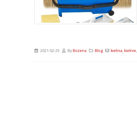
ATLAS M-SYSTEM 3G –
nowoczesny system
montażu płyt G-K i OSB
2026-07-31
Wkręty farmerskie WFD –
rodzaje i zastosowanie
2021-02-25
By
Bożena
Blog
kielnia
,
kielnie
2026-07-27
Klejące pianki
poliuretanowe SoudaBond
– rodzaje i zastosowanie
2026-07-08