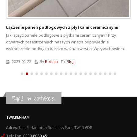
Łączenie paneli podłogowych z płytkami ceramicznymi
Jak łączyć panele podłogowe z płytkami ceramicznymi? Przy
otwartych przestrzeniach naszych wnętrz odpowiednie
wykończenie podłóg to bardzo ważna kwestia. Wpływa bowiem...
2023-09-22
By
Bożena
Blog
Bądź w kontakcie!
TWICKENHAM
Adres:
Unit 3, Hampton Business Park, TW13 6DB
Telefon:
0330-8080-451