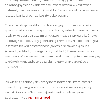
dekoracyjnych bez konieczności inwestowania w kosztowne
materiały. Fakt, że większość szablonów jest wielokrotnego użytku
jeszcze bardziej obniża koszty dekorowania.
Co ważne, dzięki szablonom dekoracyjnym możesz w prosty
sposób nadać swoim wnętrzom unikalny, indywidulany charakter.
A gdy tylko zapragniesz zmiany, łatwo możesz wprowadzić nowe
dekoracje bez potrzeby generalnego remontu. Nie do pominięcia
jest także ich wszechstronność (świetnie sprawdzają się na
ścianach, sufitach, podłogach czy meblach). Dzięki temu możesz
stworzyć spójny styl w całym domu, wykorzystując te same motywy
w różnych miejscach, co pozwala na harmonijną aranżację
przestrzeni.
Jak widzisz szablony dekoracyjne to narzędzie, które otwiera
przed Tobą nieograniczone możliwości kreatywne – w prosty,
szybki i tani sposób pozwalają odmienić każde wnętrze!
Zapraszamy do
ANT BM Limited
!