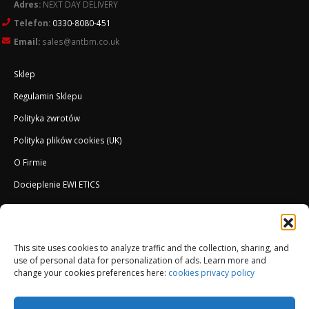
Adres:
NEXT DAY DELIVERY
Telefon:
0330-8080-451
Email:
sales@antbm.co.uk
Sklep
Regulamin Sklepu
Polityka zwrotów
Polityka plików cookies (UK)
O Firmie
Docieplenie EWI ETICS
This site uses cookies to analyze traffic and the collection, sharing, and
use of personal data for personalization of ads. Learn more and
change your cookies preferences here:
cookies privacy policy