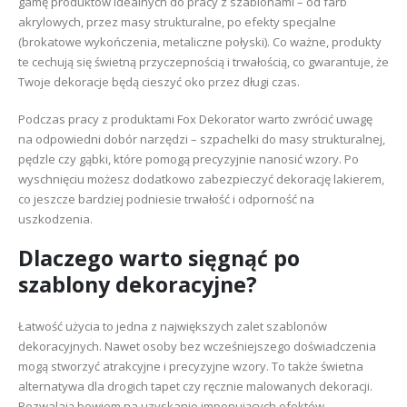
gamę produktów idealnych do pracy z szablonami – od farb
akrylowych, przez masy strukturalne, po efekty specjalne
(brokatowe wykończenia, metaliczne połyski). Co ważne, produkty
te cechują się świetną przyczepnością i trwałością, co gwarantuje, że
Twoje dekoracje będą cieszyć oko przez długi czas.
Podczas pracy z produktami Fox Dekorator warto zwrócić uwagę
na odpowiedni dobór narzędzi – szpachelki do masy strukturalnej,
pędzle czy gąbki, które pomogą precyzyjnie nanosić wzory. Po
wyschnięciu możesz dodatkowo zabezpieczyć dekorację lakierem,
co jeszcze bardziej podniesie trwałość i odporność na
uszkodzenia.
Dlaczego warto sięgnąć po
szablony dekoracyjne?
Łatwość użycia to jedna z największych zalet szablonów
dekoracyjnych. Nawet osoby bez wcześniejszego doświadczenia
mogą stworzyć atrakcyjne i precyzyjne wzory. To także świetna
alternatywa dla drogich tapet czy ręcznie malowanych dekoracji.
Pozwalają bowiem na uzyskanie imponujących efektów