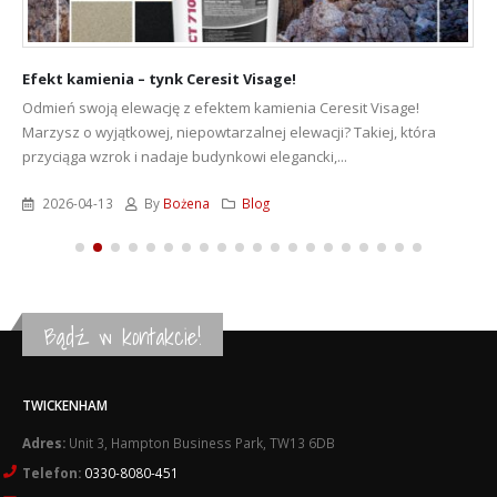
Efekt kamienia – tynk Ceresit Visage!
Odmień swoją elewację z efektem kamienia Ceresit Visage!
Marzysz o wyjątkowej, niepowtarzalnej elewacji? Takiej, która
przyciąga wzrok i nadaje budynkowi elegancki,...
2026-04-13
By
Bożena
Blog
Bądź w kontakcie!
TWICKENHAM
Adres:
Unit 3, Hampton Business Park, TW13 6DB
Telefon:
0330-8080-451