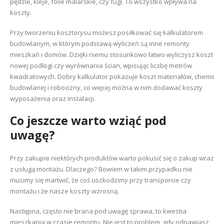
pędzle, kleje, folie malarskie, czy fugi. To wszystko wpływa na
koszty.
Przy tworzeniu kosztorysu możesz posiłkować się kalkulatorem
budowlanym, w którym podstawą wyliczeń są inne remonty
mieszkań i domów. Dzięki niemu stosunkowo łatwo wyliczysz koszt
nowej podłogi czy wyrównania ścian, wpisując liczbę metrów
kwadratowych. Dobry kalkulator pokazuje koszt materiałów, chemii
budowlanej i robocizny, co więcej można w nim dodawać koszty
wyposażenia oraz instalacji.
Co jeszcze warto wziąć pod
uwagę?
Przy zakupie niektórych produktów warto pokusić się o zakup wraz
z usługą montażu. Dlaczego? Bowiem w takim przypadku nie
musimy się martwić, że coś uszkodzimy przy transporcie czy
montażu i że nasze koszty wzrosną.
Następna, często nie brana pod uwagę sprawa, to kwestia
mieszkania w czasie remontu. Nie jest to problem, gdy odnawiasz