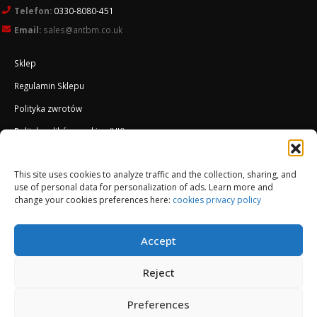
Telefon:
0330-8080-451
Email:
sales@antbm.co.uk
Sklep
Regulamin Sklepu
Polityka zwrotów
Polityka plików cookies (UK)
O Firmie
This site uses cookies to analyze traffic and the collection, sharing, and
Docieplenie EWI ETICS
use of personal data for personalization of ads. Learn more and
change your cookies preferences here:
cookies privacy policy
Accept
Reject
Preferences