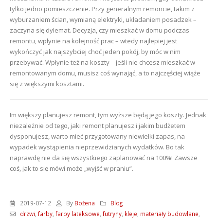
tylko jedno pomieszczenie. Przy generalnym remoncie, takim z
wyburzaniem ścian, wymianą elektryki, układaniem posadzek –
zaczyna się dylemat. Decyzja, czy mieszkać w domu podczas
remontu, wpłynie na kolejność prac – wtedy najlepiej jest
wykończyć jak najszybciej choć jeden pokój, by móc w nim
przebywać. Wpłynie też na koszty – jeśli nie chcesz mieszkać w
remontowanym domu, musisz coś wynająć, a to najczęściej wiąże
się z większymi kosztami.
Im większy planujesz remont, tym wyższe będą jego koszty. Jednak
niezależnie od tego, jaki remont planujesz i jakim budżetem
dysponujesz, warto mieć przygotowany niewielki zapas, na
wypadek wystąpienia nieprzewidzianych wydatków. Bo tak
naprawdę nie da się wszystkiego zaplanować na 100%! Zawsze
coś, jak to się mówi może „wyjść w praniu”.
2019-07-12
By
Bożena
Blog
drzwi
,
farby
,
farby lateksowe
,
futryny
,
kleje
,
materiały budowlane
,