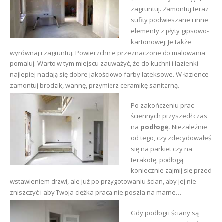
zagruntuj. Zamontuj teraz
sufity podwieszane i inne
elementy z płyty gipsowo-
kartonowej. Je także
wyrównaj i zagruntuj. Powierzchnie przeznaczone do malowania
pomaluj. Warto w tym miejscu zauważyć, że do kuchni i łazienki
najlepiej nadają się dobre jakościowo farby lateksowe. W łazience
zamontuj brodzik, wannę, przymierz ceramikę sanitarną.
Po zakończeniu prac
ściennych przyszedł czas
na
podłogę.
Niezależnie
od tego, czy zdecydowałeś
się na parkiet czy na
terakotę, podłogą
koniecznie zajmij się przed
wstawieniem drzwi, ale już po przygotowaniu ścian, aby jej nie
zniszczyć i aby Twoja ciężka praca nie poszła na marne…
Gdy podłogi i ściany są