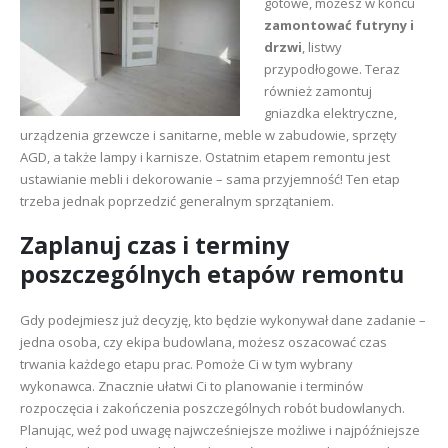
gotowe, możesz w końcu
zamontować futryny i
drzwi
, listwy
przypodłogowe. Teraz
również zamontuj
gniazdka elektryczne,
urządzenia grzewcze i sanitarne, meble w zabudowie, sprzęty
AGD, a także lampy i karnisze. Ostatnim etapem remontu jest
ustawianie mebli i dekorowanie – sama przyjemność! Ten etap
trzeba jednak poprzedzić generalnym sprzątaniem.
Zaplanuj czas i terminy
poszczególnych etapów remontu
Gdy podejmiesz już decyzję, kto będzie wykonywał dane zadanie –
jedna osoba, czy ekipa budowlana, możesz oszacować czas
trwania każdego etapu prac. Pomoże Ci w tym wybrany
wykonawca. Znacznie ułatwi Ci to planowanie i terminów
rozpoczęcia i zakończenia poszczególnych robót budowlanych.
Planując, weź pod uwagę najwcześniejsze możliwe i najpóźniejsze