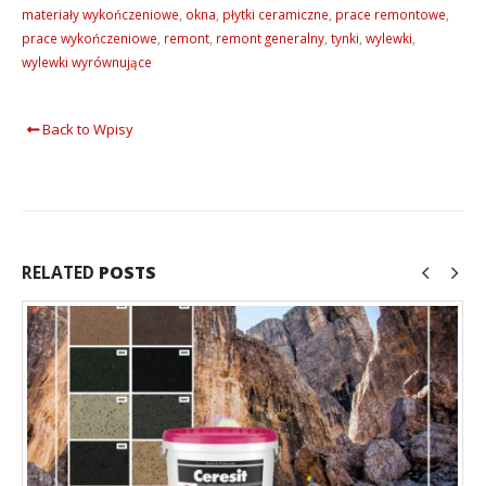
materiały wykończeniowe
,
okna
,
płytki ceramiczne
,
prace remontowe
,
prace wykończeniowe
,
remont
,
remont generalny
,
tynki
,
wylewki
,
wylewki wyrównujące
Back to Wpisy
RELATED
POSTS