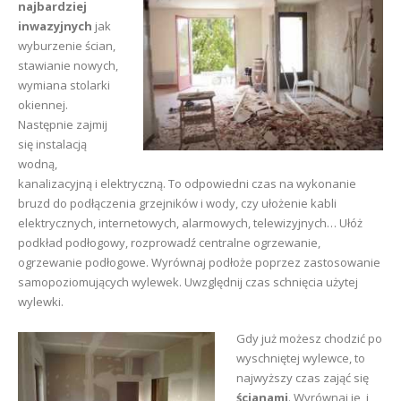
najbardziej
inwazyjnych
jak
wyburzenie ścian,
stawianie nowych,
wymiana stolarki
okiennej.
Następnie zajmij
się instalacją
wodną,
kanalizacyjną i elektryczną. To odpowiedni czas na wykonanie
bruzd do podłączenia grzejników i wody, czy ułożenie kabli
elektrycznych, internetowych, alarmowych, telewizyjnych… Ułóż
podkład podłogowy, rozprowadź centralne ogrzewanie,
ogrzewanie podłogowe. Wyrównaj podłoże poprzez zastosowanie
samopoziomujących wylewek. Uwzględnij czas schnięcia użytej
wylewki.
Gdy już możesz chodzić po
wyschniętej wylewce, to
najwyższy czas zająć się
ścianami
. Wyrównaj je, i