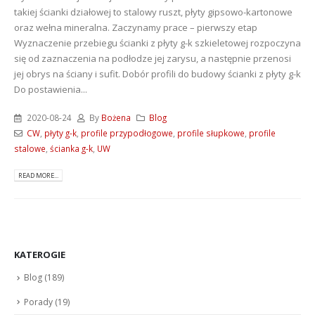
takiej ścianki działowej to stalowy ruszt, płyty gipsowo-kartonowe
oraz wełna mineralna. Zaczynamy prace – pierwszy etap
Wyznaczenie przebiegu ścianki z płyty g-k szkieletowej rozpoczyna
się od zaznaczenia na podłodze jej zarysu, a następnie przenosi
jej obrys na ściany i sufit. Dobór profili do budowy ścianki z płyty g-k
Do postawienia...
2020-08-24
By
Bożena
Blog
CW
,
płyty g-k
,
profile przypodłogowe
,
profile słupkowe
,
profile
stalowe
,
ścianka g-k
,
UW
READ MORE...
KATEROGIE
Blog
(189)
Porady
(19)