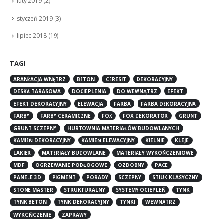
luty 2019
(2)
styczeń 2019
(3)
lipiec 2018
(19)
TAGI
ARANŻACJA WNĘTRZ
BETON
CERESIT
DEKORACYJNY
DESKA TARASOWA
DOCIEPLENIA
DO WEWNĄTRZ
EFEKT
EFEKT DEKORACYJNY
ELEWACJA
FARBA
FARBA DEKORACYJNA
FARBY
FARBY CERAMICZNE
FOX
FOX DEKORATOR
GRUNT
GRUNT SCZEPNY
HURTOWNIA MATERIAŁÓW BUDOWLANYCH
KAMIEŃ DEKORACYJNY
KAMIEŃ ELEWACYJNY
KIELNIE
KLEJE
LAKIER
MATERIAŁY BUDOWLANE
MATERIAŁY WYKOŃCZENIOWE
MDF
OGRZEWANIE PODŁOGOWE
OZDOBNY
PACE
PANELE 3D
PIGMENT
PORADY
SCZEPNY
STIUK KLASYCZNY
STONE MASTER
STRUKTURALNY
SYSTEMY OCIEPLEŃ
TYNK
TYNK BETON
TYNK DEKORACYJNY
TYNKI
WEWNĄTRZ
WYKOŃCZENIE
ZAPRAWY