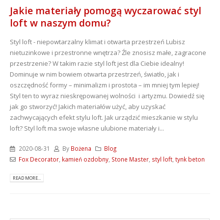
Jakie materiały pomogą wyczarować styl
loft w naszym domu?
Styl loft - niepowtarzalny klimat i otwarta przestrzeń Lubisz
nietuzinkowe i przestronne wnętrza? Źle znosisz małe, zagracone
przestrzenie? W takim razie styl loft jest dla Ciebie idealny!
Dominuje w nim bowiem otwarta przestrzeń, światło, jak i
oszczędność formy – minimalizm i prostota – im mniej tym lepiej!
Styl ten to wyraz nieskrępowanej wolności i artyzmu. Dowiedź się
jak go stworzyć! Jakich materiałów użyć, aby uzyskać
zachwycających efekt stylu loft. Jak urządzić mieszkanie w stylu
loft? Styl loft ma swoje własne ulubione materiały i...
2020-08-31
By
Bożena
Blog
Fox Decorator
,
kamień ozdobny
,
Stone Master
,
styl loft
,
tynk beton
READ MORE...