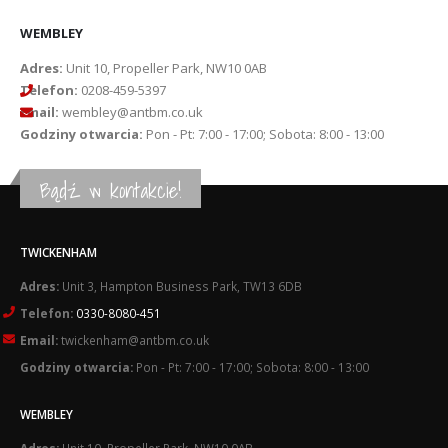
WEMBLEY
Adres:
Unit 10, Propeller Park, NW10 0AB
Telefon:
0208-459-5397
Email:
wembley@antbm.co.uk
Godziny otwarcia:
Pon - Pt: 7:00 - 17:00; Sobota: 8:00 - 13:00
Bądź w kontakcie!
TWICKENHAM
Adres:
Unit 3, Hampton Business Park, TW13 6DB
Telefon:
0330-8080-451
Email:
twickenham@antbm.co.uk
Godziny otwarcia:
Pon - Pt: 7:00 - 17:00; Sobota: 8:00 - 13:00
WEMBLEY
Adres:
Unit 10, Propeller Park, NW10 0AB