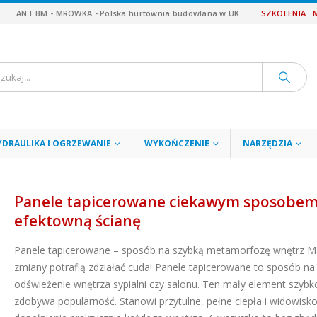
ANT BM - MROWKA - Polska hurtownia budowlana w UK
SZKOLENIA
YDRAULIKA I OGRZEWANIE
WYKOŃCZENIE
NARZĘDZIA
Panele tapicerowane ciekawym sposobem
efektowną ścianę
Panele tapicerowane – sposób na szybką metamorfozę wnętrz M
zmiany potrafią zdziałać cuda! Panele tapicerowane to sposób na
odświeżenie wnętrza sypialni czy salonu. Ten mały element szybk
zdobywa popularność. Stanowi przytulne, pełne ciepła i widowisk