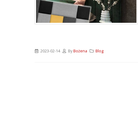
ATLAS M-SYSTEM 3G –
nowoczesny system
montażu płyt G-K i OSB
2026-07-31
Wkręty farmerskie WFD –
rodzaje i zastosowanie
2023-02-14
By
Bożena
Blog
2026-07-27
Klejące pianki
poliuretanowe SoudaBond
– rodzaje i zastosowanie
2026-07-08