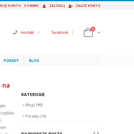
MOJE KONTO
O FIRMIE
ZALOGUJ
ZAŁÓŻ KONTO
0
kontakt
|
facebook
|
PORADY
BLOG
 na
KATEROGIE
Blog
(189)
ałe
 szybkie
Porady
(19)
o
owe
NAJNOWSZE POSTY