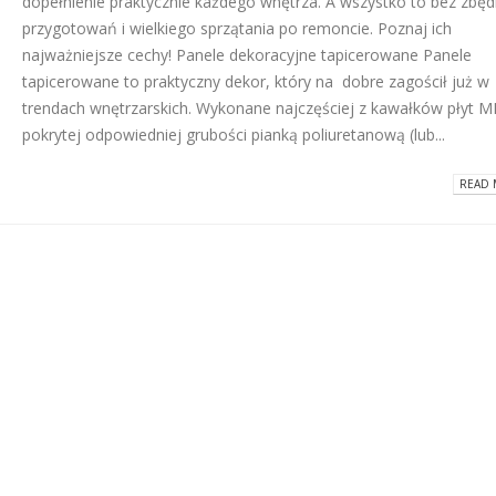
dopełnienie praktycznie każdego wnętrza. A wszystko to bez zbę
przygotowań i wielkiego sprzątania po remoncie. Poznaj ich
Dlaczego warto wybrać
ATLAS M-SYSTEM
najważniejsze cechy! Panele dekoracyjne tapicerowane Panele
kleje Grip All marki Soudal?
nowoczesny sys
montażu płyt G-K
2026-06-16
tapicerowane to praktyczny dekor, który na dobre zagościł już w
2026-07-31
trendach wnętrzarskich. Wykonane najczęściej z kawałków płyt 
pokrytej odpowiedniej grubości pianką poliuretanową (lub...
Super gładzie Atlas Go i
Wkręty farmersk
GTA w ANT BM Limited!
rodzaje i zastos
2026-05-27
READ 
2026-07-27
Hydroizolacja łazienki?
Klejące pianki
Postaw na produkty WIM
poliuretanowe S
2026-05-13
– rodzaje i zast
2026-07-08