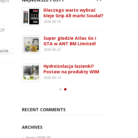
dnych
 3G –
Dlaczego warto wybrać
ATLAS
tem
kleje Grip All marki Soudal?
nowo
 i OSB
monta
2026-06-16
2026-07
MDF
Super gładzie Atlas Go i
ie WFD –
Wkręt
GTA w ANT BM Limited!
owanie
rodza
2026-05-27
MORE...
2026-07
Hydroizolacja łazienki?
Kleją
Postaw na produkty WIM
oudaBond
poliu
2026-05-13
osowanie
– rod
2026-07
RECENT COMMENTS
ARCHIVES
lipiec 2026
(3)