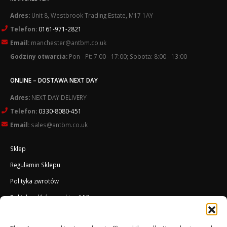
Adres:
Unit 8, Westbrook Trading Estate, M17 1AY
Telefon:
0161-971-2821
Email:
manchester@antbm.co.uk
Godziny otwarcia:
Pon - Pt: 7:00 - 17:00; Sobota: 8:00 - 13:00
ONLINE – DOSTAWA NEXT DAY
Adres:
NEXT DAY DELIVERY
Telefon:
0330-8080-451
Email:
sales@antbm.co.uk
Sklep
Regulamin Sklepu
Polityka zwrotów
Polityka plików cookies (UK)
O Firmie