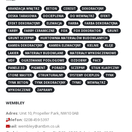
ARANŻACJA WNĘTRZ
BETON
CERESIT
DEKORACYJNY
DESKA TARASOWA
DOCIEPLENIA
DO WEWNĄTRZ
EFEKT
EFEKT DEKORACYJNY
ELEWACJA
FARBA
FARBA DEKORACYJNA
FARBY
FARBY CERAMICZNE
FOX
FOX DEKORATOR
GRUNT
GRUNT SCZEPNY
HURTOWNIA MATERIAŁÓW BUDOWLANYCH
KAMIEŃ DEKORACYJNY
KAMIEŃ ELEWACYJNY
KIELNIE
KLEJE
LAKIER
MATERIAŁY BUDOWLANE
MATERIAŁY WYKOŃCZENIOWE
MDF
OGRZEWANIE PODŁOGOWE
OZDOBNY
PACE
PANELE 3D
PIGMENT
PORADY
SCZEPNY
STIUK KLASYCZNY
STONE MASTER
STRUKTURALNY
SYSTEMY OCIEPLEŃ
TYNK
TYNK BETON
TYNK DEKORACYJNY
TYNKI
WEWNĄTRZ
WYKOŃCZENIE
ZAPRAWY
WEMBLEY
Adres:
Unit 10, Propeller Park, NW10 0AB
Telefon:
0208-459-5397
Email:
wembley@antbm.co.uk