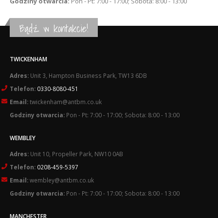
Godziny otwarcia:
Pon - Pt: 7:00 - 17:00; Sobota: 8:00 - 13:00
Bądź w kontakcie!
TWICKENHAM
Adres:
Unit 3, Hampton Business Park, TW13 6DB
Telefon:
0330-8080-451
Email:
twickenham@antbm.co.uk
Godziny otwarcia:
Pon - Pt: 7:00 - 17:00; Sobota: 8:00 - 13:00
WEMBLEY
Adres:
Unit 10, Propeller Park, NW10 0AB
Telefon:
0208-459-5397
Email:
wembley@antbm.co.uk
Godziny otwarcia:
Pon - Pt: 7:00 - 17:00; Sobota: 8:00 - 13:00
MANCHESTER