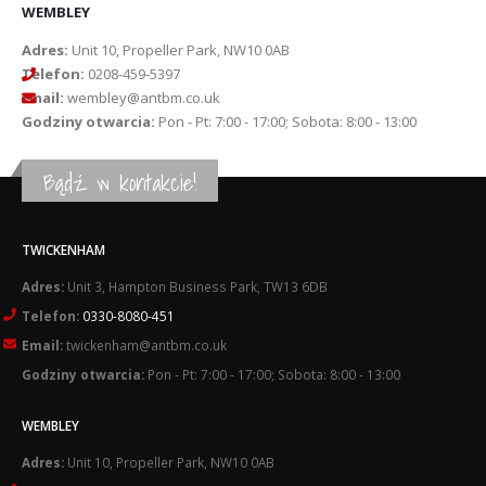
WEMBLEY
Adres:
Unit 10, Propeller Park, NW10 0AB
Telefon:
0208-459-5397
Email:
wembley@antbm.co.uk
Godziny otwarcia:
Pon - Pt: 7:00 - 17:00; Sobota: 8:00 - 13:00
Bądź w kontakcie!
TWICKENHAM
Adres:
Unit 3, Hampton Business Park, TW13 6DB
Telefon:
0330-8080-451
Email:
twickenham@antbm.co.uk
Godziny otwarcia:
Pon - Pt: 7:00 - 17:00; Sobota: 8:00 - 13:00
WEMBLEY
Adres:
Unit 10, Propeller Park, NW10 0AB