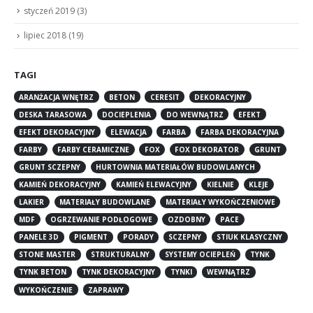
styczeń 2019
(3)
lipiec 2018
(19)
TAGI
ARANŻACJA WNĘTRZ
BETON
CERESIT
DEKORACYJNY
DESKA TARASOWA
DOCIEPLENIA
DO WEWNĄTRZ
EFEKT
EFEKT DEKORACYJNY
ELEWACJA
FARBA
FARBA DEKORACYJNA
FARBY
FARBY CERAMICZNE
FOX
FOX DEKORATOR
GRUNT
GRUNT SCZEPNY
HURTOWNIA MATERIAŁÓW BUDOWLANYCH
KAMIEŃ DEKORACYJNY
KAMIEŃ ELEWACYJNY
KIELNIE
KLEJE
LAKIER
MATERIAŁY BUDOWLANE
MATERIAŁY WYKOŃCZENIOWE
MDF
OGRZEWANIE PODŁOGOWE
OZDOBNY
PACE
PANELE 3D
PIGMENT
PORADY
SCZEPNY
STIUK KLASYCZNY
STONE MASTER
STRUKTURALNY
SYSTEMY OCIEPLEŃ
TYNK
TYNK BETON
TYNK DEKORACYJNY
TYNKI
WEWNĄTRZ
WYKOŃCZENIE
ZAPRAWY