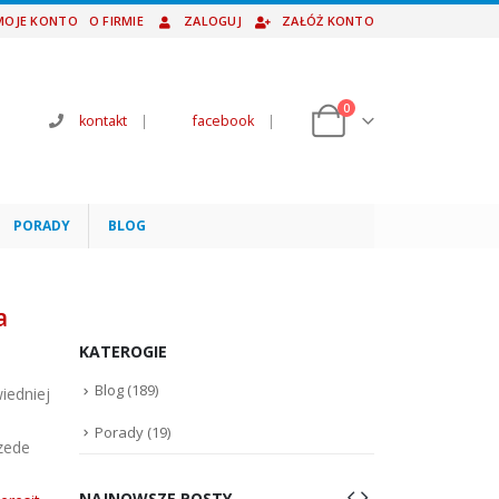
MOJE KONTO
O FIRMIE
ZALOGUJ
ZAŁÓŻ KONTO
0
kontakt
|
facebook
|
PORADY
BLOG
a
KATEROGIE
Blog
(189)
iedniej
Porady
(19)
rzede
NAJNOWSZE POSTY