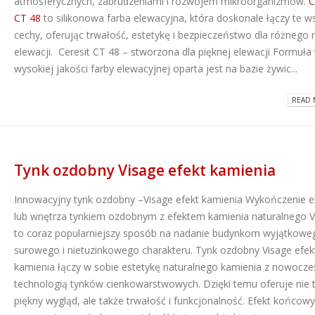
atmosferycznych, zabrudzeniami i rozwojem mikroorganizmów.
C
CT 48
to silikonowa farba elewacyjna, która doskonale łączy te w
Dlaczego warto wybrać
ATLAS M-SYSTEM
cechy, oferując trwałość, estetykę i bezpieczeństwo dla różnego 
kleje Grip All marki Soudal?
nowoczesny sys
montażu płyt G-K
2026-06-16
elewacji. Ceresit CT 48 – stworzona dla pięknej elewacji Formuła 
2026-07-31
wysokiej jakości farby elewacyjnej oparta jest na bazie żywic...
Super gładzie Atlas Go i
Wkręty farmersk
GTA w ANT BM Limited!
READ 
rodzaje i zastos
2026-05-27
2026-07-27
Hydroizolacja łazienki?
Klejące pianki
Postaw na produkty WIM
Tynk ozdobny Visage efekt kamienia
poliuretanowe S
2026-05-13
– rodzaje i zast
Innowacyjny tynk ozdobny –Visage efekt kamienia Wykończenie e
2026-07-08
lub wnętrza tynkiem ozdobnym z efektem kamienia naturalnego V
to coraz popularniejszy sposób na nadanie budynkom wyjątkowe
surowego i nietuzinkowego charakteru. Tynk ozdobny Visage efek
kamienia łączy w sobie estetykę naturalnego kamienia z nowocz
technologią tynków cienkowarstwowych. Dzięki temu oferuje nie 
piękny wygląd, ale także trwałość i funkcjonalność. Efekt końcow