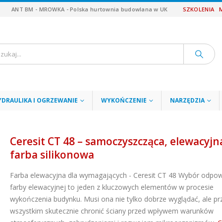
ANT BM - MROWKA - Polska hurtownia budowlana w UK
SZKOLENIA
YDRAULIKA I OGRZEWANIE
WYKOŃCZENIE
NARZĘDZIA
Ceresit CT 48 – samoczyszcząca, elewacyjn
farba silikonowa
Farba elewacyjna dla wymagających - Ceresit CT 48 Wybór odpow
farby elewacyjnej to jeden z kluczowych elementów w procesie
wykończenia budynku. Musi ona nie tylko dobrze wyglądać, ale p
wszystkim skutecznie chronić ściany przed wpływem warunków