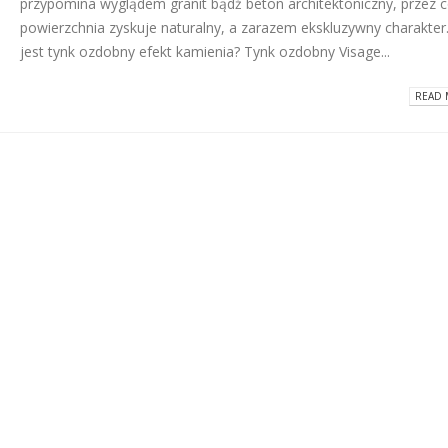
przypomina wyglądem granit bądź beton architektoniczny, przez 
powierzchnia zyskuje naturalny, a zarazem ekskluzywny charakte
jest tynk ozdobny efekt kamienia? Tynk ozdobny Visage...
READ 