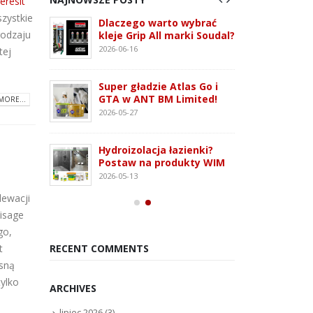
eresit
szystkie
 3G –
Dlaczego warto wybrać
ATLAS
rodzaju
tem
kleje Grip All marki Soudal?
nowo
 i OSB
monta
2026-06-16
tej
2026-07
Super gładzie Atlas Go i
ie WFD –
Wkręt
GTA w ANT BM Limited!
MORE...
owanie
rodza
2026-05-27
2026-07
Hydroizolacja łazienki?
Kleją
Postaw na produkty WIM
oudaBond
poliu
2026-05-13
osowanie
– rod
lewacji
2026-07
isage
go,
t
RECENT COMMENTS
esną
tylko
ARCHIVES
y
lipiec 2026
(3)