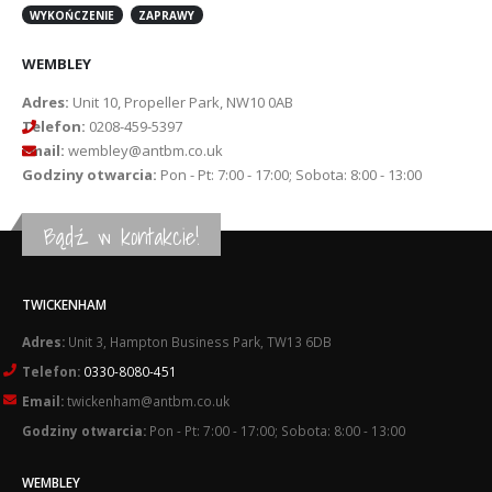
WYKOŃCZENIE
ZAPRAWY
WEMBLEY
Adres:
Unit 10, Propeller Park, NW10 0AB
Telefon:
0208-459-5397
Email:
wembley@antbm.co.uk
Godziny otwarcia:
Pon - Pt: 7:00 - 17:00; Sobota: 8:00 - 13:00
Bądź w kontakcie!
TWICKENHAM
Adres:
Unit 3, Hampton Business Park, TW13 6DB
Telefon:
0330-8080-451
Email:
twickenham@antbm.co.uk
Godziny otwarcia:
Pon - Pt: 7:00 - 17:00; Sobota: 8:00 - 13:00
WEMBLEY