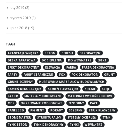
luty 2019
(2)
styczeń 2019
(3)
lipiec 2018
(19)
TAGI
ARANŻACJA WNĘTRZ
BETON
CERESIT
DEKORACYJNY
DESKA TARASOWA
DOCIEPLENIA
DO WEWNĄTRZ
EFEKT
EFEKT DEKORACYJNY
ELEWACJA
FARBA
FARBA DEKORACYJNA
FARBY
FARBY CERAMICZNE
FOX
FOX DEKORATOR
GRUNT
GRUNT SCZEPNY
HURTOWNIA MATERIAŁÓW BUDOWLANYCH
KAMIEŃ DEKORACYJNY
KAMIEŃ ELEWACYJNY
KIELNIE
KLEJE
LAKIER
MATERIAŁY BUDOWLANE
MATERIAŁY WYKOŃCZENIOWE
MDF
OGRZEWANIE PODŁOGOWE
OZDOBNY
PACE
PANELE 3D
PIGMENT
PORADY
SCZEPNY
STIUK KLASYCZNY
STONE MASTER
STRUKTURALNY
SYSTEMY OCIEPLEŃ
TYNK
TYNK BETON
TYNK DEKORACYJNY
TYNKI
WEWNĄTRZ