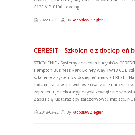
£120 VIP £100 Loading...
ATLAS M-SYSTEM 3G –
nowoczesny system
2022-07-13
By
Radoslaw Ziegler
montażu płyt G-K i OSB
2026-07-31
Wkręty farmerskie WFD –
rodzaje i zastosowanie
CERESIT – Szkolenie z dociepleń
2026-07-27
SZKOLENIE - Systemy docieplen budynków CERESIT
Klejące pianki
Hampton Business Park Bolney Way TW13 6DB szkol
poliuretanowe SoudaBond
szkolenie z systemów dociepleń marki CERESIT. N
– rodzaje i zastosowanie
rodzaju tynków, prawidłowe osadzanie narożników
2026-07-08
zaprezentuje dekoracyjne tynki zewnętrzne w post
Zapisz się już teraz aby zarezerwować miejsce. N
2018-03-22
By
Radoslaw Ziegler