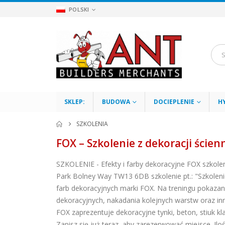
POLSKI
SKLEP:
BUDOWA
DOCIEPLENIE
H
SZKOLENIA
FOX – Szkolenie z dekoracji ścien
SZKOLENIE - Efekty i farby dekoracyjne FOX szko
Park Bolney Way TW13 6DB szkolenie pt.: "Szkoleni
farb dekoracyjnych marki FOX. Na treningu pokaz
dekoracyjnych, nakadania kolejnych warstw oraz i
FOX zaprezentuje dekoracyjne tynki, beton, stiuk kl
Zapisz się już teraz, aby zarezerwować miejsce.