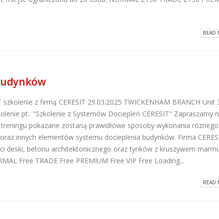
Dlaczego warto wybrać
ATLAS M-SYSTEM
kleje Grip All marki Soudal?
nowoczesny sys
montażu płyt G-K
READ 
2026-06-16
2026-07-31
Super gładzie Atlas Go i
Wkręty farmersk
GTA w ANT BM Limited!
rodzaje i zastos
 budynków
2026-05-27
2026-07-27
 szkolenie z firmą CERESIT 29.03.2025 TWICKENHAM BRANCH Unit 
Hydroizolacja łazienki?
Klejące pianki
enie pt.: "Szkolenie z Systemów Dociepleń CERESIT" Zapraszamy 
Postaw na produkty WIM
poliuretanowe S
2026-05-13
a treningu pokazane zostaną prawidłowe sposoby wykonania róznego
– rodzaje i zast
 oraz innych elementów systemu docieplenia budynków. Firma CERES
2026-07-08
aci deski, betonu architektonicznego oraz tynków z kruszywem mar
ORMAL Free TRADE Free PREMIUM Free VIP Free Loading...
READ 