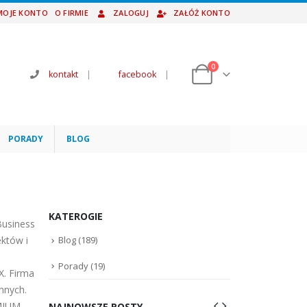
MOJE KONTO
O FIRMIE
ZALOGUJ
ZAŁÓŻ KONTO
0
kontakt
|
facebook
|
PORADY
BLOG
KATEROGIE
Business
ektów i
Blog
(189)
Porady
(19)
X. Firma
nnych.
EMIUM
NAJNOWSZE POSTY