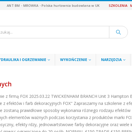
ANT BM - MROWKA - Polska hurtownia budowlana w UK
SZKOLENIA
YDRAULIKA I OGRZEWANIE
WYKOŃCZENIE
NARZĘDZIA
nych
lenie z firmą FOX 2025.03.22 TWICKENHAM BRANCH Unit 3 Hampton 
e z efektów i farb dekoracyjnych FOX" Zapraszamy na szkolenie z ef
ane zostaną prawidłowe sposoby wykonania róznego rodzaju efektów
nnych elementów ważnych podczas korzystania z produktów marki FO
asyczny, efekty rdzy, jednowartstwowe farby dekoracyjne oraz wiele i
 Ilość miejsc ograniczona do 20 osób. NORMAL £150 TRADE £150 PR