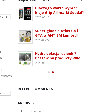
 3G –
Dlaczego warto wybrać
ATLAS
tem
kleje Grip All marki Soudal?
nowo
 i OSB
monta
MORE...
2026-06-16
2026-07
Super gładzie Atlas Go i
ie WFD –
Wkręt
GTA w ANT BM Limited!
owanie
rodza
2026-05-27
2026-07
3
Hydroizolacja łazienki?
Kleją
na
Postaw na produkty WIM
oudaBond
poliu
2026-05-13
osowanie
– rod
IT
2026-07
murowym.
RECENT COMMENTS
MORE...
ARCHIVES
lipiec 2026
(3)