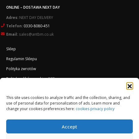
ONLINE – DOSTAWA NEXT DAY
Adres:
NEXT DAY DELIVERY
Telefon:
0330-8080-451
Email:
sales@antbm.co.uk
Sklep
Regulamin Sklepu
Polityka zwrotów
Polityka plików cookies (UK)
O Firmie
This site uses cookies to analyze traffic and the collection, sharing, and
Docieplenie EWI ETICS
use of personal data for personalization of ads. Learn more and
change your cookies preferences here:
cookies privacy policy
Accept