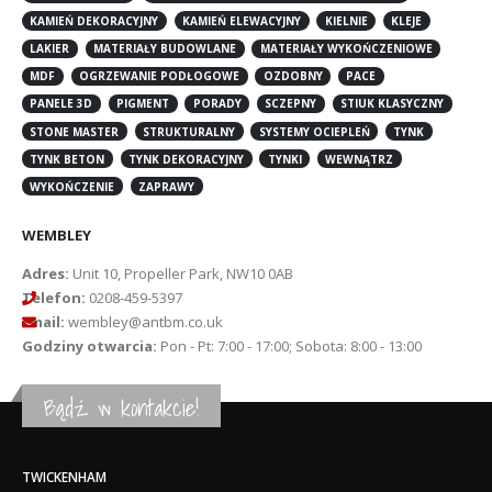
KAMIEŃ DEKORACYJNY
KAMIEŃ ELEWACYJNY
KIELNIE
KLEJE
LAKIER
MATERIAŁY BUDOWLANE
MATERIAŁY WYKOŃCZENIOWE
MDF
OGRZEWANIE PODŁOGOWE
OZDOBNY
PACE
PANELE 3D
PIGMENT
PORADY
SCZEPNY
STIUK KLASYCZNY
STONE MASTER
STRUKTURALNY
SYSTEMY OCIEPLEŃ
TYNK
TYNK BETON
TYNK DEKORACYJNY
TYNKI
WEWNĄTRZ
WYKOŃCZENIE
ZAPRAWY
WEMBLEY
Adres:
Unit 10, Propeller Park, NW10 0AB
Telefon:
0208-459-5397
Email:
wembley@antbm.co.uk
Godziny otwarcia:
Pon - Pt: 7:00 - 17:00; Sobota: 8:00 - 13:00
Bądź w kontakcie!
TWICKENHAM