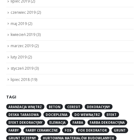
lipiec 2019
(2)
czerwiec 2019
(2)
maj 2019
(2)
kwiecień 2019
(3)
marzec 2019
(2)
luty 2019
(2)
styczeń 2019
(3)
lipiec 2018
(19)
TAGI
ARANŻACJA WNĘTRZ
BETON
CERESIT
DEKORACYJNY
DESKA TARASOWA
DOCIEPLENIA
DO WEWNĄTRZ
EFEKT
EFEKT DEKORACYJNY
ELEWACJA
FARBA
FARBA DEKORACYJNA
FARBY
FARBY CERAMICZNE
FOX
FOX DEKORATOR
GRUNT
GRUNT SCZEPNY
HURTOWNIA MATERIAŁÓW BUDOWLANYCH