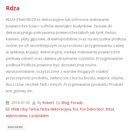
Rdza
RDZA
Efekt RDZA to dekoracyjne lub ochronne malowanie
powierzchni ścian i sufitów wewnątrz budynków. Zestaw do
dekoracyjnego pokrywania powierzchni takich jak tynk, beton,
kamień, płyty gipsowe, drewnopodobne oraz na wszystkie podłoża
nośne, po ich wcześniejszym oczyszczeniu i przygotowaniu. Łatwy
w aplikacji, kryjący, dekoracyjny, nadaje malowanej powierzchni
perłowy odcień oraz ułatwia utrzymanie czystości. Przygotowanie
podłoża Podłoże powinno być: dostatecznie nośne,
wysezonowane, oczyszczone z warstw mogących osłabić
przyczepność produktu, zwłaszcza z kurzu, brudu, wapna, olejów,
tłuszczów, resztek farb i innych. Przygotowanie produktu Produkt
jest gotowy do...
2018-07-05
By
Robert
Blog
,
Porady
efekt rdzy
,
farba
,
farba dekoracyjna
,
fox
,
Fox Dekorator
,
Rdza
,
wykończenie
,
z połyskiem
READ MORE...