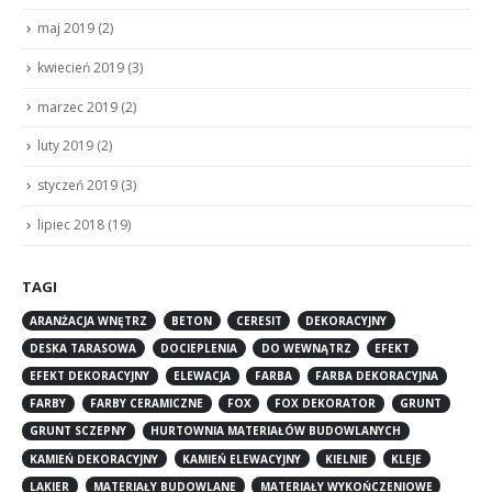
maj 2019
(2)
kwiecień 2019
(3)
marzec 2019
(2)
luty 2019
(2)
styczeń 2019
(3)
lipiec 2018
(19)
TAGI
ARANŻACJA WNĘTRZ
BETON
CERESIT
DEKORACYJNY
DESKA TARASOWA
DOCIEPLENIA
DO WEWNĄTRZ
EFEKT
EFEKT DEKORACYJNY
ELEWACJA
FARBA
FARBA DEKORACYJNA
FARBY
FARBY CERAMICZNE
FOX
FOX DEKORATOR
GRUNT
GRUNT SCZEPNY
HURTOWNIA MATERIAŁÓW BUDOWLANYCH
KAMIEŃ DEKORACYJNY
KAMIEŃ ELEWACYJNY
KIELNIE
KLEJE
LAKIER
MATERIAŁY BUDOWLANE
MATERIAŁY WYKOŃCZENIOWE