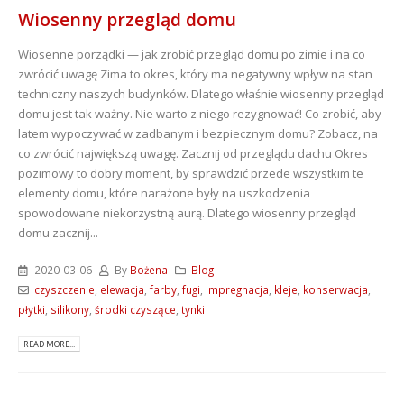
Wiosenny przegląd domu
Wiosenne porządki — jak zrobić przegląd domu po zimie i na co
zwrócić uwagę Zima to okres, który ma negatywny wpływ na stan
techniczny naszych budynków. Dlatego właśnie wiosenny przegląd
domu jest tak ważny. Nie warto z niego rezygnować! Co zrobić, aby
latem wypoczywać w zadbanym i bezpiecznym domu? Zobacz, na
co zwrócić największą uwagę. Zacznij od przeglądu dachu Okres
pozimowy to dobry moment, by sprawdzić przede wszystkim te
elementy domu, które narażone były na uszkodzenia
spowodowane niekorzystną aurą. Dlatego wiosenny przegląd
domu zacznij...
2020-03-06
By
Bożena
Blog
czyszczenie
,
elewacja
,
farby
,
fugi
,
impregnacja
,
kleje
,
konserwacja
,
płytki
,
silikony
,
środki czyszące
,
tynki
READ MORE...