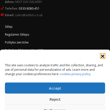
Adres:
NEXT DAY DELIVERY
Telefon:
0330-8080-451
Email:
sales@antbm.co.uk
Sklep
Regulamin Sklepu
Polityka zwrotów
Polityka plików cookies (UK)
O Firmie
This site uses cookies to analyze traffic and the collection, sharing, and
Docieplenie EWI ETICS
use of personal data for personalization of ads. Learn more and
change your cookies preferences here:
cookies privacy policy
Accept
Reject