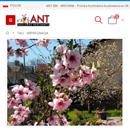
POLSKI
ANT BM - MROWKA - Polska hurtownia budowlana w UK
0
TAG -
IMPREGNACJA