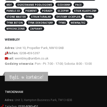
MDF
OGRZEWANIE PODŁOGOWE
OZDOBNY
PACE
PANELE 3D
PIGMENT
PORADY
SCZEPNY
STIUK KLASYCZNY
STONE MASTER
STRUKTURALNY
SYSTEMY OCIEPLEŃ
TYNK
TYNK BETON
TYNK DEKORACYJNY
TYNKI
WEWNĄTRZ
WYKOŃCZENIE
ZAPRAWY
WEMBLEY
Adres:
Unit 10, Propeller Park, NW10 0AB
Telefon:
0208-459-5397
Email:
wembley@antbm.co.uk
Godziny otwarcia:
Pon - Pt: 7:00 - 17:00; Sobota: 8:00 - 13:00
Bądź w kontakcie!
TWICKENHAM
Adres:
Unit 3, Hampton Business Park, TW13 6DB
Telefon:
0330-8080-451