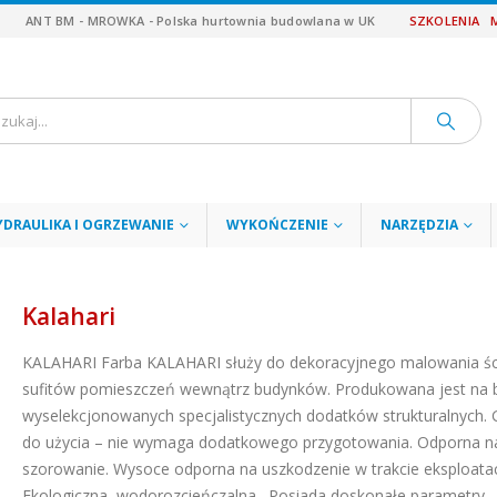
ANT BM - MROWKA - Polska hurtownia budowlana w UK
SZKOLENIA
YDRAULIKA I OGRZEWANIE
WYKOŃCZENIE
NARZĘDZIA
Kalahari
KALAHARI
Farba KALAHARI służy do dekoracyjnego malowania śc
sufitów pomieszczeń wewnątrz budynków. Produkowana jest na 
wyselekcjonowanych specjalistycznych dodatków strukturalnych.
do użycia – nie wymaga dodatkowego przygotowania. Odporna n
szorowanie. Wysoce odporna na uszkodzenie w trakcie eksploatac
Ekologiczna, wodorozcieńczalna. Posiada doskonałe parametry