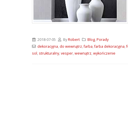
ATLAS M-SYSTEM 3G –
nowoczesny system
montażu płyt G-K i OSB
2026-07-31
Wkręty farmerskie WFD –
2018-07-05
By
Robert
Blog
,
Porady
rodzaje i zastosowanie
dekoracyjna
,
do wewnątrz
,
farba
,
farba dekoracyjna
,
f
2026-07-27
sol
,
strukturalny
,
vesper
,
wewnątrz
,
wykończenie
Klejące pianki
poliuretanowe SoudaBond
– rodzaje i zastosowanie
2026-07-08