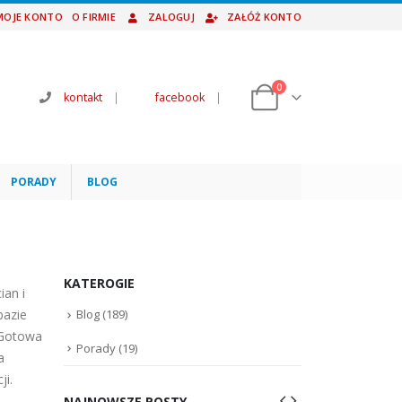
MOJE KONTO
O FIRMIE
ZALOGUJ
ZAŁÓŻ KONTO
0
kontakt
|
facebook
|
PORADY
BLOG
KATEROGIE
ian i
bazie
Blog
(189)
 Gotowa
Porady
(19)
a
ji.
NAJNOWSZE POSTY