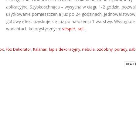
aplikacyjne. Szybkoschnąca – wysycha w ciągu 1-2 godzin, pozwa
Dlaczego warto wybrać
ATLAS M-SYSTEM
użytkowanie pomieszczenia już po 24 godzinach. Jednowarstwow
kleje Grip All marki Soudal?
nowoczesny sys
montażu płyt G-K
gotowy efekt uzyskuje się już po nałożeniu 1 warstwy. Występuje 
2026-06-16
2026-07-31
wariantach kolorystycznych:
vesper
,
sol
,...
Super gładzie Atlas Go i
Wkręty farmersk
GTA w ANT BM Limited!
rodzaje i zastos
2026-05-27
ox
,
Fox Dekorator
,
Kalahari
,
lapis dekoracyjny
,
nebula
,
ozdobny
,
porady
,
sab
2026-07-27
READ 
Hydroizolacja łazienki?
Klejące pianki
Postaw na produkty WIM
poliuretanowe S
2026-05-13
– rodzaje i zast
2026-07-08