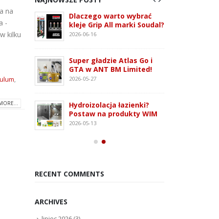
la na
 3G –
Dlaczego warto wybrać
ATLAS
a -
tem
kleje Grip All marki Soudal?
nowo
 i OSB
monta
w kilku
2026-06-16
2026-07
Super gładzie Atlas Go i
ie WFD –
Wkręt
GTA w ANT BM Limited!
owanie
rodza
2026-05-27
ulum
,
2026-07
MORE...
Hydroizolacja łazienki?
Kleją
Postaw na produkty WIM
oudaBond
poliu
2026-05-13
osowanie
– rod
2026-07
RECENT COMMENTS
ARCHIVES
lipiec 2026
(3)