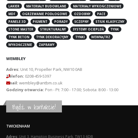
LAKIER
MATERIAŁY BUDOWLANE
MATERIAŁY WYKOŃCZENIOWE
MDF
OGRZEWANIE PODŁOGOWE
OZDOBNY
PACE
PANELE 3D
PIGMENT
PORADY
SCZEPNY
STIUK KLASYCZNY
STONE MASTER
STRUKTURALNY
SYSTEMY OCIEPLEŃ
TYNK
TYNK BETON
TYNK DEKORACYJNY
TYNKI
WEWNĄTRZ
WYKOŃCZENIE
ZAPRAWY
WEMBLEY
Adres:
Unit 10, Propeller Park, NW10 0AB
Telefon:
0208-459-5397
Email:
wembley@antbm.co.uk
Godziny otwarcia:
Pon - Pt: 7:00 - 17:00; Sobota: 8:00 - 13:00
Bądź w kontakcie!
TWICKENHAM
Adres:
Unit 3, Hampton Business Park, TW13 6DB