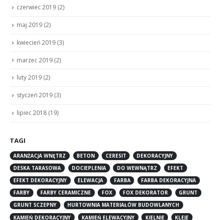
czerwiec 2019
(2)
maj 2019
(2)
kwiecień 2019
(3)
marzec 2019
(2)
luty 2019
(2)
styczeń 2019
(3)
lipiec 2018
(19)
TAGI
ARANŻACJA WNĘTRZ
BETON
CERESIT
DEKORACYJNY
DESKA TARASOWA
DOCIEPLENIA
DO WEWNĄTRZ
EFEKT
EFEKT DEKORACYJNY
ELEWACJA
FARBA
FARBA DEKORACYJNA
FARBY
FARBY CERAMICZNE
FOX
FOX DEKORATOR
GRUNT
GRUNT SCZEPNY
HURTOWNIA MATERIAŁÓW BUDOWLANYCH
KAMIEŃ DEKORACYJNY
KAMIEŃ ELEWACYJNY
KIELNIE
KLEJE