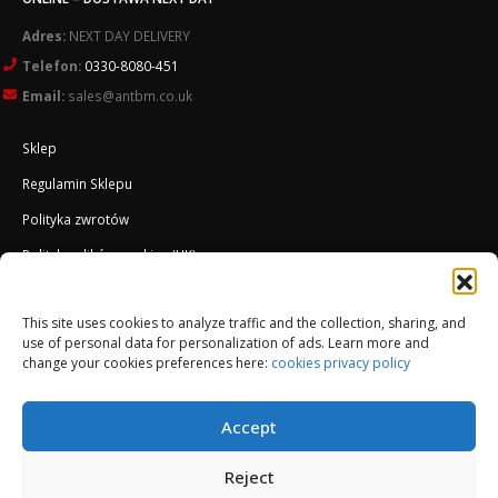
Adres:
NEXT DAY DELIVERY
Telefon:
0330-8080-451
Email:
sales@antbm.co.uk
Sklep
Regulamin Sklepu
Polityka zwrotów
Polityka plików cookies (UK)
O Firmie
This site uses cookies to analyze traffic and the collection, sharing, and
Docieplenie EWI ETICS
use of personal data for personalization of ads. Learn more and
change your cookies preferences here:
cookies privacy policy
Accept
Reject