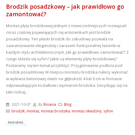
Brodzik posadzkowy – jak prawidłowo go
zamontować?
Montaż płyty brodzikowej Jednym z nowocześniejszych rozwiązań
coraz częściej pojawiających się w łazienkach jest brodzik
posadzkowy. Ten płaski brodzik do zabudowy pozwala na
zaaranżowanie eleganckiej i zarazem funkcjonalnej łazienki w
każdym stylu architektonicznym. Jak go prawidłowo zamontować? Z
czego składa się syfon? Jakie są elementy płyty brodzikowej?
Postaramy się ten temat przybliżyć. Przygotowanie podłoża pod
brodzik posadzkowy W miejscu montażu brodzika należy wykonać
w wylewce betonowej otwór na głębokość 4 lub 6 cm w formacie
odpowiadającym kształtowi i wymiarom brodzika. Decydując się na
taki rodzaj...
2021-10-07
By
Bożena
Blog
brodzik
,
montaż
,
montaż brodzika
,
montaż okładziny
,
syfon
READ MORE...