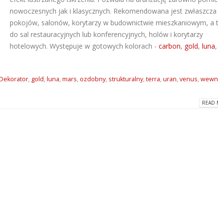
nowoczesnych jak i klasycznych. Rekomendowana jest zwłaszcza
Dlaczego warto wybrać
ATLAS M-SYSTEM
pokojów, salonów, korytarzy w budownictwie mieszkaniowym, a 
kleje Grip All marki Soudal?
nowoczesny sys
montażu płyt G-K
do sal restauracyjnych lub konferencyjnych, holów i korytarzy
2026-06-16
2026-07-31
hotelowych. Występuje w gotowych kolorach -
carbon
,
gold
,
luna
Super gładzie Atlas Go i
Wkręty farmersk
GTA w ANT BM Limited!
rodzaje i zastos
2026-05-27
Dekorator
,
gold
,
luna
,
mars
,
ozdobny
,
strukturalny
,
terra
,
uran
,
venus
,
wewn
2026-07-27
READ 
Hydroizolacja łazienki?
Klejące pianki
Postaw na produkty WIM
poliuretanowe S
2026-05-13
– rodzaje i zast
2026-07-08