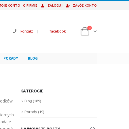
MOJE KONTO
O FIRMIE
ZALOGUJ
ZAŁÓŻ KONTO
0
kontakt
|
facebook
|
PORADY
BLOG
KATEROGIE
środków
Blog
(189)
Porady
(19)
icznych
nadaje
eszczeń
NAJNOWSZE POSTY