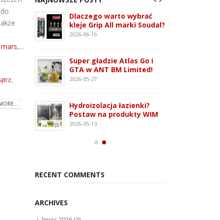
 do
 3G –
Dlaczego warto wybrać
ATLAS
także
tem
kleje Grip All marki Soudal?
nowo
 i OSB
monta
2026-06-16
2026-07
,
mars
,...
Super gładzie Atlas Go i
ie WFD –
Wkręt
GTA w ANT BM Limited!
owanie
rodza
2026-05-27
ątrz
,
2026-07
MORE...
Hydroizolacja łazienki?
Kleją
Postaw na produkty WIM
oudaBond
poliu
2026-05-13
osowanie
– rod
2026-07
RECENT COMMENTS
ARCHIVES
lipiec 2026
(3)