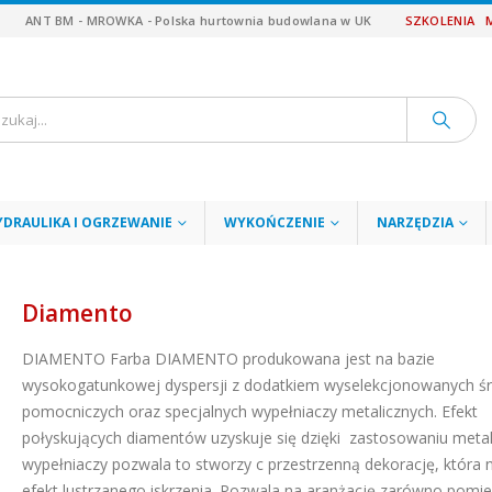
ANT BM - MROWKA - Polska hurtownia budowlana w UK
SZKOLENIA
YDRAULIKA I OGRZEWANIE
WYKOŃCZENIE
NARZĘDZIA
Diamento
DIAMENTO
Farba DIAMENTO produkowana jest na bazie
wysokogatunkowej dyspersji z dodatkiem wyselekcjonowanych 
pomocniczych oraz specjalnych wypełniaczy metalicznych. Efekt
połyskujących diamentów uzyskuje się dzięki zastosowaniu metal
wypełniaczy pozwala to stworzy c przestrzenną dekorację, która 
efekt lustrzanego iskrzenia. Pozwala na aranżację zarówno pomi