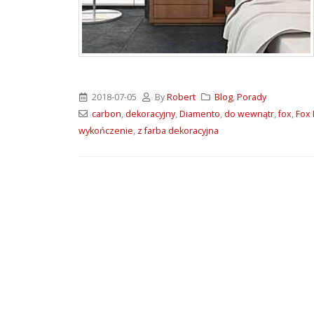
ATLAS M-SYSTEM 3G –
nowoczesny system
montażu płyt G-K i OSB
2026-07-31
Wkręty farmerskie WFD –
2018-07-05
By
Robert
Blog
,
Porady
rodzaje i zastosowanie
carbon
,
dekoracyjny
,
Diamento
,
do wewnątr
,
fox
,
Fox 
2026-07-27
wykończenie
,
z farba dekoracyjna
Klejące pianki
poliuretanowe SoudaBond
– rodzaje i zastosowanie
2026-07-08